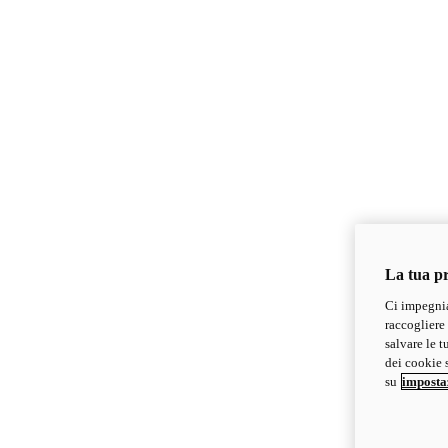
La tua pr
Ci impegnia
raccogliere 
salvare le t
dei cookie s
su
imposta