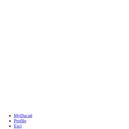
MyDucati
Profilo
Esci