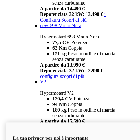
senza carburante
A partire da 14.490 €
Depotenziata 32 kW: 13.490 €
i
Configura
Scopri di più
new
698 Mono Nera
Hypermotard 698 Mono Nera
77,5 CV
Potenza
63 Nm
Coppia
151 kg
Peso in ordine di marcia
senza carburante
A partire da 13.990 €
Depotenziata 32 kW: 12.990 €
i
configura
scopri di più
V2
Hypermotard V2
120,4 CV
Potenza
94 Nm
Coppia
180 kg
Peso in ordine di marcia
senza carburante
A partire da 15.590 €
Depotenziata 35 kW: 14.590 €
i
configura
scopri di più
La tua privacy per noi è importante
V2 SP