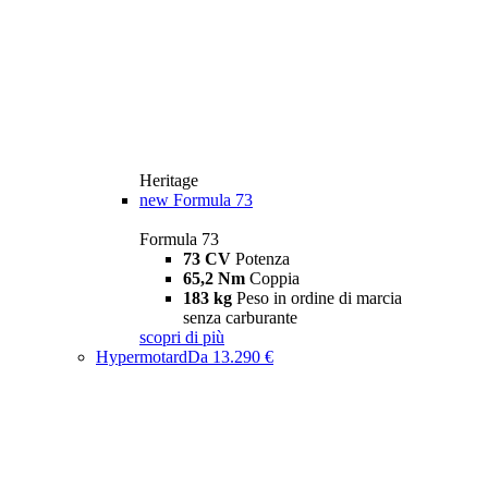
Heritage
new
Formula 73
Formula 73
73 CV
Potenza
65,2 Nm
Coppia
183 kg
Peso in ordine di marcia
senza carburante
scopri di più
Hypermotard
Da 13.290 €