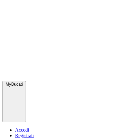
MyDucati
Accedi
Registrati