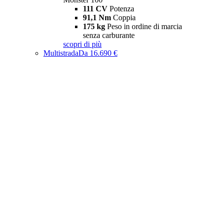
111 CV
Potenza
91,1 Nm
Coppia
175 kg
Peso in ordine di marcia
senza carburante
scopri di più
Multistrada
Da 16.690 €