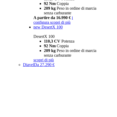
92 Nm
Coppia
209 kg
Peso in ordine di marcia
senza carburante
A partire da 16.990 €
i
configura
scopri di più
new
DesertX 100
DesertX 100
110,3 CV
Potenza
92 Nm
Coppia
209 kg
Peso in ordine di marcia
senza carburante
scopri di più
Diavel
Da 27.290 €