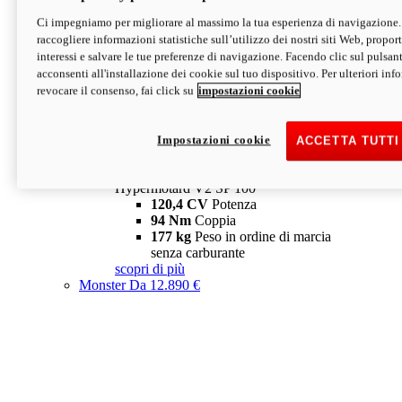
Ci impegniamo per migliorare al massimo la tua esperienza di navigazione.
Hypermotard V2 SP
raccogliere informazioni statistiche sull’utilizzo dei nostri siti Web, proporti
120,4 CV
Potenza
interessi e salvare le tue preferenze di navigazione. Facendo clic sul pulsant
94 Nm
Coppia
acconsenti all'installazione dei cookie sul tuo dispositivo. Per ulteriori in
177 kg
Peso in ordine di marcia
revocare il consenso, fai click su
impostazioni cookie
senza carburante
A partire da 19.890 €
Depotenziata 35 kW: 18.890 €
i
configura
scopri di più
Impostazioni cookie
ACCETTA TUTTI
new
V2 SP 100
Hypermotard V2 SP 100
120,4 CV
Potenza
94 Nm
Coppia
177 kg
Peso in ordine di marcia
senza carburante
scopri di più
Monster
Da 12.890 €