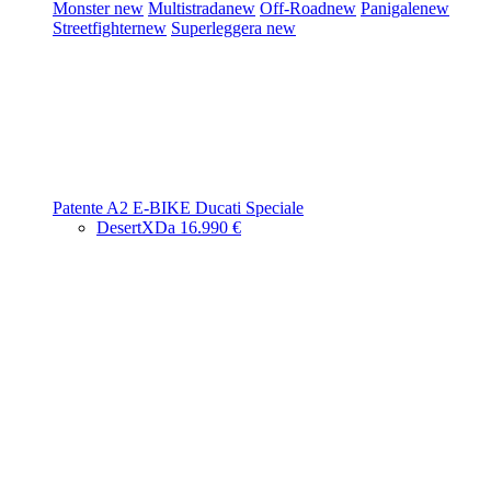
Monster
new
Multistrada
new
Off-Road
new
Panigale
new
Streetfighter
new
Superleggera
new
Patente A2
E-BIKE
Ducati Speciale
DesertX
Da 16.990 €