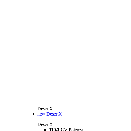
DesertX
new
DesertX
DesertX
110,3 CV
Potenza