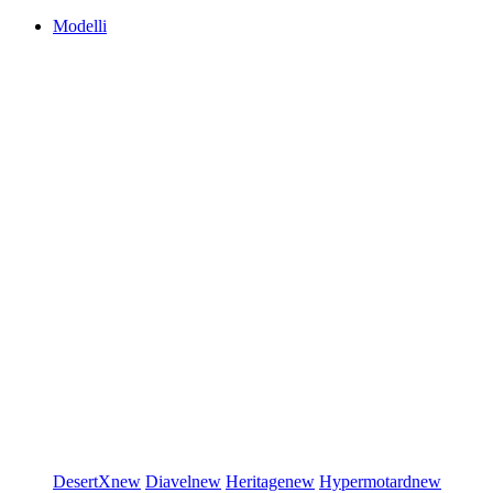
Modelli
DesertX
new
Diavel
new
Heritage
new
Hypermotard
new