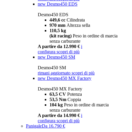
new
Desmo450 EDS
Desmo450 EDS
449,6 cc
Cilindrata
970 mm
Altezza sella
110,5 kg
(kit racing)
Peso in ordine di marcia
senza carburante
A partire da 12.990 €
i
configura
scopri di più
new
Desmo450 SM
Desmo450 SM
rimani aggiornato
scopri di più
new
Desmo450 MX Factory
Desmo450 MX Factory
63,5 CV
Potenza
53,5 Nm
Coppia
104 kg
Peso in ordine di marcia
senza carburante
A partire da 14.990 €
i
configura
scopri di più
Panigale
Da 16.790 €