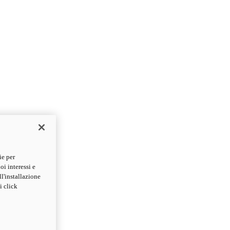
ie per
oi interessi e
ll'installazione
i click