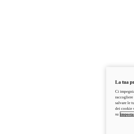
La tua pr
Ci impegnia
raccogliere 
salvare le t
dei cookie s
su
imposta