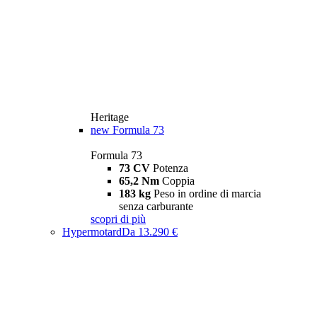
Heritage
new
Formula 73
Formula 73
73 CV
Potenza
65,2 Nm
Coppia
183 kg
Peso in ordine di marcia
senza carburante
scopri di più
Hypermotard
Da 13.290 €