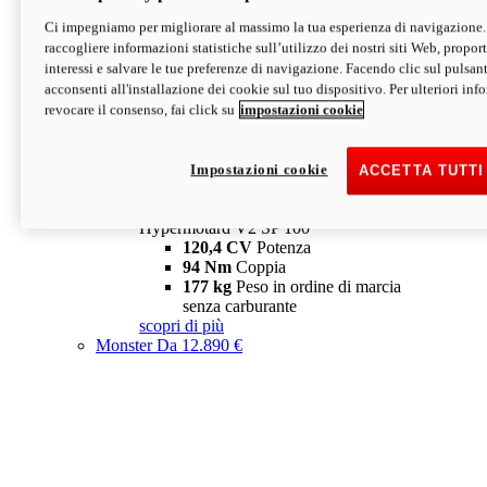
Ci impegniamo per migliorare al massimo la tua esperienza di navigazione.
Hypermotard V2 SP
raccogliere informazioni statistiche sull’utilizzo dei nostri siti Web, proporti
120,4 CV
Potenza
interessi e salvare le tue preferenze di navigazione. Facendo clic sul pulsant
94 Nm
Coppia
acconsenti all'installazione dei cookie sul tuo dispositivo. Per ulteriori in
177 kg
Peso in ordine di marcia
revocare il consenso, fai click su
impostazioni cookie
senza carburante
A partire da 19.890 €
Depotenziata 35 kW: 18.890 €
i
configura
scopri di più
Impostazioni cookie
ACCETTA TUTTI
new
V2 SP 100
Hypermotard V2 SP 100
120,4 CV
Potenza
94 Nm
Coppia
177 kg
Peso in ordine di marcia
senza carburante
scopri di più
Monster
Da 12.890 €