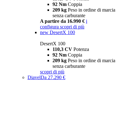
92 Nm
Coppia
209 kg
Peso in ordine di marcia
senza carburante
A partire da 16.990 €
i
configura
scopri di più
new
DesertX 100
DesertX 100
110,3 CV
Potenza
92 Nm
Coppia
209 kg
Peso in ordine di marcia
senza carburante
scopri di più
Diavel
Da 27.290 €