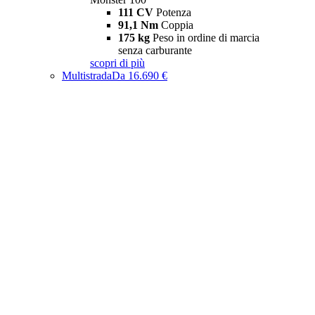
111 CV
Potenza
91,1 Nm
Coppia
175 kg
Peso in ordine di marcia
senza carburante
scopri di più
Multistrada
Da 16.690 €