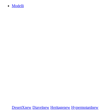
Modelli
DesertX
new
Diavel
new
Heritage
new
Hypermotard
new