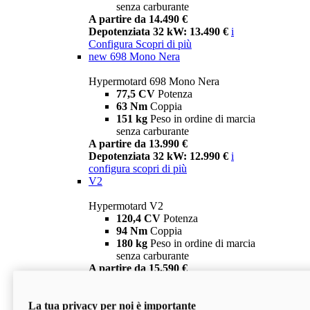
senza carburante
A partire da 14.490 €
Depotenziata 32 kW: 13.490 €
i
Configura
Scopri di più
new
698 Mono Nera
Hypermotard 698 Mono Nera
77,5 CV
Potenza
63 Nm
Coppia
151 kg
Peso in ordine di marcia
senza carburante
A partire da 13.990 €
Depotenziata 32 kW: 12.990 €
i
configura
scopri di più
V2
Hypermotard V2
120,4 CV
Potenza
94 Nm
Coppia
180 kg
Peso in ordine di marcia
senza carburante
A partire da 15.590 €
Depotenziata 35 kW: 14.590 €
i
configura
scopri di più
La tua privacy per noi è importante
V2 SP