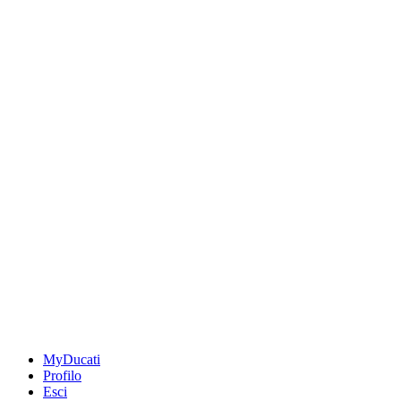
MyDucati
Profilo
Esci