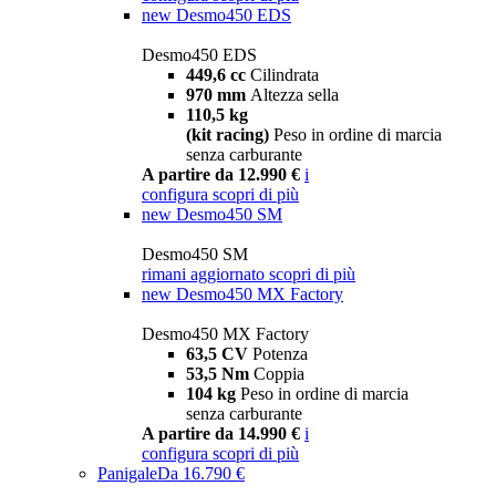
new
Desmo450 EDS
Desmo450 EDS
449,6 cc
Cilindrata
970 mm
Altezza sella
110,5 kg
(kit racing)
Peso in ordine di marcia
senza carburante
A partire da 12.990 €
i
configura
scopri di più
new
Desmo450 SM
Desmo450 SM
rimani aggiornato
scopri di più
new
Desmo450 MX Factory
Desmo450 MX Factory
63,5 CV
Potenza
53,5 Nm
Coppia
104 kg
Peso in ordine di marcia
senza carburante
A partire da 14.990 €
i
configura
scopri di più
Panigale
Da 16.790 €