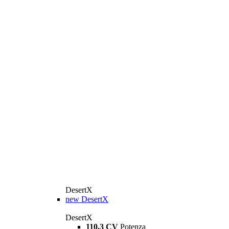
DesertX
new
DesertX
DesertX
110,3 CV
Potenza