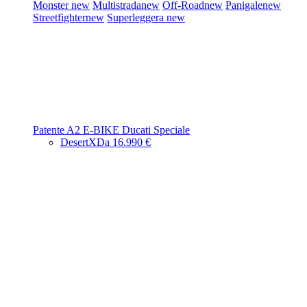
Monster
new
Multistrada
new
Off-Road
new
Panigale
new
Streetfighter
new
Superleggera
new
Patente A2
E-BIKE
Ducati Speciale
DesertX
Da 16.990 €