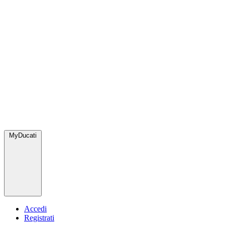
MyDucati
Accedi
Registrati