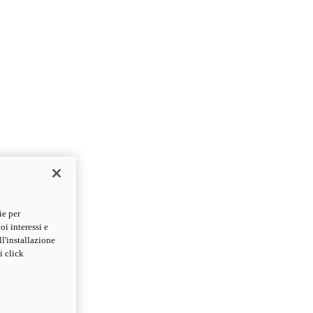
ie per
oi interessi e
ll'installazione
i click