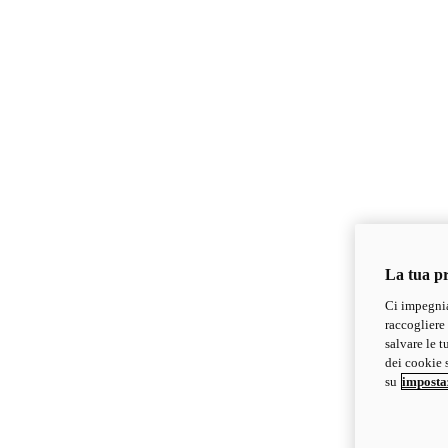
La tua pr
Ci impegnia
raccogliere 
salvare le t
dei cookie s
su
imposta