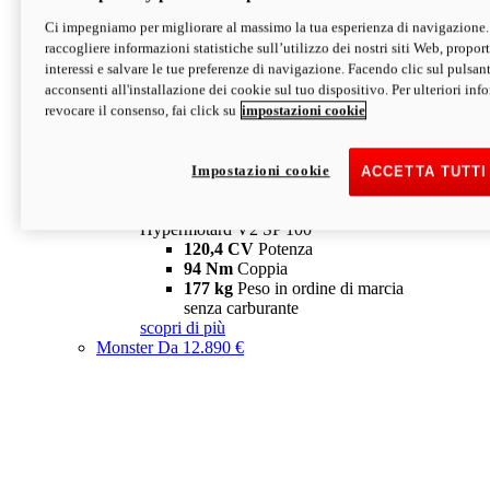
Ci impegniamo per migliorare al massimo la tua esperienza di navigazione.
Hypermotard V2 SP
raccogliere informazioni statistiche sull’utilizzo dei nostri siti Web, proporti
120,4 CV
Potenza
interessi e salvare le tue preferenze di navigazione. Facendo clic sul pulsant
94 Nm
Coppia
acconsenti all'installazione dei cookie sul tuo dispositivo. Per ulteriori in
177 kg
Peso in ordine di marcia
revocare il consenso, fai click su
impostazioni cookie
senza carburante
A partire da 19.890 €
Depotenziata 35 kW: 18.890 €
i
configura
scopri di più
Impostazioni cookie
ACCETTA TUTTI
new
V2 SP 100
Hypermotard V2 SP 100
120,4 CV
Potenza
94 Nm
Coppia
177 kg
Peso in ordine di marcia
senza carburante
scopri di più
Monster
Da 12.890 €