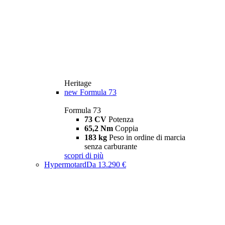
Heritage
new
Formula 73
Formula 73
73 CV
Potenza
65,2 Nm
Coppia
183 kg
Peso in ordine di marcia
senza carburante
scopri di più
Hypermotard
Da 13.290 €