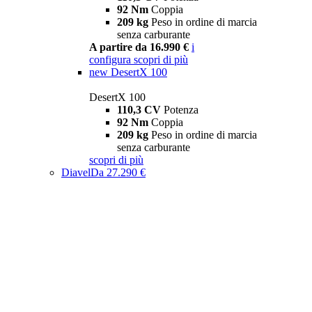
92 Nm
Coppia
209 kg
Peso in ordine di marcia
senza carburante
A partire da 16.990 €
i
configura
scopri di più
new
DesertX 100
DesertX 100
110,3 CV
Potenza
92 Nm
Coppia
209 kg
Peso in ordine di marcia
senza carburante
scopri di più
Diavel
Da 27.290 €