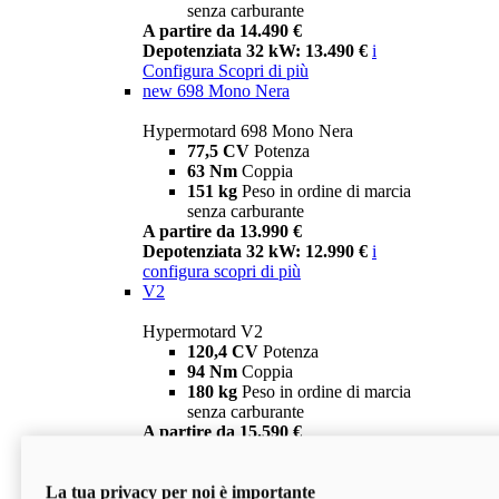
senza carburante
A partire da 14.490 €
Depotenziata 32 kW: 13.490 €
i
Configura
Scopri di più
new
698 Mono Nera
Hypermotard 698 Mono Nera
77,5 CV
Potenza
63 Nm
Coppia
151 kg
Peso in ordine di marcia
senza carburante
A partire da 13.990 €
Depotenziata 32 kW: 12.990 €
i
configura
scopri di più
V2
Hypermotard V2
120,4 CV
Potenza
94 Nm
Coppia
180 kg
Peso in ordine di marcia
senza carburante
A partire da 15.590 €
Depotenziata 35 kW: 14.590 €
i
configura
scopri di più
La tua privacy per noi è importante
V2 SP