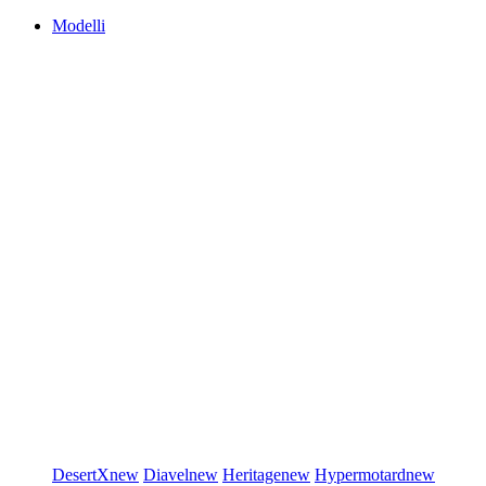
Modelli
DesertX
new
Diavel
new
Heritage
new
Hypermotard
new