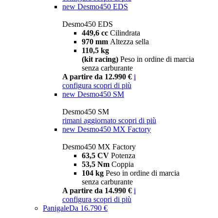
new
Desmo450 EDS
Desmo450 EDS
449,6 cc
Cilindrata
970 mm
Altezza sella
110,5 kg
(kit racing)
Peso in ordine di marcia
senza carburante
A partire da 12.990 €
i
configura
scopri di più
new
Desmo450 SM
Desmo450 SM
rimani aggiornato
scopri di più
new
Desmo450 MX Factory
Desmo450 MX Factory
63,5 CV
Potenza
53,5 Nm
Coppia
104 kg
Peso in ordine di marcia
senza carburante
A partire da 14.990 €
i
configura
scopri di più
Panigale
Da 16.790 €