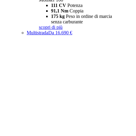
111 CV
Potenza
91,1 Nm
Coppia
175 kg
Peso in ordine di marcia
senza carburante
scopri di più
Multistrada
Da 16.690 €