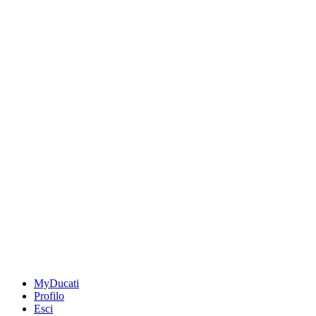
MyDucati
Profilo
Esci