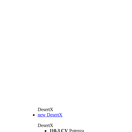
DesertX
new
DesertX
DesertX
110,3 CV
Potenza