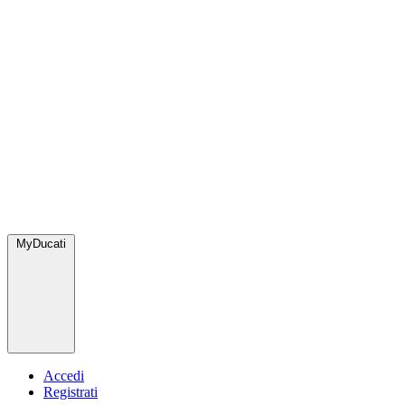
MyDucati
Accedi
Registrati