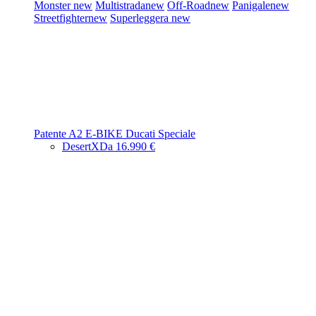
Monster
new
Multistrada
new
Off-Road
new
Panigale
new
Streetfighter
new
Superleggera
new
Patente A2
E-BIKE
Ducati Speciale
DesertX
Da 16.990 €