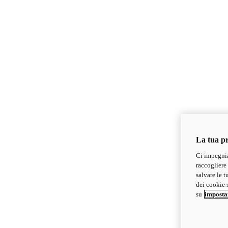
La tua pr
Ci impegnia
raccogliere 
salvare le t
dei cookie s
su
imposta