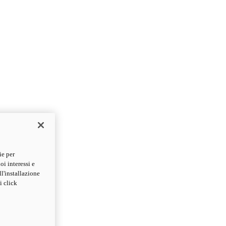
ie per
oi interessi e
ll'installazione
i click