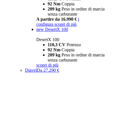
92 Nm
Coppia
209 kg
Peso in ordine di marcia
senza carburante
A partire da 16.990 €
i
configura
scopri di più
new
DesertX 100
DesertX 100
110,3 CV
Potenza
92 Nm
Coppia
209 kg
Peso in ordine di marcia
senza carburante
scopri di più
Diavel
Da 27.290 €