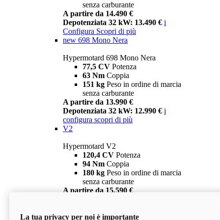
senza carburante
A partire da 14.490 €
Depotenziata 32 kW: 13.490 €
i
Configura
Scopri di più
new
698 Mono Nera
Hypermotard 698 Mono Nera
77,5 CV
Potenza
63 Nm
Coppia
151 kg
Peso in ordine di marcia
senza carburante
A partire da 13.990 €
Depotenziata 32 kW: 12.990 €
i
configura
scopri di più
V2
Hypermotard V2
120,4 CV
Potenza
94 Nm
Coppia
180 kg
Peso in ordine di marcia
senza carburante
A partire da 15.590 €
Depotenziata 35 kW: 14.590 €
i
configura
scopri di più
La tua privacy per noi è importante
V2 SP