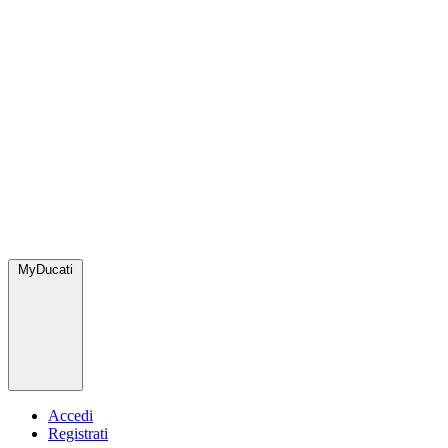
MyDucati
Accedi
Registrati