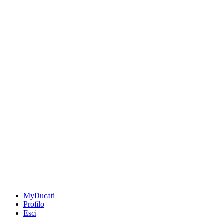
MyDucati
Profilo
Esci