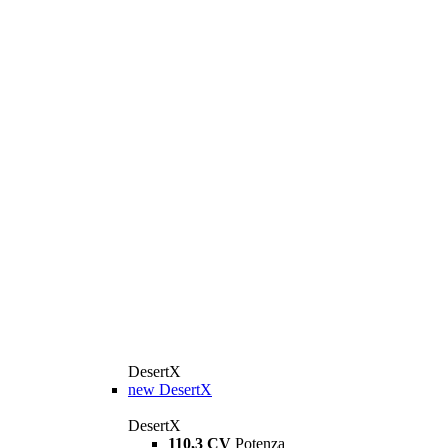
DesertX
new
DesertX
DesertX
110,3 CV
Potenza