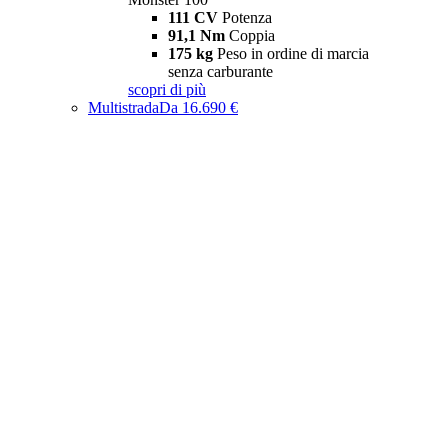
111 CV
Potenza
91,1 Nm
Coppia
175 kg
Peso in ordine di marcia
senza carburante
scopri di più
Multistrada
Da 16.690 €