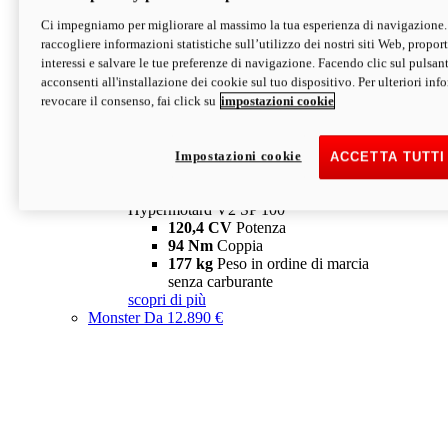
Ci impegniamo per migliorare al massimo la tua esperienza di navigazione.
Hypermotard V2 SP
raccogliere informazioni statistiche sull’utilizzo dei nostri siti Web, proporti
120,4 CV
Potenza
interessi e salvare le tue preferenze di navigazione. Facendo clic sul pulsant
94 Nm
Coppia
acconsenti all'installazione dei cookie sul tuo dispositivo. Per ulteriori in
177 kg
Peso in ordine di marcia
revocare il consenso, fai click su
impostazioni cookie
senza carburante
A partire da 19.890 €
Depotenziata 35 kW: 18.890 €
i
configura
scopri di più
Impostazioni cookie
ACCETTA TUTTI
new
V2 SP 100
Hypermotard V2 SP 100
120,4 CV
Potenza
94 Nm
Coppia
177 kg
Peso in ordine di marcia
senza carburante
scopri di più
Monster
Da 12.890 €