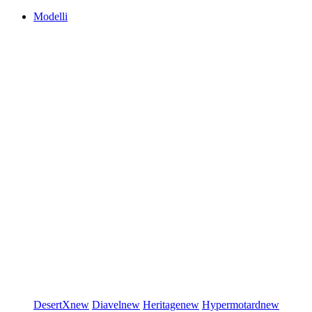
Modelli
DesertX
new
Diavel
new
Heritage
new
Hypermotard
new