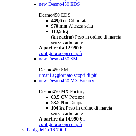
new
Desmo450 EDS
Desmo450 EDS
449,6 cc
Cilindrata
970 mm
Altezza sella
110,5 kg
(kit racing)
Peso in ordine di marcia
senza carburante
A partire da 12.990 €
i
configura
scopri di più
new
Desmo450 SM
Desmo450 SM
rimani aggiornato
scopri di più
new
Desmo450 MX Factory
Desmo450 MX Factory
63,5 CV
Potenza
53,5 Nm
Coppia
104 kg
Peso in ordine di marcia
senza carburante
A partire da 14.990 €
i
configura
scopri di più
Panigale
Da 16.790 €