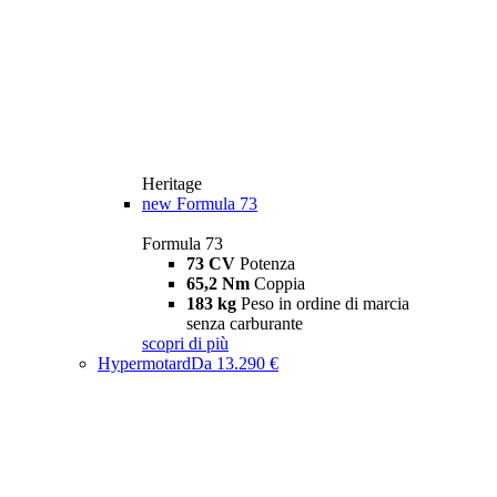
Heritage
new
Formula 73
Formula 73
73 CV
Potenza
65,2 Nm
Coppia
183 kg
Peso in ordine di marcia
senza carburante
scopri di più
Hypermotard
Da 13.290 €