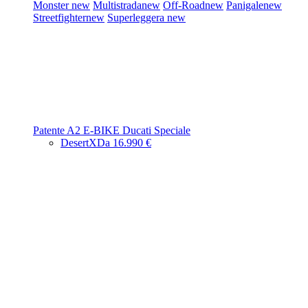
Monster
new
Multistrada
new
Off-Road
new
Panigale
new
Streetfighter
new
Superleggera
new
Patente A2
E-BIKE
Ducati Speciale
DesertX
Da 16.990 €