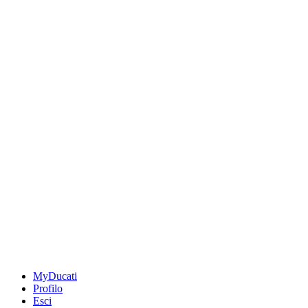
MyDucati
Profilo
Esci