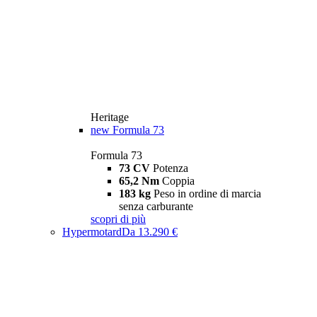
Heritage
new
Formula 73
Formula 73
73 CV
Potenza
65,2 Nm
Coppia
183 kg
Peso in ordine di marcia
senza carburante
scopri di più
Hypermotard
Da 13.290 €