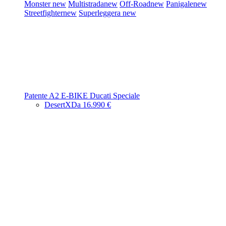
Monster
new
Multistrada
new
Off-Road
new
Panigale
new
Streetfighter
new
Superleggera
new
Patente A2
E-BIKE
Ducati Speciale
DesertX
Da 16.990 €