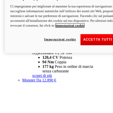
Ci impegniamo per migliorare al massimo la tua esperienza di navigazione.
Hypermotard V2 SP
raccogliere informazioni statistiche sull’utilizzo dei nostri siti Web, proporti
120,4 CV
Potenza
interessi e salvare le tue preferenze di navigazione. Facendo clic sul pulsant
94 Nm
Coppia
acconsenti all'installazione dei cookie sul tuo dispositivo. Per ulteriori in
177 kg
Peso in ordine di marcia
revocare il consenso, fai click su
impostazioni cookie
senza carburante
A partire da 19.890 €
Depotenziata 35 kW: 18.890 €
i
configura
scopri di più
Impostazioni cookie
ACCETTA TUTTI
new
V2 SP 100
Hypermotard V2 SP 100
120,4 CV
Potenza
94 Nm
Coppia
177 kg
Peso in ordine di marcia
senza carburante
scopri di più
Monster
Da 12.890 €