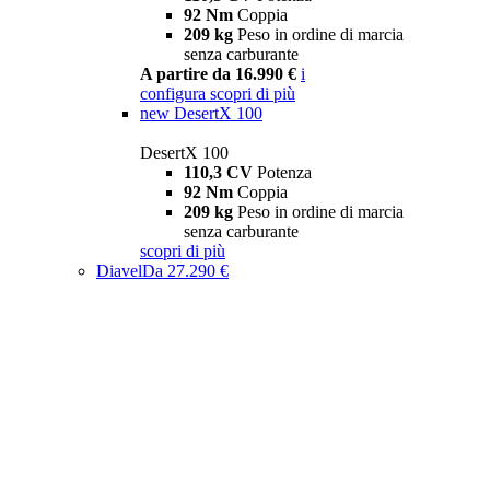
92 Nm
Coppia
209 kg
Peso in ordine di marcia
senza carburante
A partire da 16.990 €
i
configura
scopri di più
new
DesertX 100
DesertX 100
110,3 CV
Potenza
92 Nm
Coppia
209 kg
Peso in ordine di marcia
senza carburante
scopri di più
Diavel
Da 27.290 €