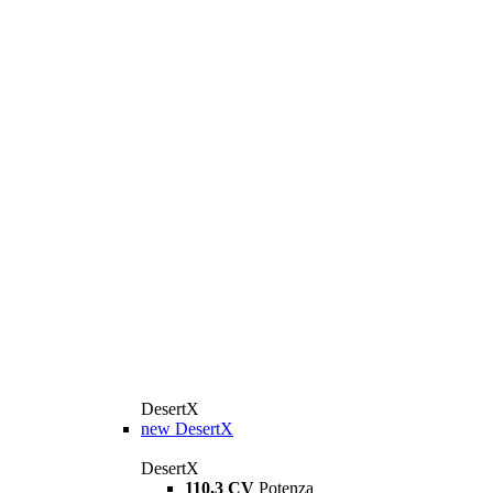
DesertX
new
DesertX
DesertX
110,3 CV
Potenza