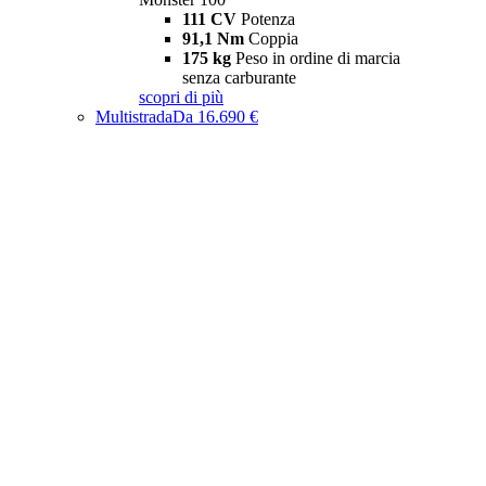
111 CV
Potenza
91,1 Nm
Coppia
175 kg
Peso in ordine di marcia
senza carburante
scopri di più
Multistrada
Da 16.690 €