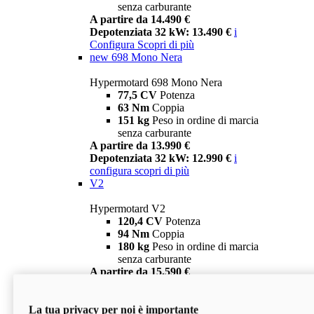
senza carburante
A partire da 14.490 €
Depotenziata 32 kW: 13.490 €
i
Configura
Scopri di più
new
698 Mono Nera
Hypermotard 698 Mono Nera
77,5 CV
Potenza
63 Nm
Coppia
151 kg
Peso in ordine di marcia
senza carburante
A partire da 13.990 €
Depotenziata 32 kW: 12.990 €
i
configura
scopri di più
V2
Hypermotard V2
120,4 CV
Potenza
94 Nm
Coppia
180 kg
Peso in ordine di marcia
senza carburante
A partire da 15.590 €
Depotenziata 35 kW: 14.590 €
i
configura
scopri di più
La tua privacy per noi è importante
V2 SP