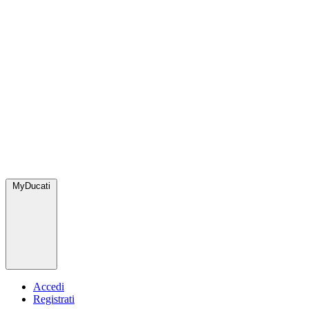
MyDucati
Accedi
Registrati