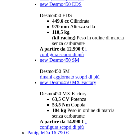
new
Desmo450 EDS
Desmo450 EDS
449,6 cc
Cilindrata
970 mm
Altezza sella
110,5 kg
(kit racing)
Peso in ordine di marcia
senza carburante
A partire da 12.990 €
i
configura
scopri di più
new
Desmo450 SM
Desmo450 SM
rimani aggiornato
scopri di più
new
Desmo450 MX Factory
Desmo450 MX Factory
63,5 CV
Potenza
53,5 Nm
Coppia
104 kg
Peso in ordine di marcia
senza carburante
A partire da 14.990 €
i
configura
scopri di più
Panigale
Da 16.790 €