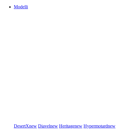
Modelli
DesertX
new
Diavel
new
Heritage
new
Hypermotard
new