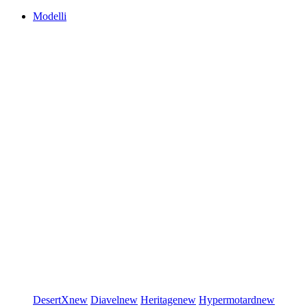
Modelli
DesertX
new
Diavel
new
Heritage
new
Hypermotard
new