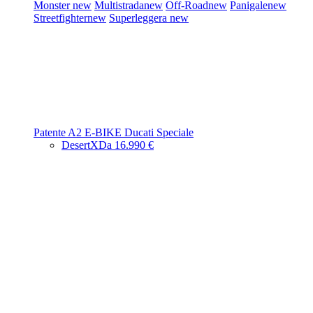
Monster
new
Multistrada
new
Off-Road
new
Panigale
new
Streetfighter
new
Superleggera
new
Patente A2
E-BIKE
Ducati Speciale
DesertX
Da 16.990 €