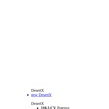
DesertX
new
DesertX
DesertX
110,3 CV
Potenza