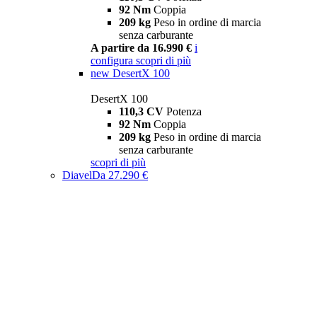
92 Nm
Coppia
209 kg
Peso in ordine di marcia
senza carburante
A partire da 16.990 €
i
configura
scopri di più
new
DesertX 100
DesertX 100
110,3 CV
Potenza
92 Nm
Coppia
209 kg
Peso in ordine di marcia
senza carburante
scopri di più
Diavel
Da 27.290 €