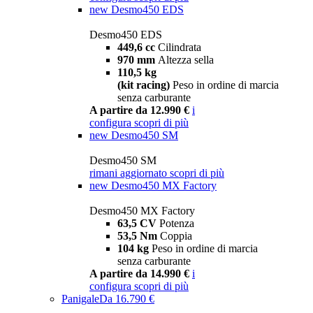
new
Desmo450 EDS
Desmo450 EDS
449,6 cc
Cilindrata
970 mm
Altezza sella
110,5 kg
(kit racing)
Peso in ordine di marcia
senza carburante
A partire da 12.990 €
i
configura
scopri di più
new
Desmo450 SM
Desmo450 SM
rimani aggiornato
scopri di più
new
Desmo450 MX Factory
Desmo450 MX Factory
63,5 CV
Potenza
53,5 Nm
Coppia
104 kg
Peso in ordine di marcia
senza carburante
A partire da 14.990 €
i
configura
scopri di più
Panigale
Da 16.790 €