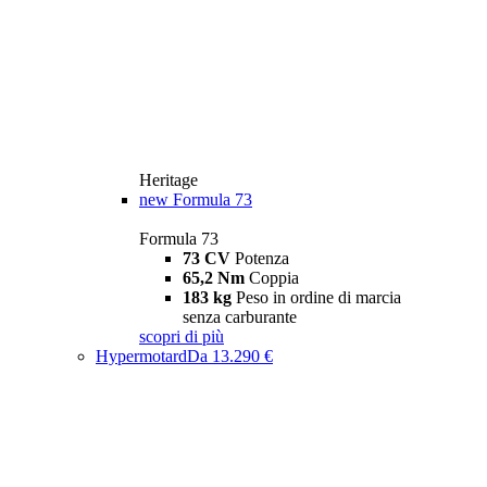
Heritage
new
Formula 73
Formula 73
73 CV
Potenza
65,2 Nm
Coppia
183 kg
Peso in ordine di marcia
senza carburante
scopri di più
Hypermotard
Da 13.290 €