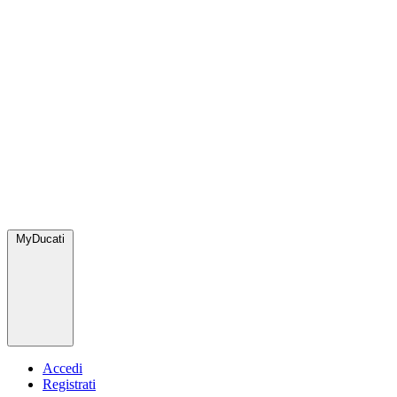
MyDucati
Accedi
Registrati