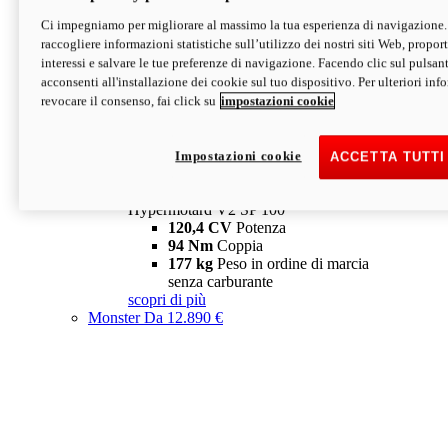
Ci impegniamo per migliorare al massimo la tua esperienza di navigazione.
Hypermotard V2 SP
raccogliere informazioni statistiche sull’utilizzo dei nostri siti Web, proporti
120,4 CV
Potenza
interessi e salvare le tue preferenze di navigazione. Facendo clic sul pulsant
94 Nm
Coppia
acconsenti all'installazione dei cookie sul tuo dispositivo. Per ulteriori in
177 kg
Peso in ordine di marcia
revocare il consenso, fai click su
impostazioni cookie
senza carburante
A partire da 19.890 €
Depotenziata 35 kW: 18.890 €
i
configura
scopri di più
Impostazioni cookie
ACCETTA TUTTI
new
V2 SP 100
Hypermotard V2 SP 100
120,4 CV
Potenza
94 Nm
Coppia
177 kg
Peso in ordine di marcia
senza carburante
scopri di più
Monster
Da 12.890 €