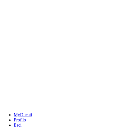
MyDucati
Profilo
Esci