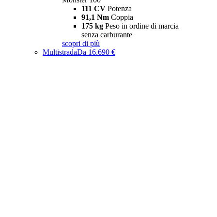
111 CV
Potenza
91,1 Nm
Coppia
175 kg
Peso in ordine di marcia
senza carburante
scopri di più
Multistrada
Da 16.690 €