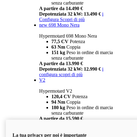
senza carburante
A partire da 14.490 €
Depotenziata 32 kW: 13.490 €
i
Configura
Scopri di più
new
698 Mono Nera
Hypermotard 698 Mono Nera
77,5 CV
Potenza
63 Nm
Coppia
151 kg
Peso in ordine di marcia
senza carburante
A partire da 13.990 €
Depotenziata 32 kW: 12.990 €
i
configura
scopri di più
V2
Hypermotard V2
120,4 CV
Potenza
94 Nm
Coppia
180 kg
Peso in ordine di marcia
senza carburante
A partire da 15.590 €
Depotenziata 35 kW: 14.590 €
i
configura
scopri di più
La tua privacy per noi è importante
V2 SP