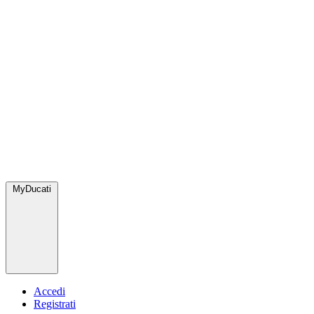
MyDucati
Accedi
Registrati