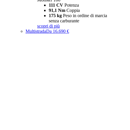
111 CV
Potenza
91,1 Nm
Coppia
175 kg
Peso in ordine di marcia
senza carburante
scopri di più
Multistrada
Da 16.690 €