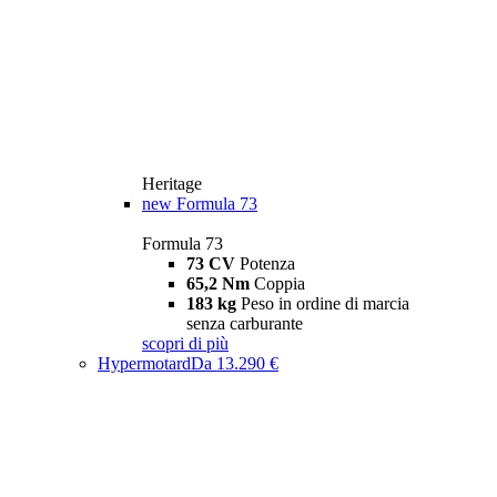
Heritage
new
Formula 73
Formula 73
73 CV
Potenza
65,2 Nm
Coppia
183 kg
Peso in ordine di marcia
senza carburante
scopri di più
Hypermotard
Da 13.290 €