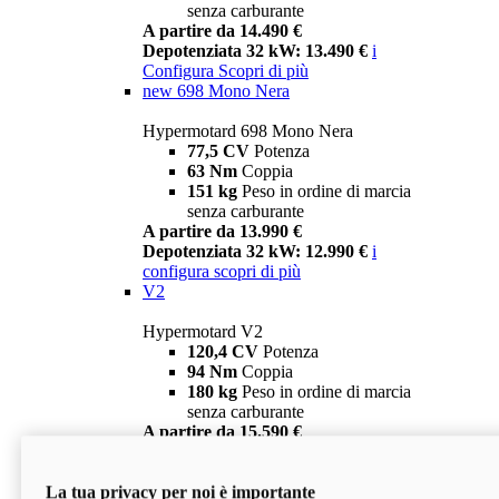
senza carburante
A partire da 14.490 €
Depotenziata 32 kW: 13.490 €
i
Configura
Scopri di più
new
698 Mono Nera
Hypermotard 698 Mono Nera
77,5 CV
Potenza
63 Nm
Coppia
151 kg
Peso in ordine di marcia
senza carburante
A partire da 13.990 €
Depotenziata 32 kW: 12.990 €
i
configura
scopri di più
V2
Hypermotard V2
120,4 CV
Potenza
94 Nm
Coppia
180 kg
Peso in ordine di marcia
senza carburante
A partire da 15.590 €
Depotenziata 35 kW: 14.590 €
i
configura
scopri di più
La tua privacy per noi è importante
V2 SP