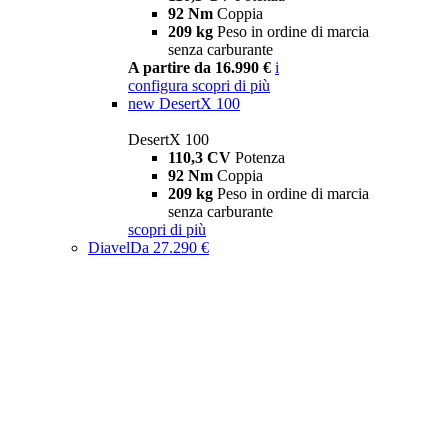
92 Nm
Coppia
209 kg
Peso in ordine di marcia
senza carburante
A partire da 16.990 €
i
configura
scopri di più
new
DesertX 100
DesertX 100
110,3 CV
Potenza
92 Nm
Coppia
209 kg
Peso in ordine di marcia
senza carburante
scopri di più
Diavel
Da 27.290 €