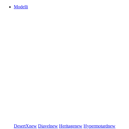
Modelli
DesertX
new
Diavel
new
Heritage
new
Hypermotard
new