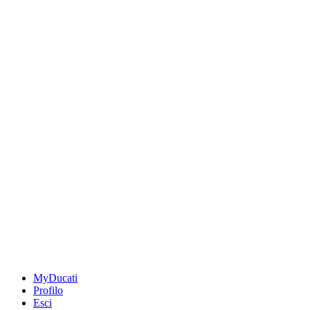
MyDucati
Profilo
Esci