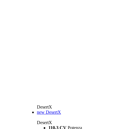
DesertX
new
DesertX
DesertX
110,3 CV
Potenza