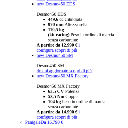
new
Desmo450 EDS
Desmo450 EDS
449,6 cc
Cilindrata
970 mm
Altezza sella
110,5 kg
(kit racing)
Peso in ordine di marcia
senza carburante
A partire da 12.990 €
i
configura
scopri di più
new
Desmo450 SM
Desmo450 SM
rimani aggiornato
scopri di più
new
Desmo450 MX Factory
Desmo450 MX Factory
63,5 CV
Potenza
53,5 Nm
Coppia
104 kg
Peso in ordine di marcia
senza carburante
A partire da 14.990 €
i
configura
scopri di più
Panigale
Da 16.790 €