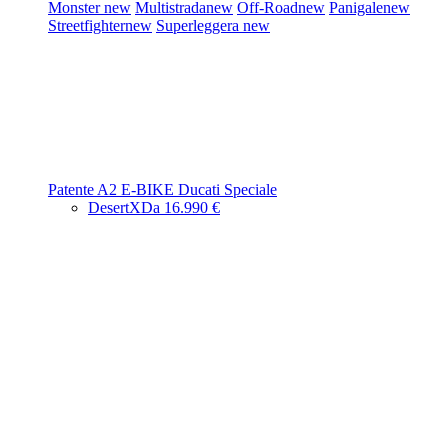
Monster
new
Multistrada
new
Off-Road
new
Panigale
new
Streetfighter
new
Superleggera
new
Patente A2
E-BIKE
Ducati Speciale
DesertX
Da 16.990 €