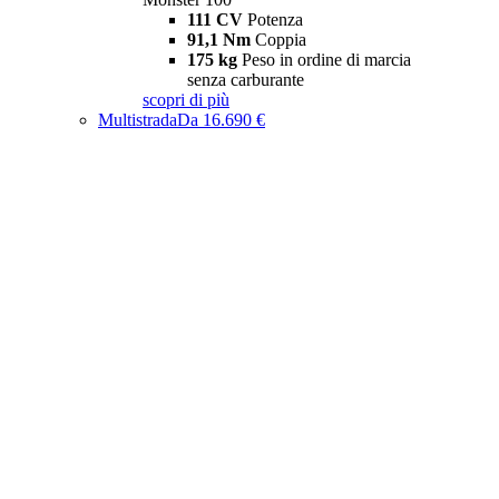
111 CV
Potenza
91,1 Nm
Coppia
175 kg
Peso in ordine di marcia
senza carburante
scopri di più
Multistrada
Da 16.690 €