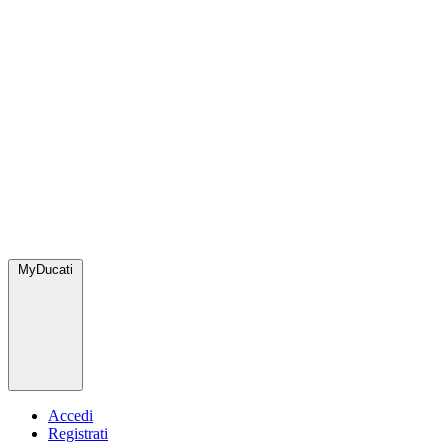
MyDucati
Accedi
Registrati