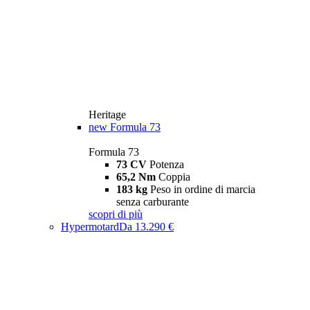
Heritage
new
Formula 73
Formula 73
73 CV
Potenza
65,2 Nm
Coppia
183 kg
Peso in ordine di marcia
senza carburante
scopri di più
Hypermotard
Da 13.290 €