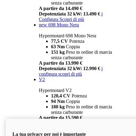
senza carburante
A partire da 14.490 €
Depotenziata 32 kW: 13.490 €
i
Configura
Scopri di più
new
698 Mono Nera
Hypermotard 698 Mono Nera
77,5 CV
Potenza
63 Nm
Coppia
151 kg
Peso in ordine di marcia
senza carburante
A partire da 13.990 €
Depotenziata 32 kW: 12.990 €
i
configura
scopri di più
V2
Hypermotard V2
120,4 CV
Potenza
94 Nm
Coppia
180 kg
Peso in ordine di marcia
senza carburante
A partire da 15.590 €
Depotenziata 35 kW: 14.590 €
i
configura
scopri di più
La tua privacy per noi è importante
V2 SP