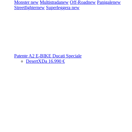
Monster
new
Multistrada
new
Off-Road
new
Panigale
new
Streetfighter
new
Superleggera
new
Patente A2
E-BIKE
Ducati Speciale
DesertX
Da 16.990 €