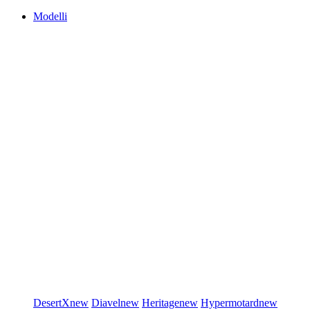
Modelli
DesertX
new
Diavel
new
Heritage
new
Hypermotard
new