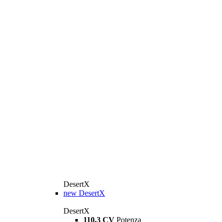
DesertX
new
DesertX
DesertX
110,3 CV
Potenza