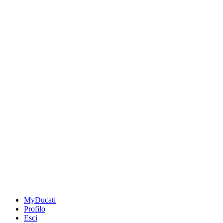
MyDucati
Profilo
Esci