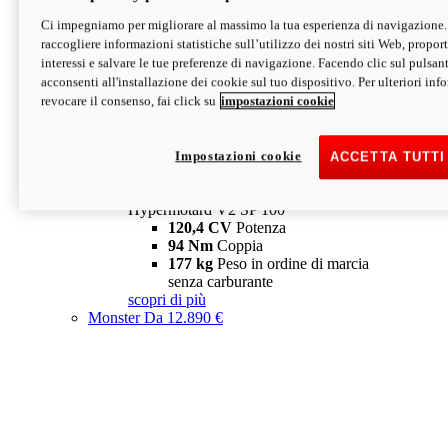
Ci impegniamo per migliorare al massimo la tua esperienza di navigazione.
Hypermotard V2 SP
raccogliere informazioni statistiche sull’utilizzo dei nostri siti Web, proporti
120,4 CV
Potenza
interessi e salvare le tue preferenze di navigazione. Facendo clic sul pulsant
94 Nm
Coppia
acconsenti all'installazione dei cookie sul tuo dispositivo. Per ulteriori in
177 kg
Peso in ordine di marcia
revocare il consenso, fai click su
impostazioni cookie
senza carburante
A partire da 19.890 €
Depotenziata 35 kW: 18.890 €
i
configura
scopri di più
Impostazioni cookie
ACCETTA TUTTI
new
V2 SP 100
Hypermotard V2 SP 100
120,4 CV
Potenza
94 Nm
Coppia
177 kg
Peso in ordine di marcia
senza carburante
scopri di più
Monster
Da 12.890 €