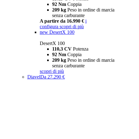
92 Nm
Coppia
209 kg
Peso in ordine di marcia
senza carburante
A partire da 16.990 €
i
configura
scopri di più
new
DesertX 100
DesertX 100
110,3 CV
Potenza
92 Nm
Coppia
209 kg
Peso in ordine di marcia
senza carburante
scopri di più
Diavel
Da 27.290 €