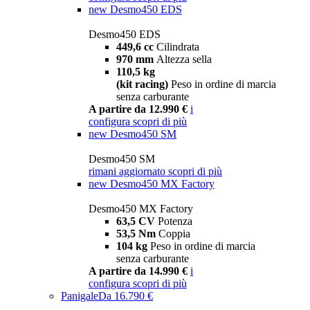
new
Desmo450 EDS
Desmo450 EDS
449,6 cc
Cilindrata
970 mm
Altezza sella
110,5 kg
(kit racing)
Peso in ordine di marcia
senza carburante
A partire da 12.990 €
i
configura
scopri di più
new
Desmo450 SM
Desmo450 SM
rimani aggiornato
scopri di più
new
Desmo450 MX Factory
Desmo450 MX Factory
63,5 CV
Potenza
53,5 Nm
Coppia
104 kg
Peso in ordine di marcia
senza carburante
A partire da 14.990 €
i
configura
scopri di più
Panigale
Da 16.790 €