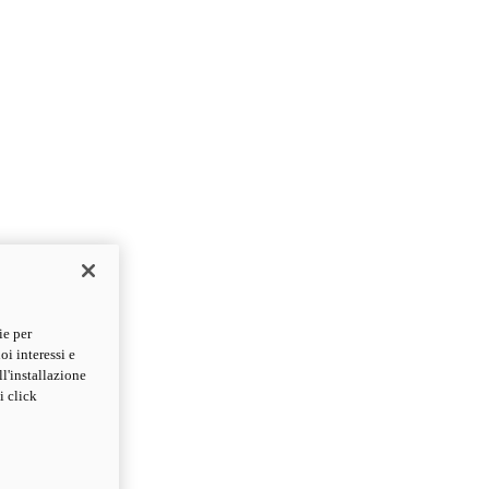
ie per
oi interessi e
ll'installazione
i click