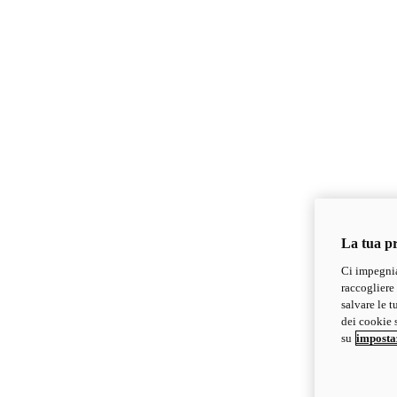
La tua pr
Ci impegnia
raccogliere 
salvare le t
dei cookie s
su
imposta