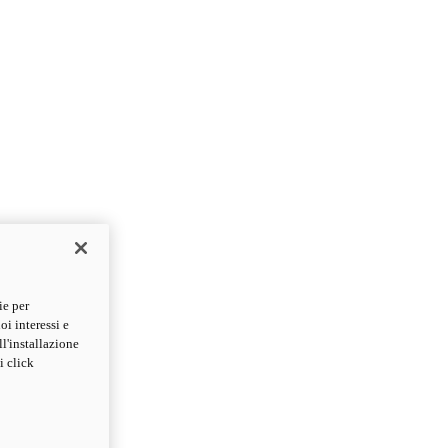
ie per
oi interessi e
ll'installazione
i click