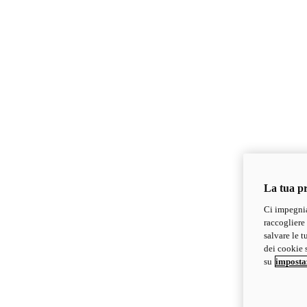
La tua pr
Ci impegnia
raccogliere 
salvare le t
dei cookie s
su
imposta