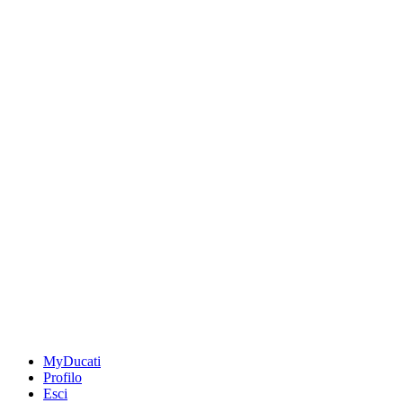
MyDucati
Profilo
Esci