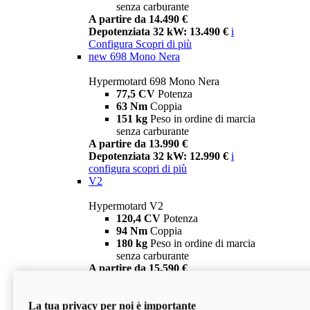
senza carburante
A partire da 14.490 €
Depotenziata 32 kW: 13.490 €
i
Configura
Scopri di più
new
698 Mono Nera
Hypermotard 698 Mono Nera
77,5 CV
Potenza
63 Nm
Coppia
151 kg
Peso in ordine di marcia
senza carburante
A partire da 13.990 €
Depotenziata 32 kW: 12.990 €
i
configura
scopri di più
V2
Hypermotard V2
120,4 CV
Potenza
94 Nm
Coppia
180 kg
Peso in ordine di marcia
senza carburante
A partire da 15.590 €
Depotenziata 35 kW: 14.590 €
i
configura
scopri di più
La tua privacy per noi è importante
V2 SP