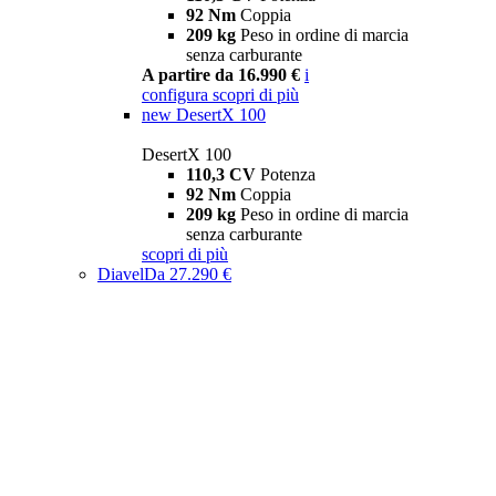
92 Nm
Coppia
209 kg
Peso in ordine di marcia
senza carburante
A partire da 16.990 €
i
configura
scopri di più
new
DesertX 100
DesertX 100
110,3 CV
Potenza
92 Nm
Coppia
209 kg
Peso in ordine di marcia
senza carburante
scopri di più
Diavel
Da 27.290 €