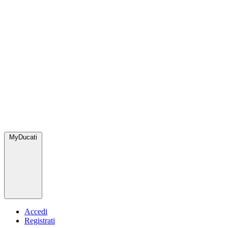
MyDucati
Accedi
Registrati