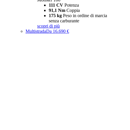
111 CV
Potenza
91,1 Nm
Coppia
175 kg
Peso in ordine di marcia
senza carburante
scopri di più
Multistrada
Da 16.690 €