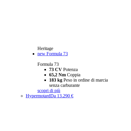
Heritage
new
Formula 73
Formula 73
73 CV
Potenza
65,2 Nm
Coppia
183 kg
Peso in ordine di marcia
senza carburante
scopri di più
Hypermotard
Da 13.290 €