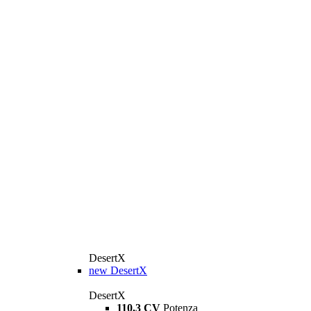
DesertX
new
DesertX
DesertX
110,3 CV
Potenza