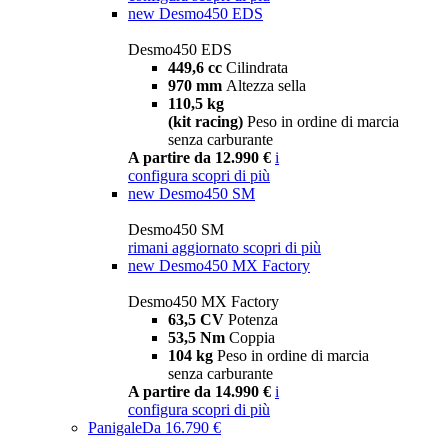
new
Desmo450 EDS
Desmo450 EDS
449,6 cc
Cilindrata
970 mm
Altezza sella
110,5 kg
(kit racing)
Peso in ordine di marcia
senza carburante
A partire da 12.990 €
i
configura
scopri di più
new
Desmo450 SM
Desmo450 SM
rimani aggiornato
scopri di più
new
Desmo450 MX Factory
Desmo450 MX Factory
63,5 CV
Potenza
53,5 Nm
Coppia
104 kg
Peso in ordine di marcia
senza carburante
A partire da 14.990 €
i
configura
scopri di più
Panigale
Da 16.790 €