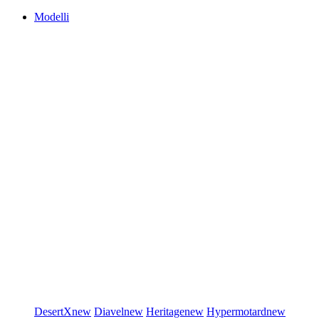
Modelli
DesertX
new
Diavel
new
Heritage
new
Hypermotard
new