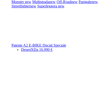
Monster
new
Multistrada
new
Off-Road
new
Panigale
new
Streetfighter
new
Superleggera
new
Patente A2
E-BIKE
Ducati Speciale
DesertX
Da 16.990 €