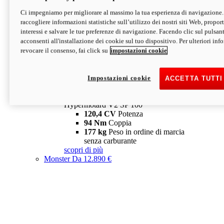
Ci impegniamo per migliorare al massimo la tua esperienza di navigazione.
Hypermotard V2 SP
raccogliere informazioni statistiche sull’utilizzo dei nostri siti Web, proporti
120,4 CV
Potenza
interessi e salvare le tue preferenze di navigazione. Facendo clic sul pulsant
94 Nm
Coppia
acconsenti all'installazione dei cookie sul tuo dispositivo. Per ulteriori in
177 kg
Peso in ordine di marcia
revocare il consenso, fai click su
impostazioni cookie
senza carburante
A partire da 19.890 €
Depotenziata 35 kW: 18.890 €
i
configura
scopri di più
Impostazioni cookie
ACCETTA TUTTI
new
V2 SP 100
Hypermotard V2 SP 100
120,4 CV
Potenza
94 Nm
Coppia
177 kg
Peso in ordine di marcia
senza carburante
scopri di più
Monster
Da 12.890 €