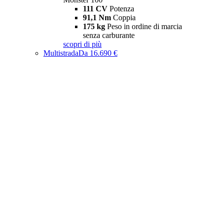
111 CV
Potenza
91,1 Nm
Coppia
175 kg
Peso in ordine di marcia
senza carburante
scopri di più
Multistrada
Da 16.690 €