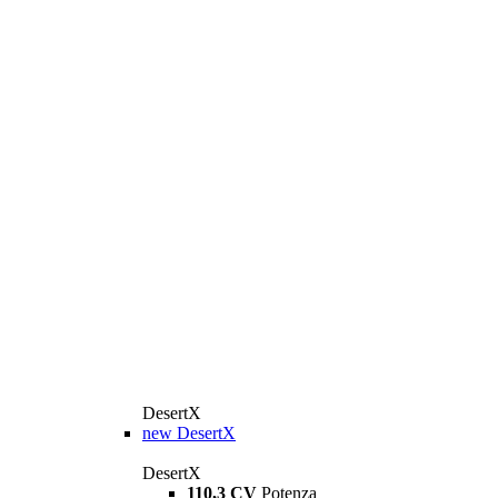
DesertX
new
DesertX
DesertX
110,3 CV
Potenza