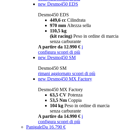
new
Desmo450 EDS
Desmo450 EDS
449,6 cc
Cilindrata
970 mm
Altezza sella
110,5 kg
(kit racing)
Peso in ordine di marcia
senza carburante
A partire da 12.990 €
i
configura
scopri di più
new
Desmo450 SM
Desmo450 SM
rimani aggiornato
scopri di più
new
Desmo450 MX Factory
Desmo450 MX Factory
63,5 CV
Potenza
53,5 Nm
Coppia
104 kg
Peso in ordine di marcia
senza carburante
A partire da 14.990 €
i
configura
scopri di più
Panigale
Da 16.790 €