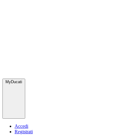
MyDucati
Accedi
Registrati