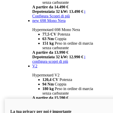
senza carburante
A partire da 14.490 €
Depotenziata 32 kW: 13.490 €
i
Configura
Scopri di più
new
698 Mono Nera
Hypermotard 698 Mono Nera
77,5 CV
Potenza
63 Nm
Coppia
151 kg
Peso in ordine di marcia
senza carburante
A partire da 13.990 €
Depotenziata 32 kW: 12.990 €
i
configura
scopri di più
V2
Hypermotard V2
120,4 CV
Potenza
94 Nm
Coppia
180 kg
Peso in ordine di marcia
senza carburante
A partire da 15.590 €
Depotenziata 35 kW: 14.590 €
i
configura
scopri di più
La tua privacy per noi è importante
V2 SP