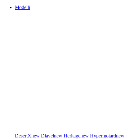
Modelli
DesertX
new
Diavel
new
Heritage
new
Hypermotard
new