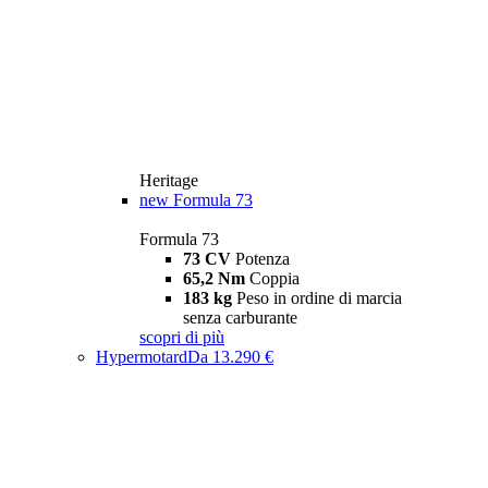
Heritage
new
Formula 73
Formula 73
73 CV
Potenza
65,2 Nm
Coppia
183 kg
Peso in ordine di marcia
senza carburante
scopri di più
Hypermotard
Da 13.290 €