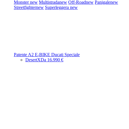
Monster
new
Multistrada
new
Off-Road
new
Panigale
new
Streetfighter
new
Superleggera
new
Patente A2
E-BIKE
Ducati Speciale
DesertX
Da 16.990 €