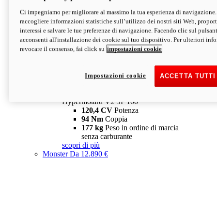
Ci impegniamo per migliorare al massimo la tua esperienza di navigazione.
Hypermotard V2 SP
raccogliere informazioni statistiche sull’utilizzo dei nostri siti Web, proporti
120,4 CV
Potenza
interessi e salvare le tue preferenze di navigazione. Facendo clic sul pulsant
94 Nm
Coppia
acconsenti all'installazione dei cookie sul tuo dispositivo. Per ulteriori in
177 kg
Peso in ordine di marcia
revocare il consenso, fai click su
impostazioni cookie
senza carburante
A partire da 19.890 €
Depotenziata 35 kW: 18.890 €
i
configura
scopri di più
Impostazioni cookie
ACCETTA TUTTI
new
V2 SP 100
Hypermotard V2 SP 100
120,4 CV
Potenza
94 Nm
Coppia
177 kg
Peso in ordine di marcia
senza carburante
scopri di più
Monster
Da 12.890 €