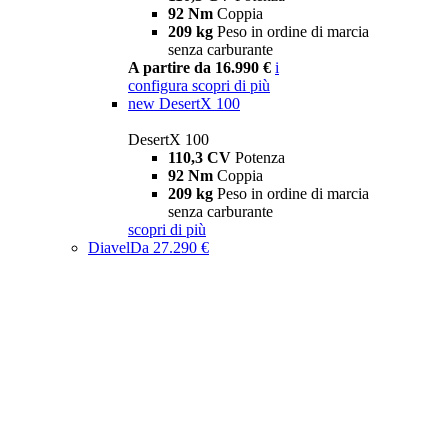
92 Nm
Coppia
209 kg
Peso in ordine di marcia
senza carburante
A partire da 16.990 €
i
configura
scopri di più
new
DesertX 100
DesertX 100
110,3 CV
Potenza
92 Nm
Coppia
209 kg
Peso in ordine di marcia
senza carburante
scopri di più
Diavel
Da 27.290 €