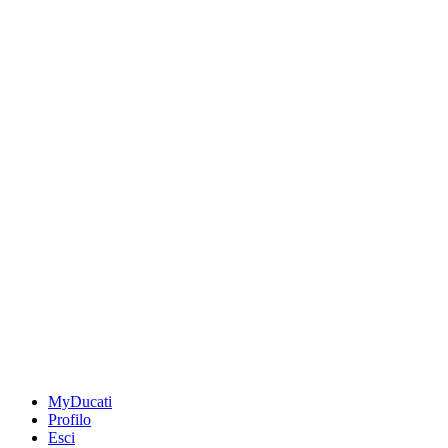
MyDucati
Profilo
Esci