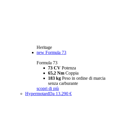
Heritage
new
Formula 73
Formula 73
73 CV
Potenza
65,2 Nm
Coppia
183 kg
Peso in ordine di marcia
senza carburante
scopri di più
Hypermotard
Da 13.290 €