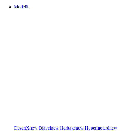
Modelli
DesertX
new
Diavel
new
Heritage
new
Hypermotard
new