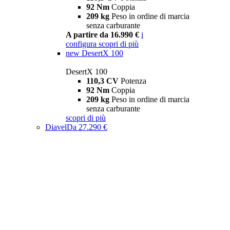
92 Nm
Coppia
209 kg
Peso in ordine di marcia
senza carburante
A partire da 16.990 €
i
configura
scopri di più
new
DesertX 100
DesertX 100
110,3 CV
Potenza
92 Nm
Coppia
209 kg
Peso in ordine di marcia
senza carburante
scopri di più
Diavel
Da 27.290 €