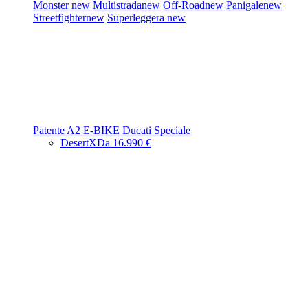
Monster
new
Multistrada
new
Off-Road
new
Panigale
new
Streetfighter
new
Superleggera
new
Patente A2
E-BIKE
Ducati Speciale
DesertX
Da 16.990 €