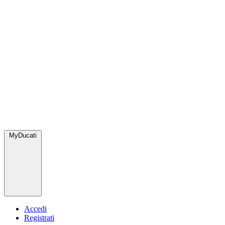
MyDucati
Accedi
Registrati