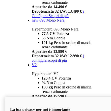
senza carburante
A partire da 14.490 €
Depotenziata 32 kW: 13.490 €
i
Configura
Scopri di più
new
698 Mono Nera
Hypermotard 698 Mono Nera
77,5 CV
Potenza
63 Nm
Coppia
151 kg
Peso in ordine di marcia
senza carburante
A partire da 13.990 €
Depotenziata 32 kW: 12.990 €
i
configura
scopri di più
V2
Hypermotard V2
120,4 CV
Potenza
94 Nm
Coppia
180 kg
Peso in ordine di marcia
senza carburante
A partire da 15.590 €
Depotenziata 35 kW: 14.590 €
i
configura
scopri di più
La tua privacy per noi è importante
V2 SP