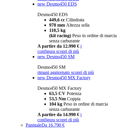
new
Desmo450 EDS
Desmo450 EDS
449,6 cc
Cilindrata
970 mm
Altezza sella
110,5 kg
(kit racing)
Peso in ordine di marcia
senza carburante
A partire da 12.990 €
i
configura
scopri di più
new
Desmo450 SM
Desmo450 SM
rimani aggiornato
scopri di più
new
Desmo450 MX Factory
Desmo450 MX Factory
63,5 CV
Potenza
53,5 Nm
Coppia
104 kg
Peso in ordine di marcia
senza carburante
A partire da 14.990 €
i
configura
scopri di più
Panigale
Da 16.790 €