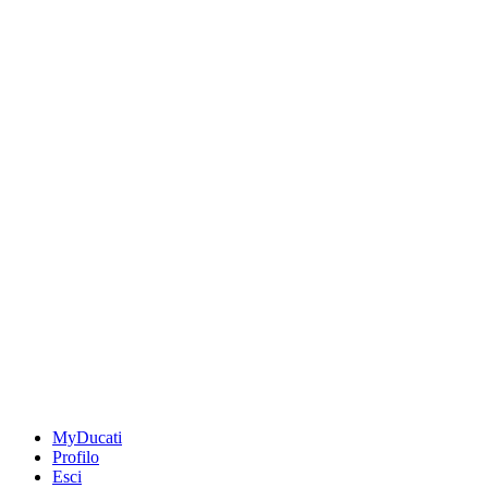
MyDucati
Profilo
Esci