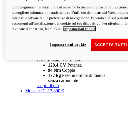
Ci impegniamo per migliorare al massimo la tua esperienza di navigazione.
Hypermotard V2 SP
raccogliere informazioni statistiche sull’utilizzo dei nostri siti Web, proporti
120,4 CV
Potenza
interessi e salvare le tue preferenze di navigazione. Facendo clic sul pulsant
94 Nm
Coppia
acconsenti all'installazione dei cookie sul tuo dispositivo. Per ulteriori in
177 kg
Peso in ordine di marcia
revocare il consenso, fai click su
impostazioni cookie
senza carburante
A partire da 19.890 €
Depotenziata 35 kW: 18.890 €
i
configura
scopri di più
Impostazioni cookie
ACCETTA TUTTI
new
V2 SP 100
Hypermotard V2 SP 100
120,4 CV
Potenza
94 Nm
Coppia
177 kg
Peso in ordine di marcia
senza carburante
scopri di più
Monster
Da 12.890 €