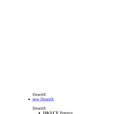
DesertX
new
DesertX
DesertX
110,3 CV
Potenza