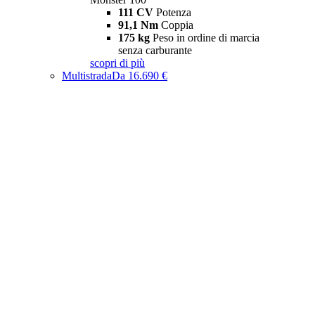
111 CV
Potenza
91,1 Nm
Coppia
175 kg
Peso in ordine di marcia
senza carburante
scopri di più
Multistrada
Da 16.690 €