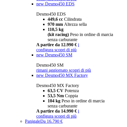
new
Desmo450 EDS
Desmo450 EDS
449,6 cc
Cilindrata
970 mm
Altezza sella
110,5 kg
(kit racing)
Peso in ordine di marcia
senza carburante
A partire da 12.990 €
i
configura
scopri di più
new
Desmo450 SM
Desmo450 SM
rimani aggiornato
scopri di più
new
Desmo450 MX Factory
Desmo450 MX Factory
63,5 CV
Potenza
53,5 Nm
Coppia
104 kg
Peso in ordine di marcia
senza carburante
A partire da 14.990 €
i
configura
scopri di più
Panigale
Da 16.790 €