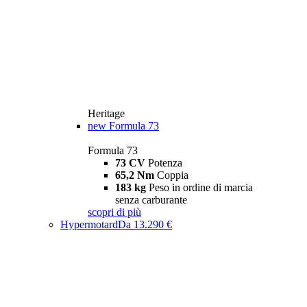
Heritage
new
Formula 73
Formula 73
73 CV
Potenza
65,2 Nm
Coppia
183 kg
Peso in ordine di marcia
senza carburante
scopri di più
Hypermotard
Da 13.290 €