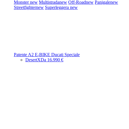
Monster
new
Multistrada
new
Off-Road
new
Panigale
new
Streetfighter
new
Superleggera
new
Patente A2
E-BIKE
Ducati Speciale
DesertX
Da 16.990 €