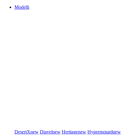
Modelli
DesertX
new
Diavel
new
Heritage
new
Hypermotard
new