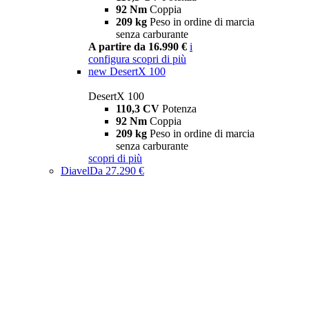
92 Nm
Coppia
209 kg
Peso in ordine di marcia
senza carburante
A partire da 16.990 €
i
configura
scopri di più
new
DesertX 100
DesertX 100
110,3 CV
Potenza
92 Nm
Coppia
209 kg
Peso in ordine di marcia
senza carburante
scopri di più
Diavel
Da 27.290 €