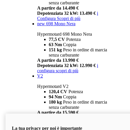
senza carburante
A partire da 14.490 €
Depotenziata 32 kW: 13.490 €
i
Configura
Scopri di più
new
698 Mono Nera
Hypermotard 698 Mono Nera
77,5 CV
Potenza
63 Nm
Coppia
151 kg
Peso in ordine di marcia
senza carburante
A partire da 13.990 €
Depotenziata 32 kW: 12.990 €
i
configura
scopri di più
V2
Hypermotard V2
120,4 CV
Potenza
94 Nm
Coppia
180 kg
Peso in ordine di marcia
senza carburante
A partire da 15.590 €
Depotenziata 35 kW: 14.590 €
i
configura
scopri di più
La tua privacy per noi è importante
V2 SP