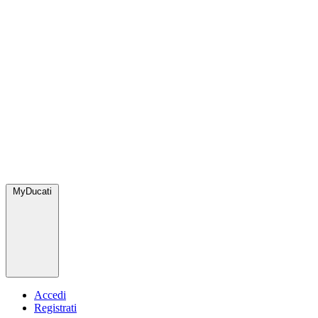
MyDucati
Accedi
Registrati