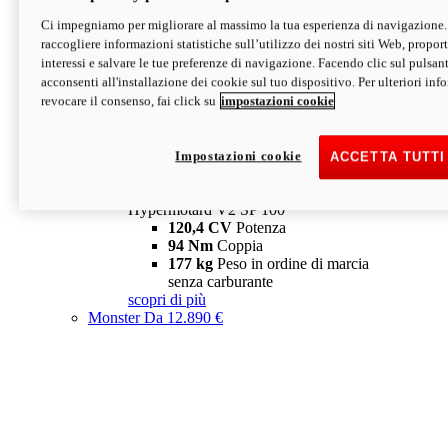
Ci impegniamo per migliorare al massimo la tua esperienza di navigazione.
Hypermotard V2 SP
raccogliere informazioni statistiche sull’utilizzo dei nostri siti Web, proporti
120,4 CV
Potenza
interessi e salvare le tue preferenze di navigazione. Facendo clic sul pulsant
94 Nm
Coppia
acconsenti all'installazione dei cookie sul tuo dispositivo. Per ulteriori in
177 kg
Peso in ordine di marcia
revocare il consenso, fai click su
impostazioni cookie
senza carburante
A partire da 19.890 €
Depotenziata 35 kW: 18.890 €
i
configura
scopri di più
Impostazioni cookie
ACCETTA TUTTI
new
V2 SP 100
Hypermotard V2 SP 100
120,4 CV
Potenza
94 Nm
Coppia
177 kg
Peso in ordine di marcia
senza carburante
scopri di più
Monster
Da 12.890 €