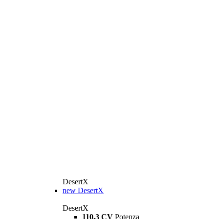
DesertX
new
DesertX
DesertX
110,3 CV
Potenza