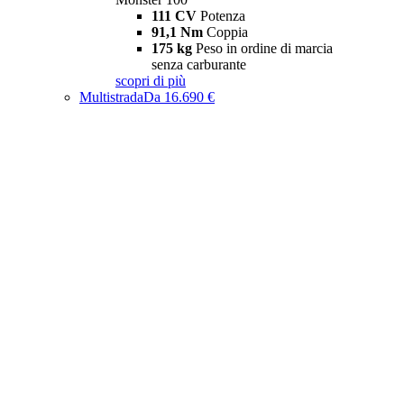
111 CV
Potenza
91,1 Nm
Coppia
175 kg
Peso in ordine di marcia
senza carburante
scopri di più
Multistrada
Da 16.690 €