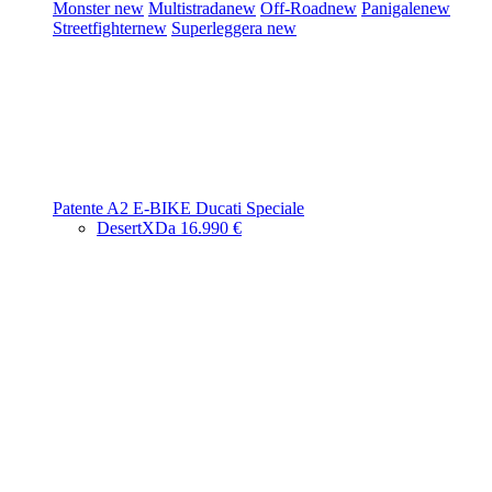
Monster
new
Multistrada
new
Off-Road
new
Panigale
new
Streetfighter
new
Superleggera
new
Patente A2
E-BIKE
Ducati Speciale
DesertX
Da 16.990 €