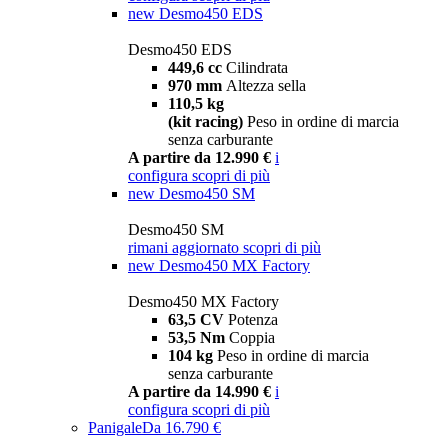
new
Desmo450 EDS
Desmo450 EDS
449,6 cc
Cilindrata
970 mm
Altezza sella
110,5 kg
(kit racing)
Peso in ordine di marcia
senza carburante
A partire da 12.990 €
i
configura
scopri di più
new
Desmo450 SM
Desmo450 SM
rimani aggiornato
scopri di più
new
Desmo450 MX Factory
Desmo450 MX Factory
63,5 CV
Potenza
53,5 Nm
Coppia
104 kg
Peso in ordine di marcia
senza carburante
A partire da 14.990 €
i
configura
scopri di più
Panigale
Da 16.790 €