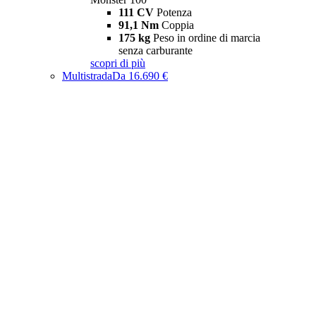
111 CV
Potenza
91,1 Nm
Coppia
175 kg
Peso in ordine di marcia
senza carburante
scopri di più
Multistrada
Da 16.690 €