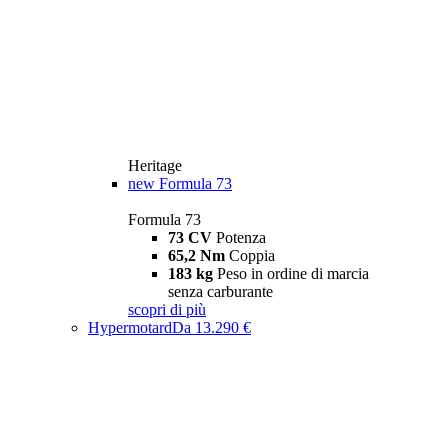
Heritage
new
Formula 73
Formula 73
73 CV
Potenza
65,2 Nm
Coppia
183 kg
Peso in ordine di marcia
senza carburante
scopri di più
Hypermotard
Da 13.290 €