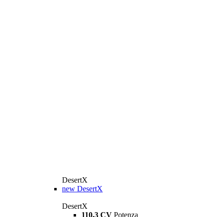
DesertX
new
DesertX
DesertX
110,3 CV
Potenza