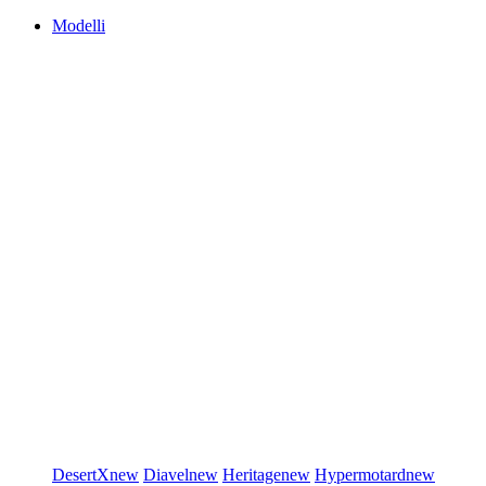
Modelli
DesertX
new
Diavel
new
Heritage
new
Hypermotard
new