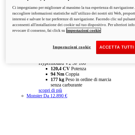
Ci impegniamo per migliorare al massimo la tua esperienza di navigazione.
Hypermotard V2 SP
raccogliere informazioni statistiche sull’utilizzo dei nostri siti Web, proporti
120,4 CV
Potenza
interessi e salvare le tue preferenze di navigazione. Facendo clic sul pulsant
94 Nm
Coppia
acconsenti all'installazione dei cookie sul tuo dispositivo. Per ulteriori in
177 kg
Peso in ordine di marcia
revocare il consenso, fai click su
impostazioni cookie
senza carburante
A partire da 19.890 €
Depotenziata 35 kW: 18.890 €
i
configura
scopri di più
Impostazioni cookie
ACCETTA TUTTI
new
V2 SP 100
Hypermotard V2 SP 100
120,4 CV
Potenza
94 Nm
Coppia
177 kg
Peso in ordine di marcia
senza carburante
scopri di più
Monster
Da 12.890 €