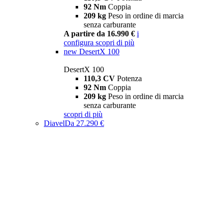
92 Nm
Coppia
209 kg
Peso in ordine di marcia
senza carburante
A partire da 16.990 €
i
configura
scopri di più
new
DesertX 100
DesertX 100
110,3 CV
Potenza
92 Nm
Coppia
209 kg
Peso in ordine di marcia
senza carburante
scopri di più
Diavel
Da 27.290 €