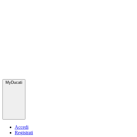
MyDucati
Accedi
Registrati