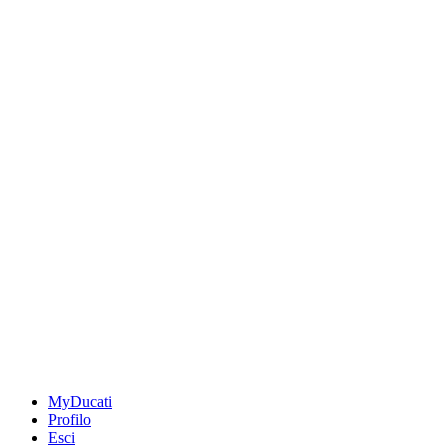
MyDucati
Profilo
Esci