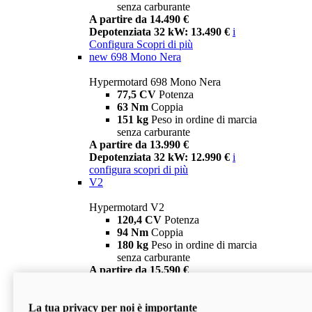
senza carburante
A partire da 14.490 €
Depotenziata 32 kW: 13.490 €
i
Configura
Scopri di più
new
698 Mono Nera
Hypermotard 698 Mono Nera
77,5 CV
Potenza
63 Nm
Coppia
151 kg
Peso in ordine di marcia
senza carburante
A partire da 13.990 €
Depotenziata 32 kW: 12.990 €
i
configura
scopri di più
V2
Hypermotard V2
120,4 CV
Potenza
94 Nm
Coppia
180 kg
Peso in ordine di marcia
senza carburante
A partire da 15.590 €
Depotenziata 35 kW: 14.590 €
i
configura
scopri di più
La tua privacy per noi è importante
V2 SP