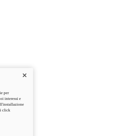
ie per
oi interessi e
ll'installazione
i click