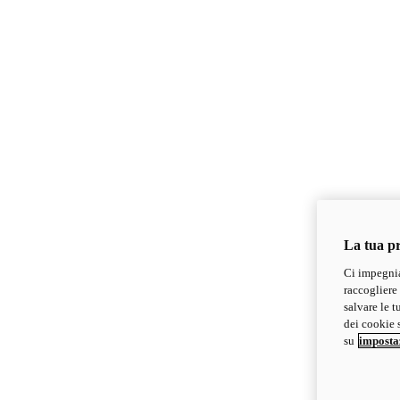
La tua pr
Ci impegnia
raccogliere 
salvare le t
dei cookie s
su
imposta