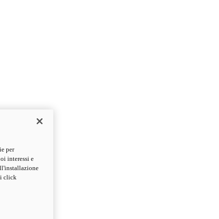
ie per
oi interessi e
ll'installazione
i click