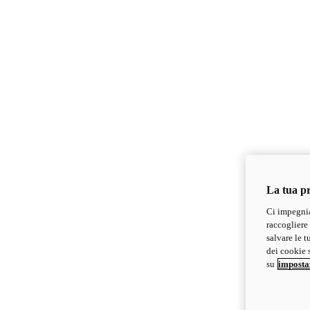
La tua pr
Ci impegnia
raccogliere 
salvare le t
dei cookie s
su
imposta