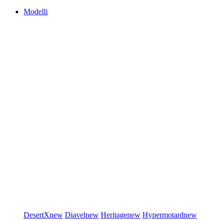
Modelli
DesertX
new
Diavel
new
Heritage
new
Hypermotard
new