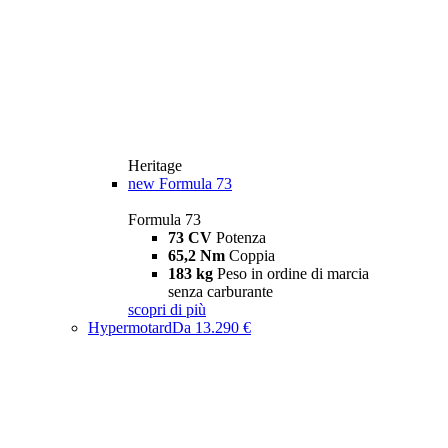
Heritage
new
Formula 73
Formula 73
73 CV
Potenza
65,2 Nm
Coppia
183 kg
Peso in ordine di marcia
senza carburante
scopri di più
Hypermotard
Da 13.290 €