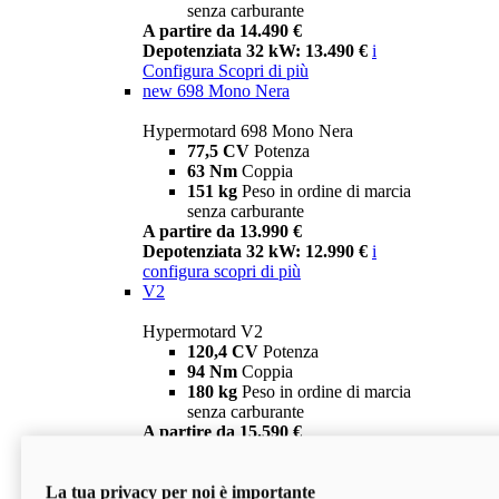
senza carburante
A partire da 14.490 €
Depotenziata 32 kW: 13.490 €
i
Configura
Scopri di più
new
698 Mono Nera
Hypermotard 698 Mono Nera
77,5 CV
Potenza
63 Nm
Coppia
151 kg
Peso in ordine di marcia
senza carburante
A partire da 13.990 €
Depotenziata 32 kW: 12.990 €
i
configura
scopri di più
V2
Hypermotard V2
120,4 CV
Potenza
94 Nm
Coppia
180 kg
Peso in ordine di marcia
senza carburante
A partire da 15.590 €
Depotenziata 35 kW: 14.590 €
i
configura
scopri di più
La tua privacy per noi è importante
V2 SP