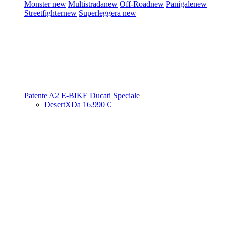
Monster
new
Multistrada
new
Off-Road
new
Panigale
new
Streetfighter
new
Superleggera
new
Patente A2
E-BIKE
Ducati Speciale
DesertX
Da 16.990 €