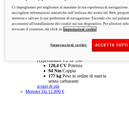
Ci impegniamo per migliorare al massimo la tua esperienza di navigazione.
Hypermotard V2 SP
raccogliere informazioni statistiche sull’utilizzo dei nostri siti Web, proporti
120,4 CV
Potenza
interessi e salvare le tue preferenze di navigazione. Facendo clic sul pulsant
94 Nm
Coppia
acconsenti all'installazione dei cookie sul tuo dispositivo. Per ulteriori in
177 kg
Peso in ordine di marcia
revocare il consenso, fai click su
impostazioni cookie
senza carburante
A partire da 19.890 €
Depotenziata 35 kW: 18.890 €
i
configura
scopri di più
Impostazioni cookie
ACCETTA TUTTI
new
V2 SP 100
Hypermotard V2 SP 100
120,4 CV
Potenza
94 Nm
Coppia
177 kg
Peso in ordine di marcia
senza carburante
scopri di più
Monster
Da 12.890 €