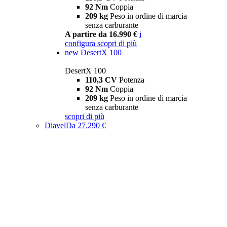
92 Nm
Coppia
209 kg
Peso in ordine di marcia
senza carburante
A partire da 16.990 €
i
configura
scopri di più
new
DesertX 100
DesertX 100
110,3 CV
Potenza
92 Nm
Coppia
209 kg
Peso in ordine di marcia
senza carburante
scopri di più
Diavel
Da 27.290 €