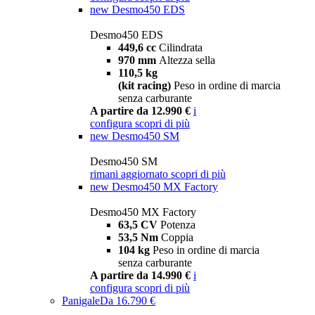
new
Desmo450 EDS
Desmo450 EDS
449,6 cc
Cilindrata
970 mm
Altezza sella
110,5 kg
(kit racing)
Peso in ordine di marcia
senza carburante
A partire da 12.990 €
i
configura
scopri di più
new
Desmo450 SM
Desmo450 SM
rimani aggiornato
scopri di più
new
Desmo450 MX Factory
Desmo450 MX Factory
63,5 CV
Potenza
53,5 Nm
Coppia
104 kg
Peso in ordine di marcia
senza carburante
A partire da 14.990 €
i
configura
scopri di più
Panigale
Da 16.790 €