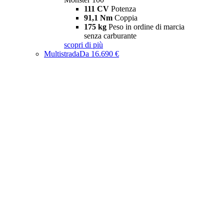
111 CV
Potenza
91,1 Nm
Coppia
175 kg
Peso in ordine di marcia
senza carburante
scopri di più
Multistrada
Da 16.690 €