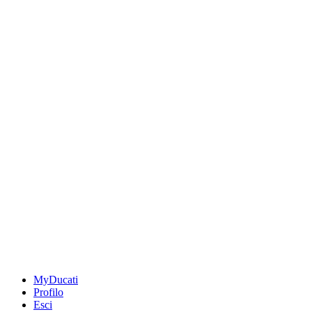
MyDucati
Profilo
Esci