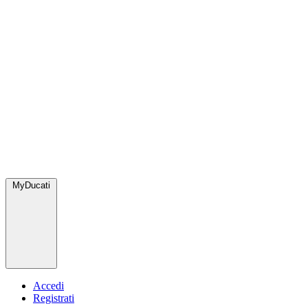
MyDucati
Accedi
Registrati