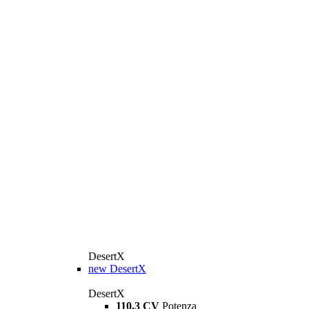
DesertX
new
DesertX
DesertX
110,3 CV
Potenza