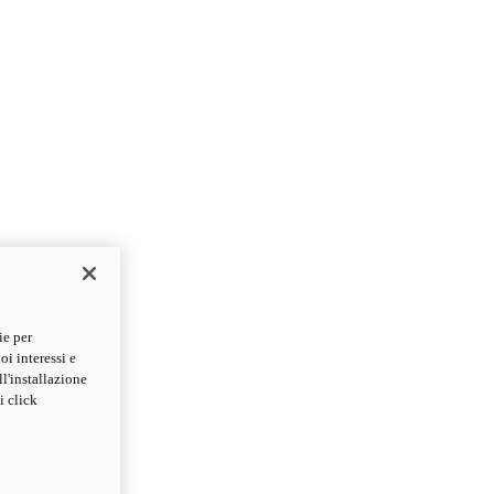
ie per
oi interessi e
ll'installazione
i click