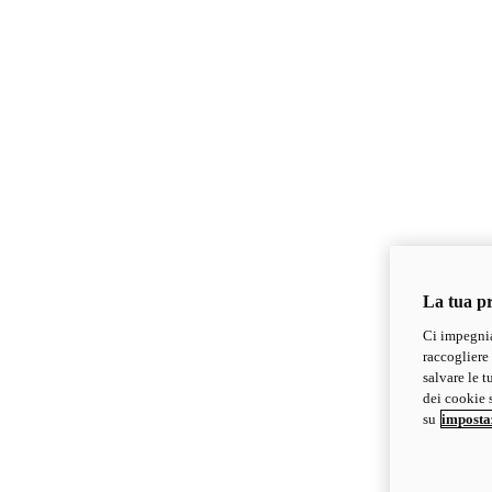
La tua pr
Ci impegnia
raccogliere 
salvare le t
dei cookie s
su
imposta