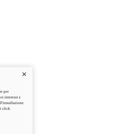
ie per
oi interessi e
ll'installazione
i click