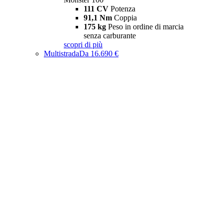
111 CV
Potenza
91,1 Nm
Coppia
175 kg
Peso in ordine di marcia
senza carburante
scopri di più
Multistrada
Da 16.690 €