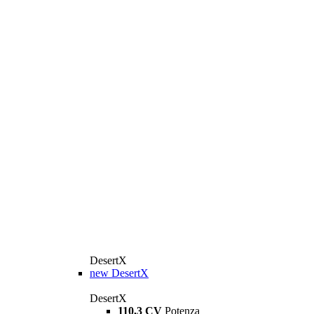
DesertX
new
DesertX
DesertX
110,3 CV
Potenza