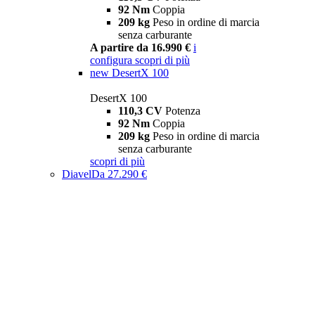
92 Nm
Coppia
209 kg
Peso in ordine di marcia
senza carburante
A partire da 16.990 €
i
configura
scopri di più
new
DesertX 100
DesertX 100
110,3 CV
Potenza
92 Nm
Coppia
209 kg
Peso in ordine di marcia
senza carburante
scopri di più
Diavel
Da 27.290 €