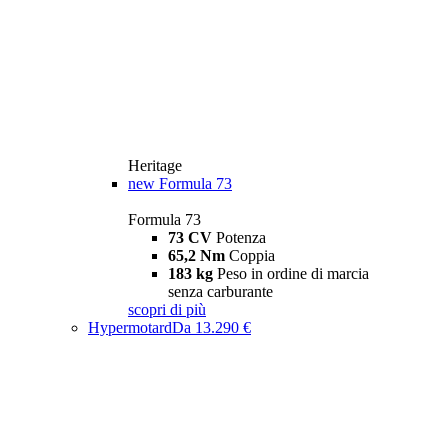
Heritage
new
Formula 73
Formula 73
73 CV
Potenza
65,2 Nm
Coppia
183 kg
Peso in ordine di marcia
senza carburante
scopri di più
Hypermotard
Da 13.290 €