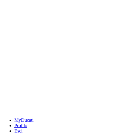
MyDucati
Profilo
Esci