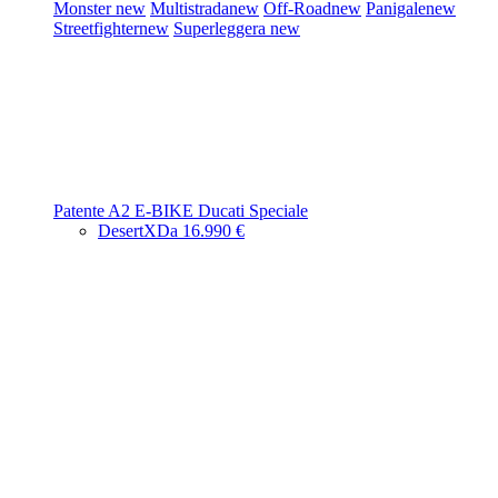
Monster
new
Multistrada
new
Off-Road
new
Panigale
new
Streetfighter
new
Superleggera
new
Patente A2
E-BIKE
Ducati Speciale
DesertX
Da 16.990 €