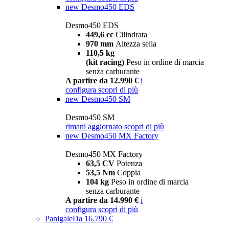
new
Desmo450 EDS
Desmo450 EDS
449,6 cc
Cilindrata
970 mm
Altezza sella
110,5 kg
(kit racing)
Peso in ordine di marcia
senza carburante
A partire da 12.990 €
i
configura
scopri di più
new
Desmo450 SM
Desmo450 SM
rimani aggiornato
scopri di più
new
Desmo450 MX Factory
Desmo450 MX Factory
63,5 CV
Potenza
53,5 Nm
Coppia
104 kg
Peso in ordine di marcia
senza carburante
A partire da 14.990 €
i
configura
scopri di più
Panigale
Da 16.790 €