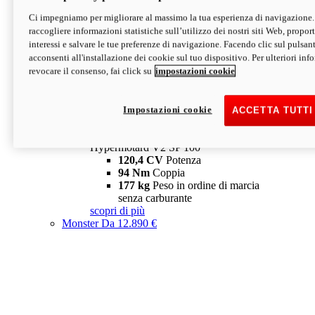
Ci impegniamo per migliorare al massimo la tua esperienza di navigazione.
Hypermotard V2 SP
raccogliere informazioni statistiche sull’utilizzo dei nostri siti Web, proporti
120,4 CV
Potenza
interessi e salvare le tue preferenze di navigazione. Facendo clic sul pulsant
94 Nm
Coppia
acconsenti all'installazione dei cookie sul tuo dispositivo. Per ulteriori in
177 kg
Peso in ordine di marcia
revocare il consenso, fai click su
impostazioni cookie
senza carburante
A partire da 19.890 €
Depotenziata 35 kW: 18.890 €
i
configura
scopri di più
Impostazioni cookie
ACCETTA TUTTI
new
V2 SP 100
Hypermotard V2 SP 100
120,4 CV
Potenza
94 Nm
Coppia
177 kg
Peso in ordine di marcia
senza carburante
scopri di più
Monster
Da 12.890 €