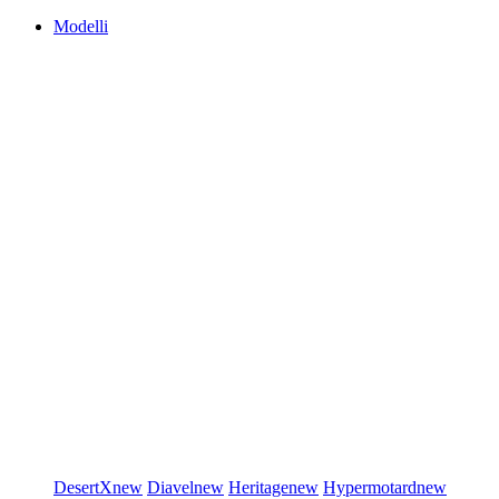
Modelli
DesertX
new
Diavel
new
Heritage
new
Hypermotard
new