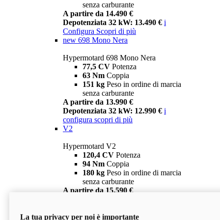
senza carburante
A partire da 14.490 €
Depotenziata 32 kW: 13.490 €
i
Configura
Scopri di più
new
698 Mono Nera
Hypermotard 698 Mono Nera
77,5 CV
Potenza
63 Nm
Coppia
151 kg
Peso in ordine di marcia
senza carburante
A partire da 13.990 €
Depotenziata 32 kW: 12.990 €
i
configura
scopri di più
V2
Hypermotard V2
120,4 CV
Potenza
94 Nm
Coppia
180 kg
Peso in ordine di marcia
senza carburante
A partire da 15.590 €
Depotenziata 35 kW: 14.590 €
i
configura
scopri di più
La tua privacy per noi è importante
V2 SP