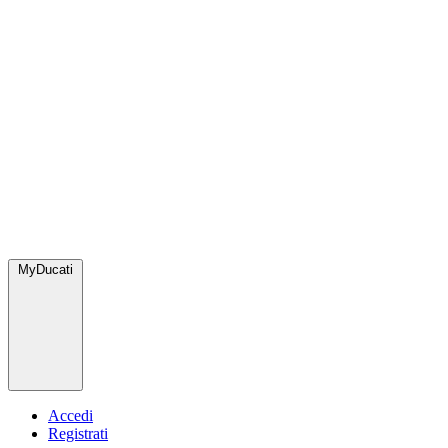
MyDucati
Accedi
Registrati