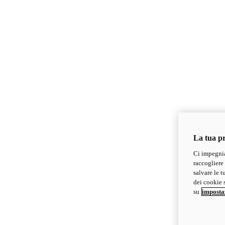
La tua pr
Ci impegnia
raccogliere 
salvare le t
dei cookie s
su
imposta