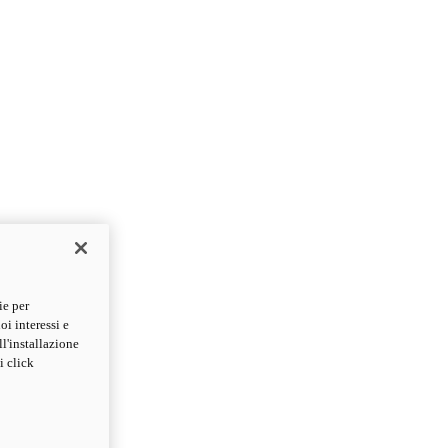
ie per
oi interessi e
ll'installazione
i click