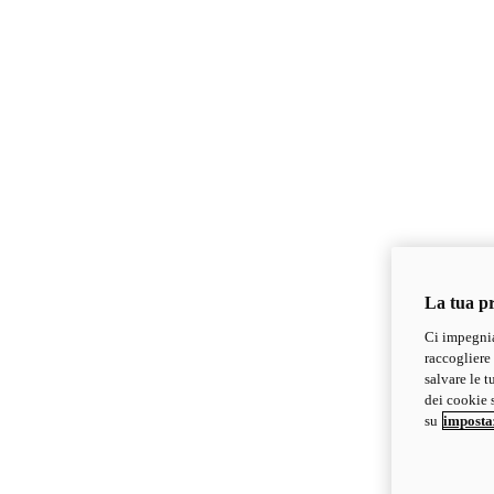
La tua pr
Ci impegnia
raccogliere 
salvare le t
dei cookie s
su
imposta