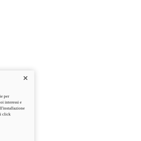
ie per
oi interessi e
ll'installazione
i click