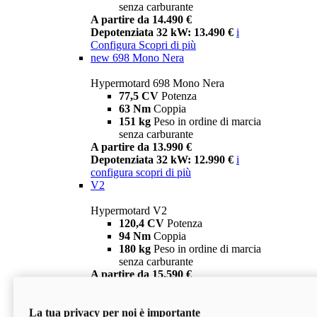
senza carburante
A partire da 14.490 €
Depotenziata 32 kW: 13.490 €
i
Configura
Scopri di più
new
698 Mono Nera
Hypermotard 698 Mono Nera
77,5 CV
Potenza
63 Nm
Coppia
151 kg
Peso in ordine di marcia
senza carburante
A partire da 13.990 €
Depotenziata 32 kW: 12.990 €
i
configura
scopri di più
V2
Hypermotard V2
120,4 CV
Potenza
94 Nm
Coppia
180 kg
Peso in ordine di marcia
senza carburante
A partire da 15.590 €
Depotenziata 35 kW: 14.590 €
i
configura
scopri di più
La tua privacy per noi è importante
V2 SP