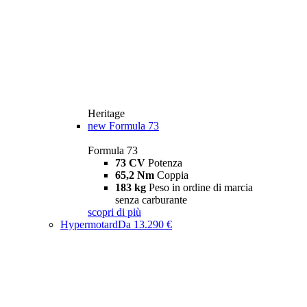
Heritage
new
Formula 73
Formula 73
73 CV
Potenza
65,2 Nm
Coppia
183 kg
Peso in ordine di marcia
senza carburante
scopri di più
Hypermotard
Da 13.290 €