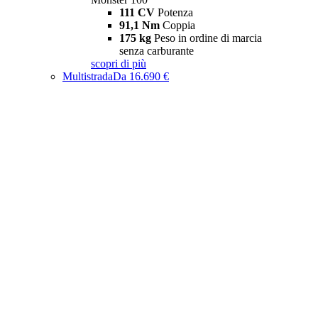
111 CV
Potenza
91,1 Nm
Coppia
175 kg
Peso in ordine di marcia
senza carburante
scopri di più
Multistrada
Da 16.690 €