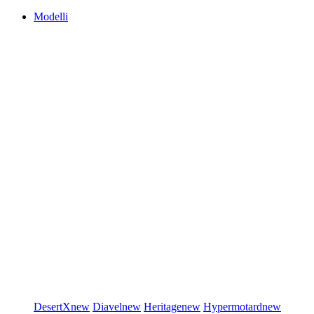
Modelli
DesertX
new
Diavel
new
Heritage
new
Hypermotard
new