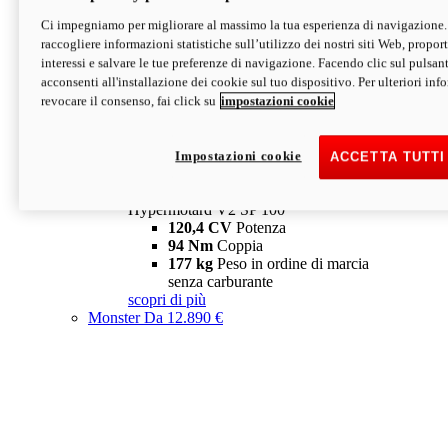
Ci impegniamo per migliorare al massimo la tua esperienza di navigazione.
Hypermotard V2 SP
raccogliere informazioni statistiche sull’utilizzo dei nostri siti Web, proporti
120,4 CV
Potenza
interessi e salvare le tue preferenze di navigazione. Facendo clic sul pulsant
94 Nm
Coppia
acconsenti all'installazione dei cookie sul tuo dispositivo. Per ulteriori in
177 kg
Peso in ordine di marcia
revocare il consenso, fai click su
impostazioni cookie
senza carburante
A partire da 19.890 €
Depotenziata 35 kW: 18.890 €
i
configura
scopri di più
Impostazioni cookie
ACCETTA TUTTI
new
V2 SP 100
Hypermotard V2 SP 100
120,4 CV
Potenza
94 Nm
Coppia
177 kg
Peso in ordine di marcia
senza carburante
scopri di più
Monster
Da 12.890 €