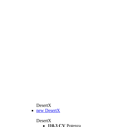
DesertX
new
DesertX
DesertX
110,3 CV
Potenza