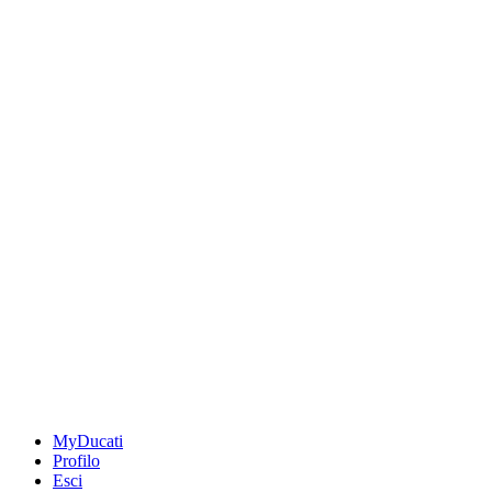
MyDucati
Profilo
Esci