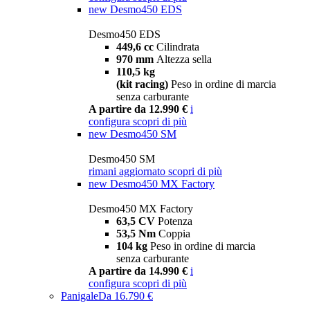
new
Desmo450 EDS
Desmo450 EDS
449,6 cc
Cilindrata
970 mm
Altezza sella
110,5 kg
(kit racing)
Peso in ordine di marcia
senza carburante
A partire da 12.990 €
i
configura
scopri di più
new
Desmo450 SM
Desmo450 SM
rimani aggiornato
scopri di più
new
Desmo450 MX Factory
Desmo450 MX Factory
63,5 CV
Potenza
53,5 Nm
Coppia
104 kg
Peso in ordine di marcia
senza carburante
A partire da 14.990 €
i
configura
scopri di più
Panigale
Da 16.790 €