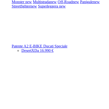
Monster
new
Multistrada
new
Off-Road
new
Panigale
new
Streetfighter
new
Superleggera
new
Patente A2
E-BIKE
Ducati Speciale
DesertX
Da 16.990 €