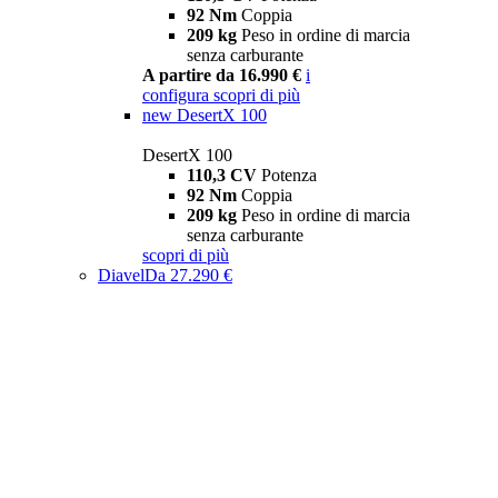
92 Nm
Coppia
209 kg
Peso in ordine di marcia
senza carburante
A partire da 16.990 €
i
configura
scopri di più
new
DesertX 100
DesertX 100
110,3 CV
Potenza
92 Nm
Coppia
209 kg
Peso in ordine di marcia
senza carburante
scopri di più
Diavel
Da 27.290 €