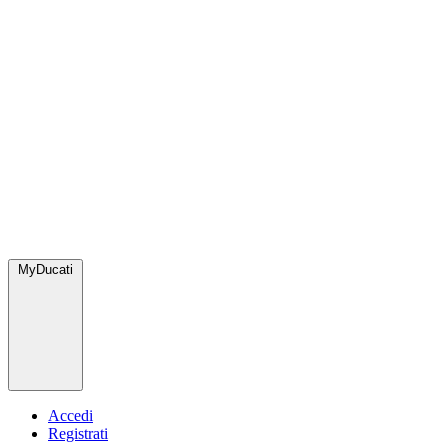
MyDucati
Accedi
Registrati