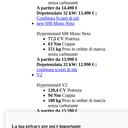
senza carburante
A partire da 14.490 €
Depotenziata 32 kW: 13.490 €
i
Configura
Scopri di più
new
698 Mono Nera
Hypermotard 698 Mono Nera
77,5 CV
Potenza
63 Nm
Coppia
151 kg
Peso in ordine di marcia
senza carburante
A partire da 13.990 €
Depotenziata 32 kW: 12.990 €
i
configura
scopri di più
V2
Hypermotard V2
120,4 CV
Potenza
94 Nm
Coppia
180 kg
Peso in ordine di marcia
senza carburante
A partire da 15.590 €
Depotenziata 35 kW: 14.590 €
i
configura
scopri di più
La tua privacy per noi è importante
V2 SP