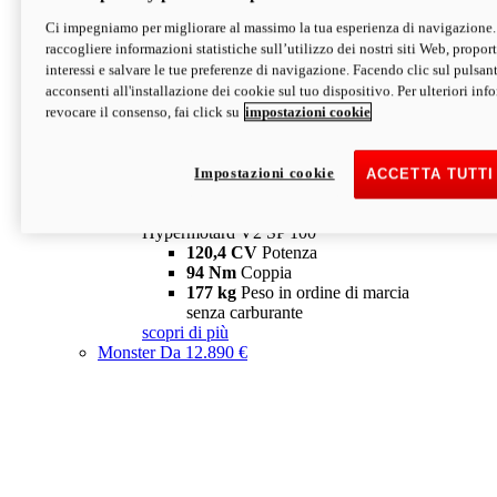
Ci impegniamo per migliorare al massimo la tua esperienza di navigazione.
Hypermotard V2 SP
raccogliere informazioni statistiche sull’utilizzo dei nostri siti Web, proporti
120,4 CV
Potenza
interessi e salvare le tue preferenze di navigazione. Facendo clic sul pulsant
94 Nm
Coppia
acconsenti all'installazione dei cookie sul tuo dispositivo. Per ulteriori in
177 kg
Peso in ordine di marcia
revocare il consenso, fai click su
impostazioni cookie
senza carburante
A partire da 19.890 €
Depotenziata 35 kW: 18.890 €
i
configura
scopri di più
Impostazioni cookie
ACCETTA TUTTI
new
V2 SP 100
Hypermotard V2 SP 100
120,4 CV
Potenza
94 Nm
Coppia
177 kg
Peso in ordine di marcia
senza carburante
scopri di più
Monster
Da 12.890 €