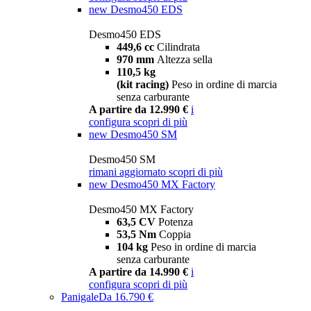
new
Desmo450 EDS
Desmo450 EDS
449,6 cc
Cilindrata
970 mm
Altezza sella
110,5 kg
(kit racing)
Peso in ordine di marcia
senza carburante
A partire da 12.990 €
i
configura
scopri di più
new
Desmo450 SM
Desmo450 SM
rimani aggiornato
scopri di più
new
Desmo450 MX Factory
Desmo450 MX Factory
63,5 CV
Potenza
53,5 Nm
Coppia
104 kg
Peso in ordine di marcia
senza carburante
A partire da 14.990 €
i
configura
scopri di più
Panigale
Da 16.790 €