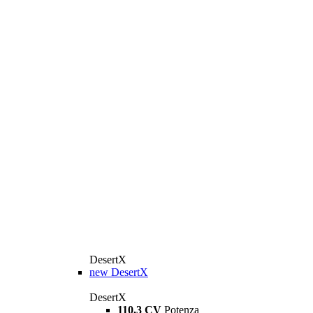
DesertX
new
DesertX
DesertX
110,3 CV
Potenza