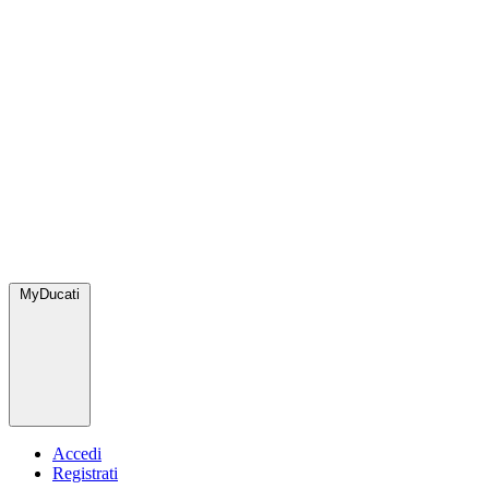
MyDucati
Accedi
Registrati