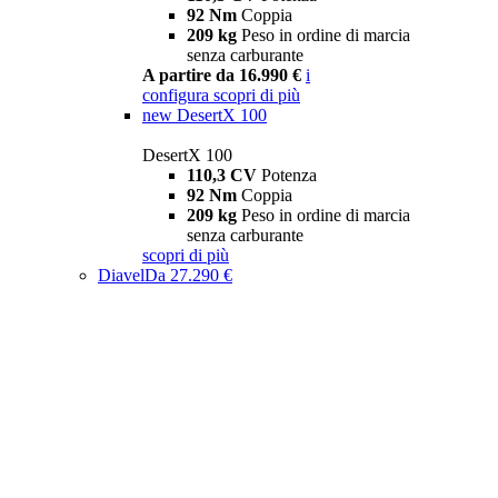
92 Nm
Coppia
209 kg
Peso in ordine di marcia
senza carburante
A partire da 16.990 €
i
configura
scopri di più
new
DesertX 100
DesertX 100
110,3 CV
Potenza
92 Nm
Coppia
209 kg
Peso in ordine di marcia
senza carburante
scopri di più
Diavel
Da 27.290 €