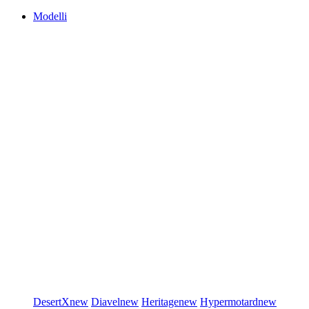
Modelli
DesertX
new
Diavel
new
Heritage
new
Hypermotard
new