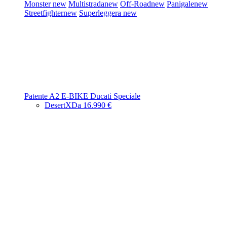
Monster
new
Multistrada
new
Off-Road
new
Panigale
new
Streetfighter
new
Superleggera
new
Patente A2
E-BIKE
Ducati Speciale
DesertX
Da 16.990 €