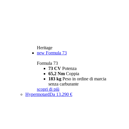
Heritage
new
Formula 73
Formula 73
73 CV
Potenza
65,2 Nm
Coppia
183 kg
Peso in ordine di marcia
senza carburante
scopri di più
Hypermotard
Da 13.290 €