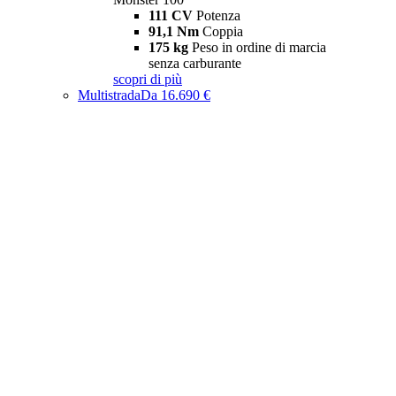
111 CV
Potenza
91,1 Nm
Coppia
175 kg
Peso in ordine di marcia
senza carburante
scopri di più
Multistrada
Da 16.690 €