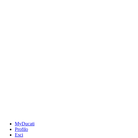
MyDucati
Profilo
Esci