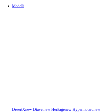
Modelli
DesertX
new
Diavel
new
Heritage
new
Hypermotard
new