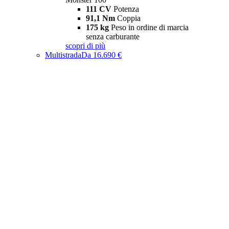
111 CV
Potenza
91,1 Nm
Coppia
175 kg
Peso in ordine di marcia
senza carburante
scopri di più
Multistrada
Da 16.690 €