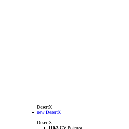
DesertX
new
DesertX
DesertX
110,3 CV
Potenza