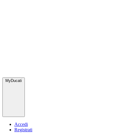
MyDucati
Accedi
Registrati