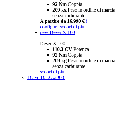
92 Nm
Coppia
209 kg
Peso in ordine di marcia
senza carburante
A partire da 16.990 €
i
configura
scopri di più
new
DesertX 100
DesertX 100
110,3 CV
Potenza
92 Nm
Coppia
209 kg
Peso in ordine di marcia
senza carburante
scopri di più
Diavel
Da 27.290 €