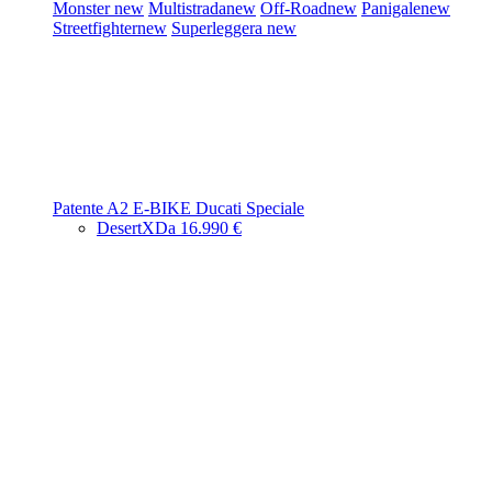
Monster
new
Multistrada
new
Off-Road
new
Panigale
new
Streetfighter
new
Superleggera
new
Patente A2
E-BIKE
Ducati Speciale
DesertX
Da 16.990 €