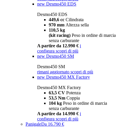
new
Desmo450 EDS
Desmo450 EDS
449,6 cc
Cilindrata
970 mm
Altezza sella
110,5 kg
(kit racing)
Peso in ordine di marcia
senza carburante
A partire da 12.990 €
i
configura
scopri di più
new
Desmo450 SM
Desmo450 SM
rimani aggiornato
scopri di più
new
Desmo450 MX Factory
Desmo450 MX Factory
63,5 CV
Potenza
53,5 Nm
Coppia
104 kg
Peso in ordine di marcia
senza carburante
A partire da 14.990 €
i
configura
scopri di più
Panigale
Da 16.790 €