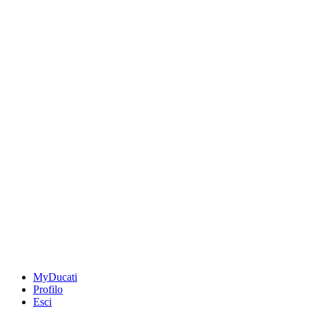
MyDucati
Profilo
Esci