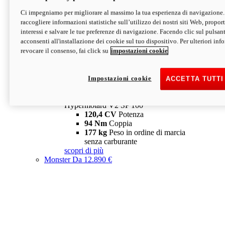
Ci impegniamo per migliorare al massimo la tua esperienza di navigazione.
Hypermotard V2 SP
raccogliere informazioni statistiche sull’utilizzo dei nostri siti Web, proporti
120,4 CV
Potenza
interessi e salvare le tue preferenze di navigazione. Facendo clic sul pulsant
94 Nm
Coppia
acconsenti all'installazione dei cookie sul tuo dispositivo. Per ulteriori in
177 kg
Peso in ordine di marcia
revocare il consenso, fai click su
impostazioni cookie
senza carburante
A partire da 19.890 €
Depotenziata 35 kW: 18.890 €
i
configura
scopri di più
Impostazioni cookie
ACCETTA TUTTI
new
V2 SP 100
Hypermotard V2 SP 100
120,4 CV
Potenza
94 Nm
Coppia
177 kg
Peso in ordine di marcia
senza carburante
scopri di più
Monster
Da 12.890 €