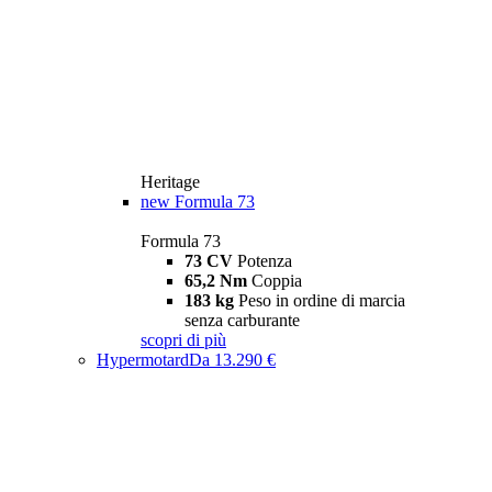
Heritage
new
Formula 73
Formula 73
73 CV
Potenza
65,2 Nm
Coppia
183 kg
Peso in ordine di marcia
senza carburante
scopri di più
Hypermotard
Da 13.290 €