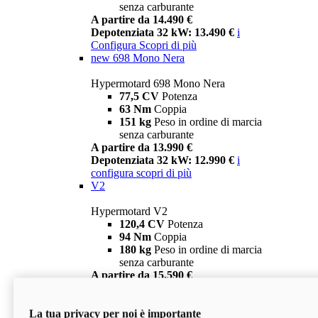
senza carburante
A partire da 14.490 €
Depotenziata 32 kW: 13.490 €
i
Configura
Scopri di più
new
698 Mono Nera
Hypermotard 698 Mono Nera
77,5 CV
Potenza
63 Nm
Coppia
151 kg
Peso in ordine di marcia
senza carburante
A partire da 13.990 €
Depotenziata 32 kW: 12.990 €
i
configura
scopri di più
V2
Hypermotard V2
120,4 CV
Potenza
94 Nm
Coppia
180 kg
Peso in ordine di marcia
senza carburante
A partire da 15.590 €
Depotenziata 35 kW: 14.590 €
i
configura
scopri di più
La tua privacy per noi è importante
V2 SP