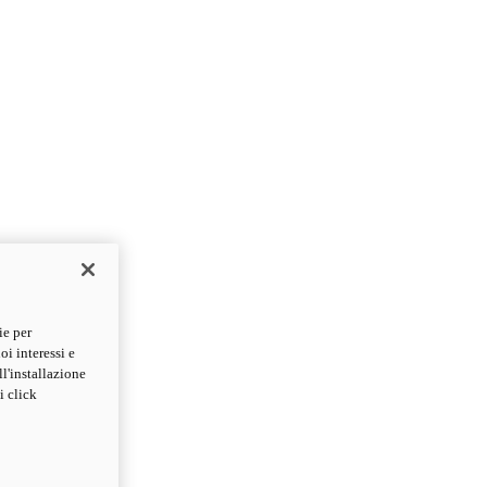
ie per
oi interessi e
ll'installazione
i click