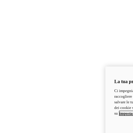
La tua pr
Ci impegnia
raccogliere 
salvare le t
dei cookie s
su
imposta