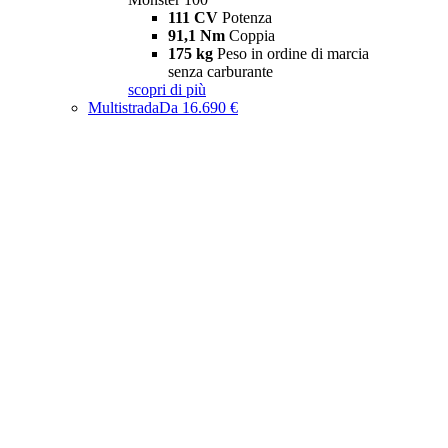
111 CV
Potenza
91,1 Nm
Coppia
175 kg
Peso in ordine di marcia
senza carburante
scopri di più
Multistrada
Da 16.690 €