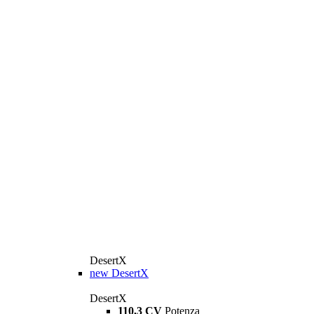
DesertX
new
DesertX
DesertX
110,3 CV
Potenza