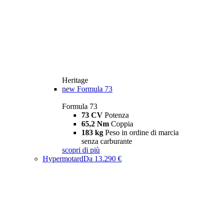
Heritage
new
Formula 73
Formula 73
73 CV
Potenza
65,2 Nm
Coppia
183 kg
Peso in ordine di marcia
senza carburante
scopri di più
Hypermotard
Da 13.290 €