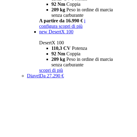
92 Nm
Coppia
209 kg
Peso in ordine di marcia
senza carburante
A partire da 16.990 €
i
configura
scopri di più
new
DesertX 100
DesertX 100
110,3 CV
Potenza
92 Nm
Coppia
209 kg
Peso in ordine di marcia
senza carburante
scopri di più
Diavel
Da 27.290 €