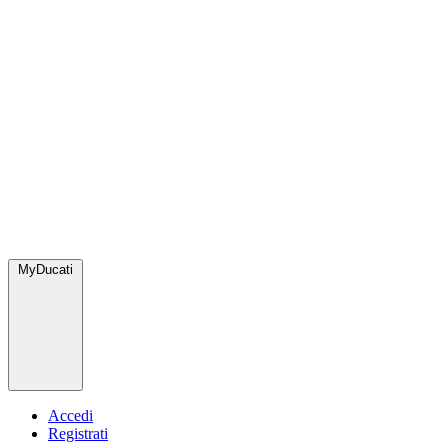
MyDucati
Accedi
Registrati