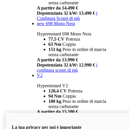
senza carburante
A partire da 14.490 €
Depotenziata 32 kW: 13.490 €
i
Configura
Scopri di più
new
698 Mono Nera
Hypermotard 698 Mono Nera
77,5 CV
Potenza
63 Nm
Coppia
151 kg
Peso in ordine di marcia
senza carburante
A partire da 13.990 €
Depotenziata 32 kW: 12.990 €
i
configura
scopri di più
V2
Hypermotard V2
120,4 CV
Potenza
94 Nm
Coppia
180 kg
Peso in ordine di marcia
senza carburante
A partire da 15.590 €
Depotenziata 35 kW: 14.590 €
i
configura
scopri di più
La tua privacy per noi è importante
V2 SP