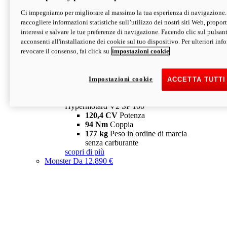
Ci impegniamo per migliorare al massimo la tua esperienza di navigazione.
Hypermotard V2 SP
raccogliere informazioni statistiche sull’utilizzo dei nostri siti Web, proporti
120,4 CV
Potenza
interessi e salvare le tue preferenze di navigazione. Facendo clic sul pulsant
94 Nm
Coppia
acconsenti all'installazione dei cookie sul tuo dispositivo. Per ulteriori in
177 kg
Peso in ordine di marcia
revocare il consenso, fai click su
impostazioni cookie
senza carburante
A partire da 19.890 €
Depotenziata 35 kW: 18.890 €
i
configura
scopri di più
Impostazioni cookie
ACCETTA TUTTI
new
V2 SP 100
Hypermotard V2 SP 100
120,4 CV
Potenza
94 Nm
Coppia
177 kg
Peso in ordine di marcia
senza carburante
scopri di più
Monster
Da 12.890 €