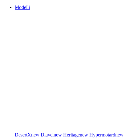
Modelli
DesertX
new
Diavel
new
Heritage
new
Hypermotard
new