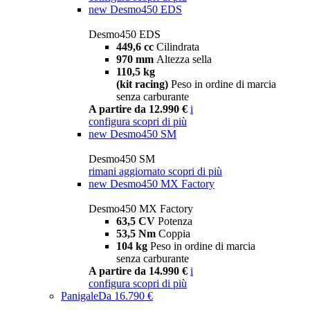
new
Desmo450 EDS
Desmo450 EDS
449,6 cc
Cilindrata
970 mm
Altezza sella
110,5 kg
(kit racing)
Peso in ordine di marcia
senza carburante
A partire da 12.990 €
i
configura
scopri di più
new
Desmo450 SM
Desmo450 SM
rimani aggiornato
scopri di più
new
Desmo450 MX Factory
Desmo450 MX Factory
63,5 CV
Potenza
53,5 Nm
Coppia
104 kg
Peso in ordine di marcia
senza carburante
A partire da 14.990 €
i
configura
scopri di più
Panigale
Da 16.790 €