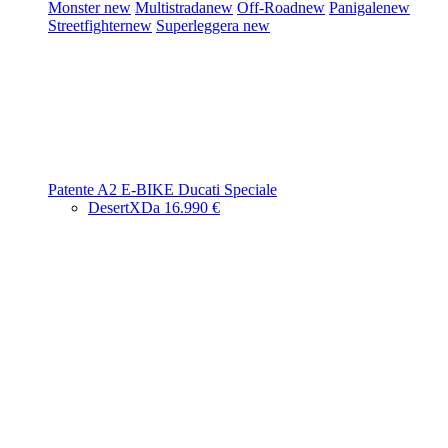
Monster
new
Multistrada
new
Off-Road
new
Panigale
new
Streetfighter
new
Superleggera
new
Patente A2
E-BIKE
Ducati Speciale
DesertX
Da 16.990 €