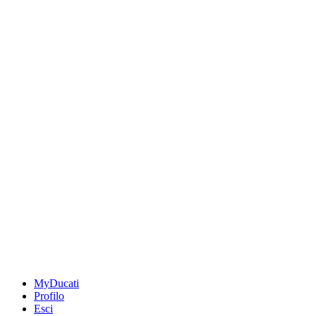
MyDucati
Profilo
Esci