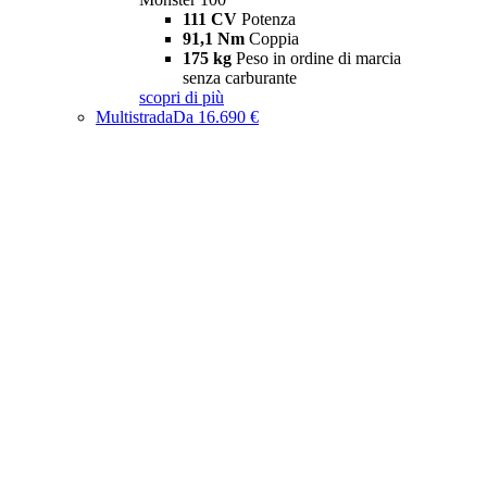
111 CV
Potenza
91,1 Nm
Coppia
175 kg
Peso in ordine di marcia
senza carburante
scopri di più
Multistrada
Da 16.690 €