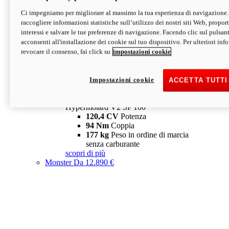
Ci impegniamo per migliorare al massimo la tua esperienza di navigazione.
Hypermotard V2 SP
raccogliere informazioni statistiche sull’utilizzo dei nostri siti Web, proporti
120,4 CV
Potenza
interessi e salvare le tue preferenze di navigazione. Facendo clic sul pulsant
94 Nm
Coppia
acconsenti all'installazione dei cookie sul tuo dispositivo. Per ulteriori in
177 kg
Peso in ordine di marcia
revocare il consenso, fai click su
impostazioni cookie
senza carburante
A partire da 19.890 €
Depotenziata 35 kW: 18.890 €
i
configura
scopri di più
Impostazioni cookie
ACCETTA TUTTI
new
V2 SP 100
Hypermotard V2 SP 100
120,4 CV
Potenza
94 Nm
Coppia
177 kg
Peso in ordine di marcia
senza carburante
scopri di più
Monster
Da 12.890 €