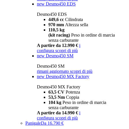
new
Desmo450 EDS
Desmo450 EDS
449,6 cc
Cilindrata
970 mm
Altezza sella
110,5 kg
(kit racing)
Peso in ordine di marcia
senza carburante
A partire da 12.990 €
i
configura
scopri di più
new
Desmo450 SM
Desmo450 SM
rimani aggiornato
scopri di più
new
Desmo450 MX Factory
Desmo450 MX Factory
63,5 CV
Potenza
53,5 Nm
Coppia
104 kg
Peso in ordine di marcia
senza carburante
A partire da 14.990 €
i
configura
scopri di più
Panigale
Da 16.790 €