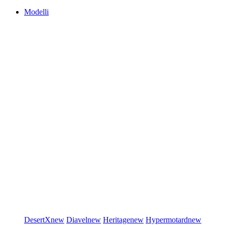
Modelli
DesertX
new
Diavel
new
Heritage
new
Hypermotard
new