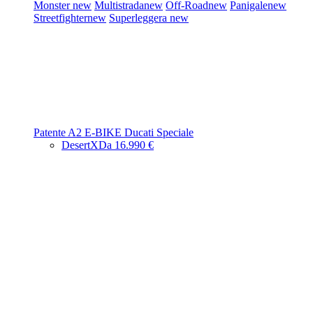
Monster
new
Multistrada
new
Off-Road
new
Panigale
new
Streetfighter
new
Superleggera
new
Patente A2
E-BIKE
Ducati Speciale
DesertX
Da 16.990 €