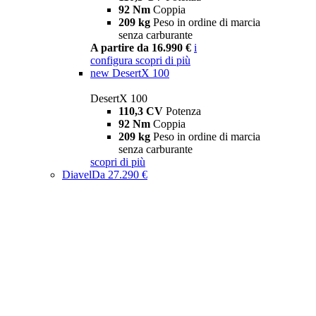
92 Nm
Coppia
209 kg
Peso in ordine di marcia
senza carburante
A partire da 16.990 €
i
configura
scopri di più
new
DesertX 100
DesertX 100
110,3 CV
Potenza
92 Nm
Coppia
209 kg
Peso in ordine di marcia
senza carburante
scopri di più
Diavel
Da 27.290 €