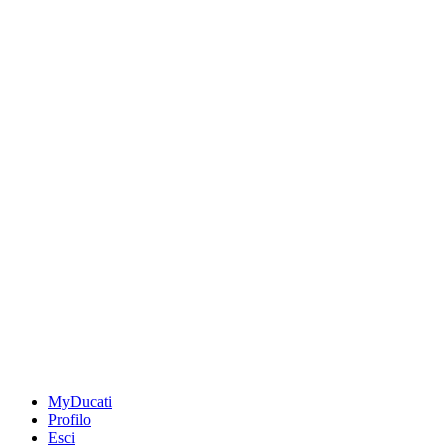
MyDucati
Profilo
Esci