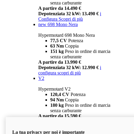
senza carburante
A partire da 14.490 €
Depotenziata 32 kW: 13.490 €
i
Configura
Scopri di più
new
698 Mono Nera
Hypermotard 698 Mono Nera
77,5 CV
Potenza
63 Nm
Coppia
151 kg
Peso in ordine di marcia
senza carburante
A partire da 13.990 €
Depotenziata 32 kW: 12.990 €
i
configura
scopri di più
V2
Hypermotard V2
120,4 CV
Potenza
94 Nm
Coppia
180 kg
Peso in ordine di marcia
senza carburante
A partire da 15.590 €
Depotenziata 35 kW: 14.590 €
i
configura
scopri di più
La tua privacy per noi è importante
V2 SP