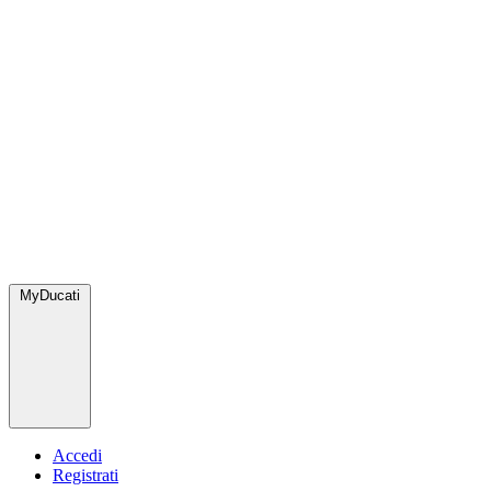
MyDucati
Accedi
Registrati