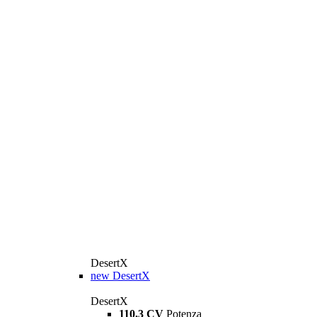
DesertX
new
DesertX
DesertX
110,3 CV
Potenza