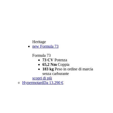
Heritage
new
Formula 73
Formula 73
73 CV
Potenza
65,2 Nm
Coppia
183 kg
Peso in ordine di marcia
senza carburante
scopri di più
Hypermotard
Da 13.290 €