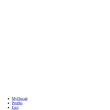
MyDucati
Profilo
Esci