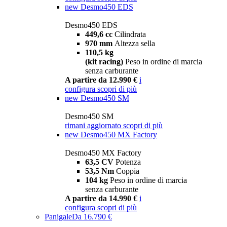
new
Desmo450 EDS
Desmo450 EDS
449,6 cc
Cilindrata
970 mm
Altezza sella
110,5 kg
(kit racing)
Peso in ordine di marcia
senza carburante
A partire da 12.990 €
i
configura
scopri di più
new
Desmo450 SM
Desmo450 SM
rimani aggiornato
scopri di più
new
Desmo450 MX Factory
Desmo450 MX Factory
63,5 CV
Potenza
53,5 Nm
Coppia
104 kg
Peso in ordine di marcia
senza carburante
A partire da 14.990 €
i
configura
scopri di più
Panigale
Da 16.790 €