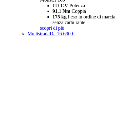
111 CV
Potenza
91,1 Nm
Coppia
175 kg
Peso in ordine di marcia
senza carburante
scopri di più
Multistrada
Da 16.690 €