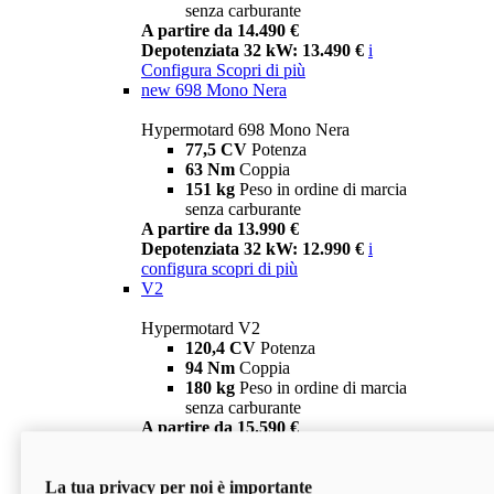
senza carburante
A partire da 14.490 €
Depotenziata 32 kW: 13.490 €
i
Configura
Scopri di più
new
698 Mono Nera
Hypermotard 698 Mono Nera
77,5 CV
Potenza
63 Nm
Coppia
151 kg
Peso in ordine di marcia
senza carburante
A partire da 13.990 €
Depotenziata 32 kW: 12.990 €
i
configura
scopri di più
V2
Hypermotard V2
120,4 CV
Potenza
94 Nm
Coppia
180 kg
Peso in ordine di marcia
senza carburante
A partire da 15.590 €
Depotenziata 35 kW: 14.590 €
i
configura
scopri di più
La tua privacy per noi è importante
V2 SP