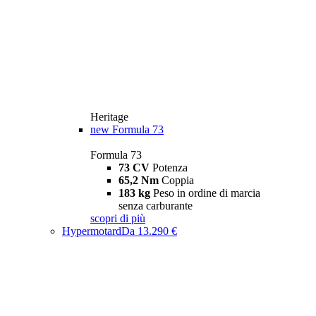
Heritage
new
Formula 73
Formula 73
73 CV
Potenza
65,2 Nm
Coppia
183 kg
Peso in ordine di marcia
senza carburante
scopri di più
Hypermotard
Da 13.290 €