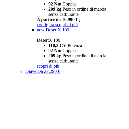
92 Nm
Coppia
209 kg
Peso in ordine di marcia
senza carburante
A partire da 16.990 €
i
configura
scopri di più
new
DesertX 100
DesertX 100
110,3 CV
Potenza
92 Nm
Coppia
209 kg
Peso in ordine di marcia
senza carburante
scopri di più
Diavel
Da 27.290 €