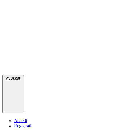
MyDucati
Accedi
Registrati