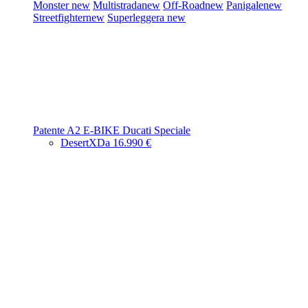
Monster
new
Multistrada
new
Off-Road
new
Panigale
new
Streetfighter
new
Superleggera
new
Patente A2
E-BIKE
Ducati Speciale
DesertX
Da 16.990 €