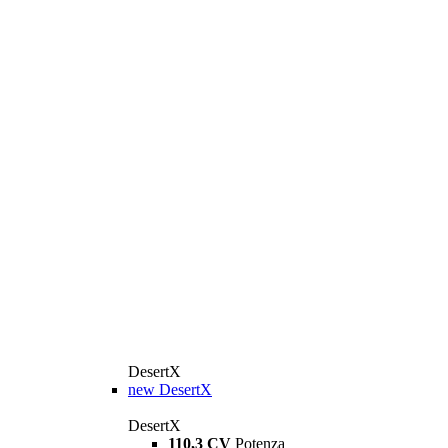
DesertX
new
DesertX
DesertX
110,3 CV
Potenza