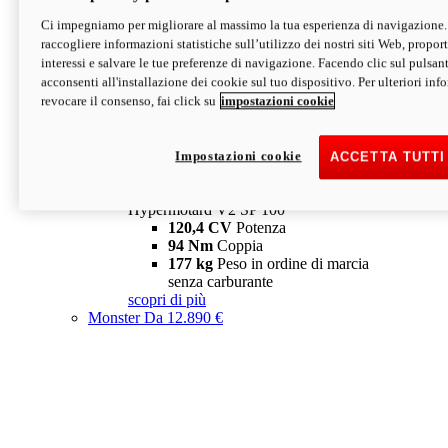
Ci impegniamo per migliorare al massimo la tua esperienza di navigazione.
Hypermotard V2 SP
raccogliere informazioni statistiche sull’utilizzo dei nostri siti Web, proporti
120,4 CV
Potenza
interessi e salvare le tue preferenze di navigazione. Facendo clic sul pulsant
94 Nm
Coppia
acconsenti all'installazione dei cookie sul tuo dispositivo. Per ulteriori in
177 kg
Peso in ordine di marcia
revocare il consenso, fai click su
impostazioni cookie
senza carburante
A partire da 19.890 €
Depotenziata 35 kW: 18.890 €
i
configura
scopri di più
Impostazioni cookie
ACCETTA TUTTI
new
V2 SP 100
Hypermotard V2 SP 100
120,4 CV
Potenza
94 Nm
Coppia
177 kg
Peso in ordine di marcia
senza carburante
scopri di più
Monster
Da 12.890 €