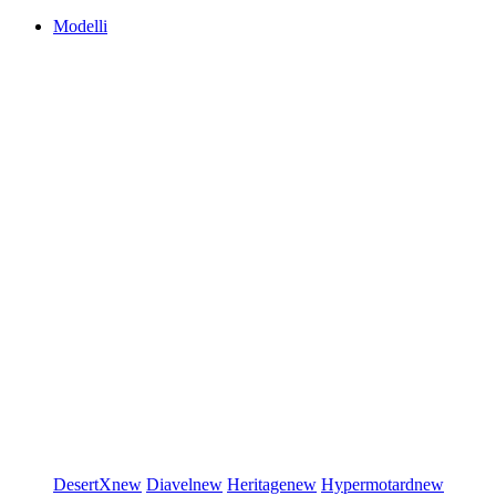
Modelli
DesertX
new
Diavel
new
Heritage
new
Hypermotard
new