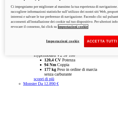
Ci impegniamo per migliorare al massimo la tua esperienza di navigazione.
Hypermotard V2 SP
raccogliere informazioni statistiche sull’utilizzo dei nostri siti Web, proporti
120,4 CV
Potenza
interessi e salvare le tue preferenze di navigazione. Facendo clic sul pulsant
94 Nm
Coppia
acconsenti all'installazione dei cookie sul tuo dispositivo. Per ulteriori in
177 kg
Peso in ordine di marcia
revocare il consenso, fai click su
impostazioni cookie
senza carburante
A partire da 19.890 €
Depotenziata 35 kW: 18.890 €
i
configura
scopri di più
Impostazioni cookie
ACCETTA TUTTI
new
V2 SP 100
Hypermotard V2 SP 100
120,4 CV
Potenza
94 Nm
Coppia
177 kg
Peso in ordine di marcia
senza carburante
scopri di più
Monster
Da 12.890 €