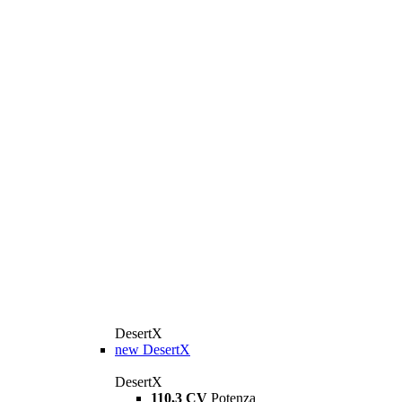
DesertX
new
DesertX
DesertX
110,3 CV
Potenza