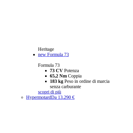
Heritage
new
Formula 73
Formula 73
73 CV
Potenza
65,2 Nm
Coppia
183 kg
Peso in ordine di marcia
senza carburante
scopri di più
Hypermotard
Da 13.290 €