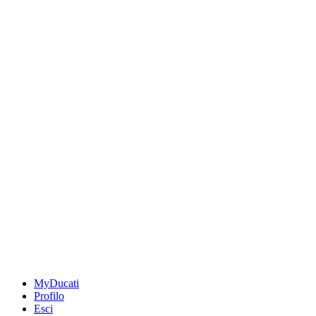
MyDucati
Profilo
Esci