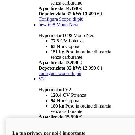
senza carburante
A partire da 14.490 €
Depotenziata 32 kW: 13.490 €
i
Configura
Scopri di più
new
698 Mono Nera
Hypermotard 698 Mono Nera
77,5 CV
Potenza
63 Nm
Coppia
151 kg
Peso in ordine di marcia
senza carburante
A partire da 13.990 €
Depotenziata 32 kW: 12.990 €
i
configura
scopri di più
V2
Hypermotard V2
120,4 CV
Potenza
94 Nm
Coppia
180 kg
Peso in ordine di marcia
senza carburante
A partire da 15.590 €
Depotenziata 35 kW: 14.590 €
i
configura
scopri di più
La tua privacy per noi è importante
V2 SP