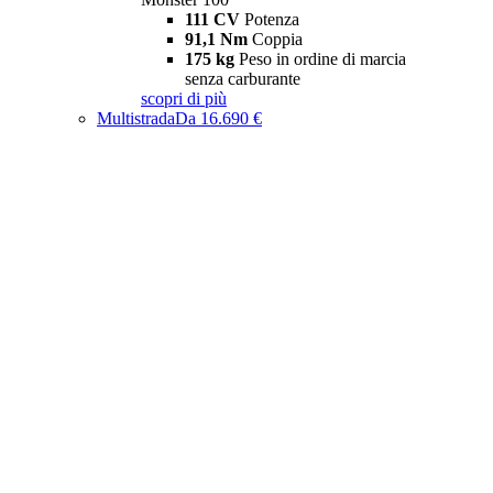
111 CV
Potenza
91,1 Nm
Coppia
175 kg
Peso in ordine di marcia
senza carburante
scopri di più
Multistrada
Da 16.690 €