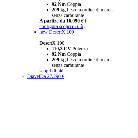
92 Nm
Coppia
209 kg
Peso in ordine di marcia
senza carburante
A partire da 16.990 €
i
configura
scopri di più
new
DesertX 100
DesertX 100
110,3 CV
Potenza
92 Nm
Coppia
209 kg
Peso in ordine di marcia
senza carburante
scopri di più
Diavel
Da 27.290 €