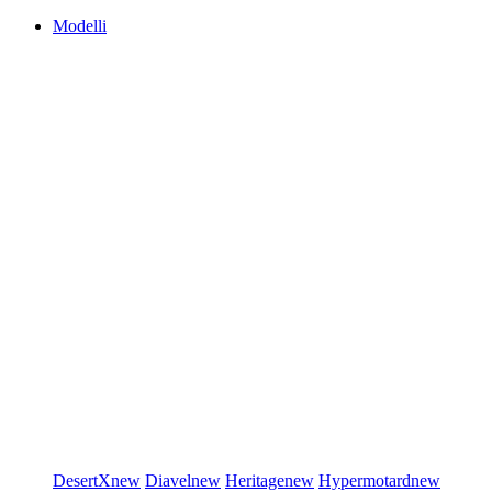
Modelli
DesertX
new
Diavel
new
Heritage
new
Hypermotard
new