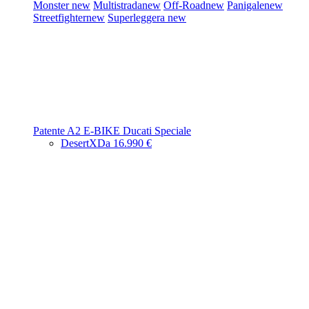
Monster
new
Multistrada
new
Off-Road
new
Panigale
new
Streetfighter
new
Superleggera
new
Patente A2
E-BIKE
Ducati Speciale
DesertX
Da 16.990 €