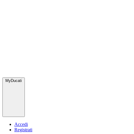
MyDucati
Accedi
Registrati