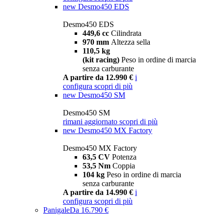
new
Desmo450 EDS
Desmo450 EDS
449,6 cc
Cilindrata
970 mm
Altezza sella
110,5 kg
(kit racing)
Peso in ordine di marcia
senza carburante
A partire da 12.990 €
i
configura
scopri di più
new
Desmo450 SM
Desmo450 SM
rimani aggiornato
scopri di più
new
Desmo450 MX Factory
Desmo450 MX Factory
63,5 CV
Potenza
53,5 Nm
Coppia
104 kg
Peso in ordine di marcia
senza carburante
A partire da 14.990 €
i
configura
scopri di più
Panigale
Da 16.790 €