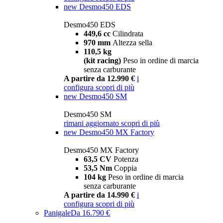
new
Desmo450 EDS
Desmo450 EDS
449,6 cc
Cilindrata
970 mm
Altezza sella
110,5 kg
(kit racing)
Peso in ordine di marcia
senza carburante
A partire da 12.990 €
i
configura
scopri di più
new
Desmo450 SM
Desmo450 SM
rimani aggiornato
scopri di più
new
Desmo450 MX Factory
Desmo450 MX Factory
63,5 CV
Potenza
53,5 Nm
Coppia
104 kg
Peso in ordine di marcia
senza carburante
A partire da 14.990 €
i
configura
scopri di più
Panigale
Da 16.790 €