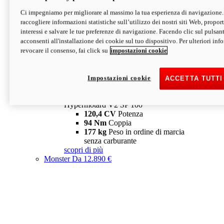
Ci impegniamo per migliorare al massimo la tua esperienza di navigazione.
Hypermotard V2 SP
raccogliere informazioni statistiche sull’utilizzo dei nostri siti Web, proporti
120,4 CV
Potenza
interessi e salvare le tue preferenze di navigazione. Facendo clic sul pulsant
94 Nm
Coppia
acconsenti all'installazione dei cookie sul tuo dispositivo. Per ulteriori in
177 kg
Peso in ordine di marcia
revocare il consenso, fai click su
impostazioni cookie
senza carburante
A partire da 19.890 €
Depotenziata 35 kW: 18.890 €
i
configura
scopri di più
Impostazioni cookie
ACCETTA TUTTI
new
V2 SP 100
Hypermotard V2 SP 100
120,4 CV
Potenza
94 Nm
Coppia
177 kg
Peso in ordine di marcia
senza carburante
scopri di più
Monster
Da 12.890 €