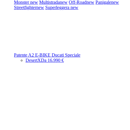
Monster
new
Multistrada
new
Off-Road
new
Panigale
new
Streetfighter
new
Superleggera
new
Patente A2
E-BIKE
Ducati Speciale
DesertX
Da 16.990 €