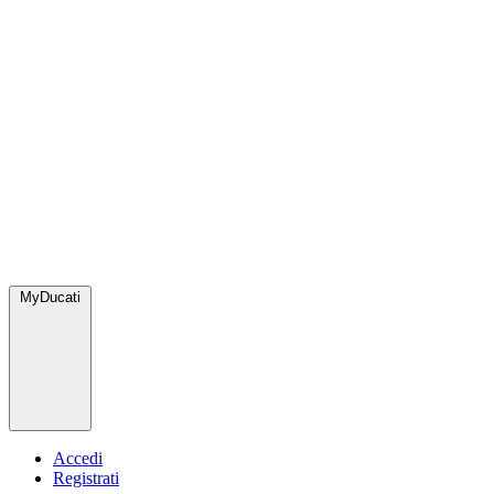
MyDucati
Accedi
Registrati