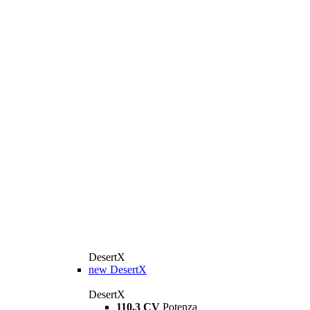
DesertX
new
DesertX
DesertX
110,3 CV
Potenza