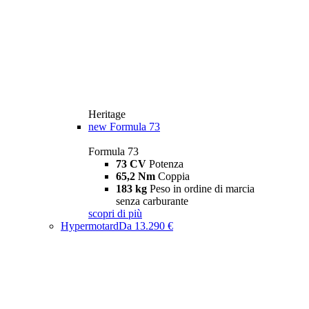
Heritage
new
Formula 73
Formula 73
73 CV
Potenza
65,2 Nm
Coppia
183 kg
Peso in ordine di marcia
senza carburante
scopri di più
Hypermotard
Da 13.290 €