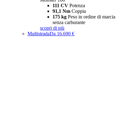
111 CV
Potenza
91,1 Nm
Coppia
175 kg
Peso in ordine di marcia
senza carburante
scopri di più
Multistrada
Da 16.690 €