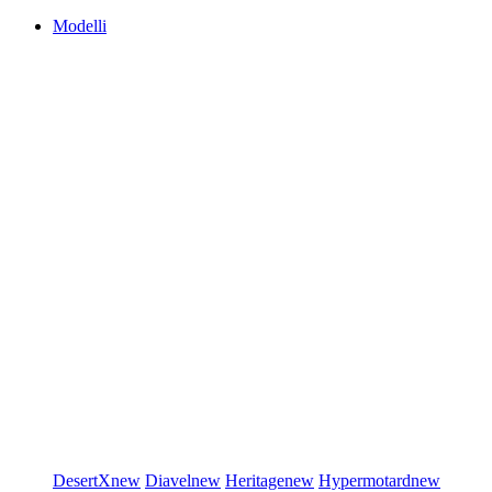
Modelli
DesertX
new
Diavel
new
Heritage
new
Hypermotard
new