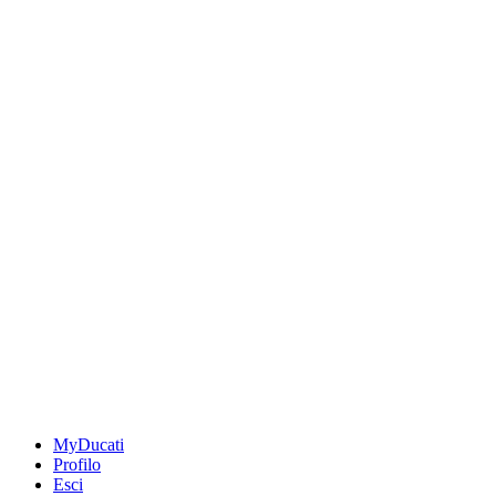
MyDucati
Profilo
Esci