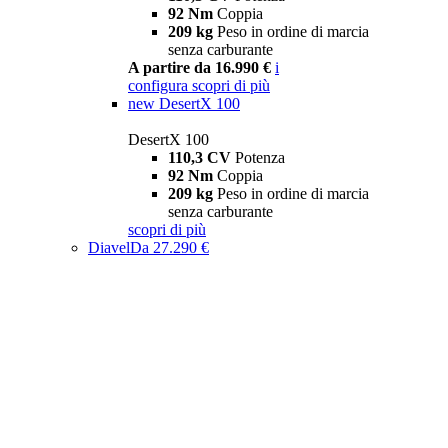
92 Nm
Coppia
209 kg
Peso in ordine di marcia
senza carburante
A partire da 16.990 €
i
configura
scopri di più
new
DesertX 100
DesertX 100
110,3 CV
Potenza
92 Nm
Coppia
209 kg
Peso in ordine di marcia
senza carburante
scopri di più
Diavel
Da 27.290 €