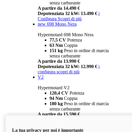
senza carburante
A partire da 14.490 €
Depotenziata 32 kW: 13.490 €
i
Configura
Scopri di più
new
698 Mono Nera
Hypermotard 698 Mono Nera
77,5 CV
Potenza
63 Nm
Coppia
151 kg
Peso in ordine di marcia
senza carburante
A partire da 13.990 €
Depotenziata 32 kW: 12.990 €
i
configura
scopri di più
V2
Hypermotard V2
120,4 CV
Potenza
94 Nm
Coppia
180 kg
Peso in ordine di marcia
senza carburante
A partire da 15.590 €
Depotenziata 35 kW: 14.590 €
i
configura
scopri di più
La tua privacy per noi è importante
V2 SP