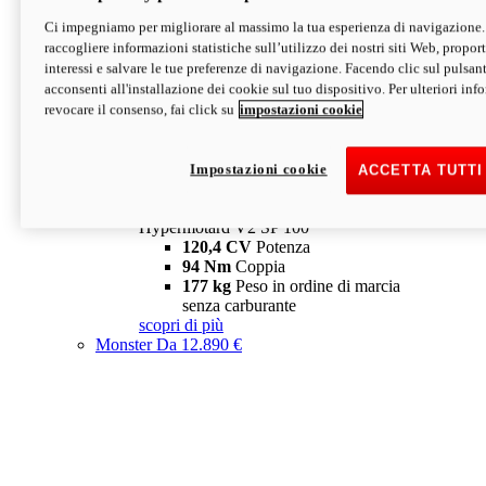
Ci impegniamo per migliorare al massimo la tua esperienza di navigazione.
Hypermotard V2 SP
raccogliere informazioni statistiche sull’utilizzo dei nostri siti Web, proporti
120,4 CV
Potenza
interessi e salvare le tue preferenze di navigazione. Facendo clic sul pulsant
94 Nm
Coppia
acconsenti all'installazione dei cookie sul tuo dispositivo. Per ulteriori in
177 kg
Peso in ordine di marcia
revocare il consenso, fai click su
impostazioni cookie
senza carburante
A partire da 19.890 €
Depotenziata 35 kW: 18.890 €
i
configura
scopri di più
Impostazioni cookie
ACCETTA TUTTI
new
V2 SP 100
Hypermotard V2 SP 100
120,4 CV
Potenza
94 Nm
Coppia
177 kg
Peso in ordine di marcia
senza carburante
scopri di più
Monster
Da 12.890 €