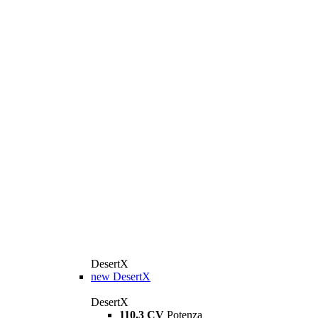
DesertX
new
DesertX
DesertX
110,3 CV
Potenza