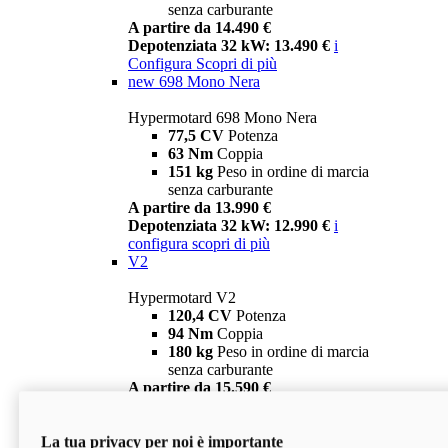
senza carburante
A partire da 14.490 €
Depotenziata 32 kW: 13.490 €
i
Configura
Scopri di più
new
698 Mono Nera
Hypermotard 698 Mono Nera
77,5 CV
Potenza
63 Nm
Coppia
151 kg
Peso in ordine di marcia
senza carburante
A partire da 13.990 €
Depotenziata 32 kW: 12.990 €
i
configura
scopri di più
V2
Hypermotard V2
120,4 CV
Potenza
94 Nm
Coppia
180 kg
Peso in ordine di marcia
senza carburante
A partire da 15.590 €
Depotenziata 35 kW: 14.590 €
i
configura
scopri di più
La tua privacy per noi è importante
V2 SP