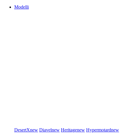
Modelli
DesertX
new
Diavel
new
Heritage
new
Hypermotard
new