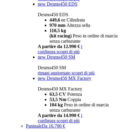
new
Desmo450 EDS
Desmo450 EDS
449,6 cc
Cilindrata
970 mm
Altezza sella
110,5 kg
(kit racing)
Peso in ordine di marcia
senza carburante
A partire da 12.990 €
i
configura
scopri di più
new
Desmo450 SM
Desmo450 SM
rimani aggiornato
scopri di più
new
Desmo450 MX Factory
Desmo450 MX Factory
63,5 CV
Potenza
53,5 Nm
Coppia
104 kg
Peso in ordine di marcia
senza carburante
A partire da 14.990 €
i
configura
scopri di più
Panigale
Da 16.790 €