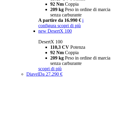
92 Nm
Coppia
209 kg
Peso in ordine di marcia
senza carburante
A partire da 16.990 €
i
configura
scopri di più
new
DesertX 100
DesertX 100
110,3 CV
Potenza
92 Nm
Coppia
209 kg
Peso in ordine di marcia
senza carburante
scopri di più
Diavel
Da 27.290 €