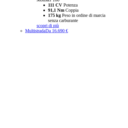
111 CV
Potenza
91,1 Nm
Coppia
175 kg
Peso in ordine di marcia
senza carburante
scopri di più
Multistrada
Da 16.690 €