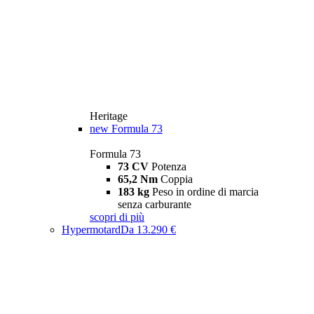
Heritage
new
Formula 73
Formula 73
73 CV
Potenza
65,2 Nm
Coppia
183 kg
Peso in ordine di marcia
senza carburante
scopri di più
Hypermotard
Da 13.290 €