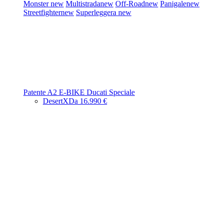
Monster
new
Multistrada
new
Off-Road
new
Panigale
new
Streetfighter
new
Superleggera
new
Patente A2
E-BIKE
Ducati Speciale
DesertX
Da 16.990 €