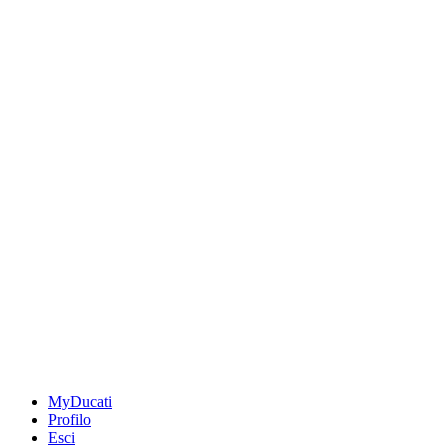
MyDucati
Profilo
Esci