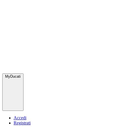
MyDucati
Accedi
Registrati