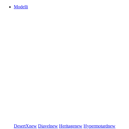
Modelli
DesertX
new
Diavel
new
Heritage
new
Hypermotard
new