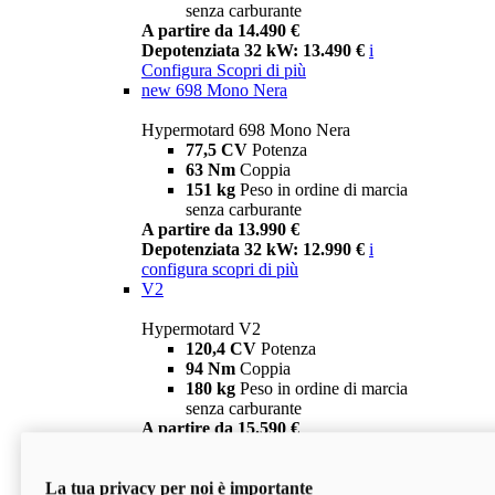
senza carburante
A partire da 14.490 €
Depotenziata 32 kW: 13.490 €
i
Configura
Scopri di più
new
698 Mono Nera
Hypermotard 698 Mono Nera
77,5 CV
Potenza
63 Nm
Coppia
151 kg
Peso in ordine di marcia
senza carburante
A partire da 13.990 €
Depotenziata 32 kW: 12.990 €
i
configura
scopri di più
V2
Hypermotard V2
120,4 CV
Potenza
94 Nm
Coppia
180 kg
Peso in ordine di marcia
senza carburante
A partire da 15.590 €
Depotenziata 35 kW: 14.590 €
i
configura
scopri di più
La tua privacy per noi è importante
V2 SP