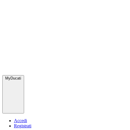
MyDucati
Accedi
Registrati