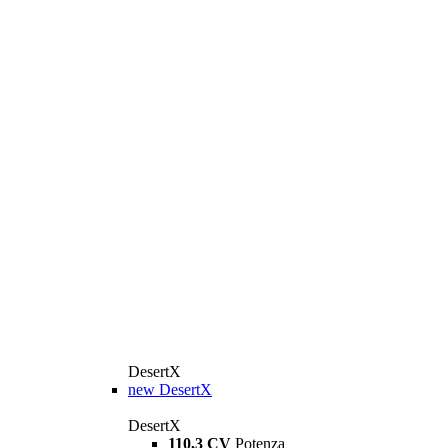
DesertX
new
DesertX
DesertX
110,3 CV
Potenza