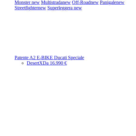
Monster
new
Multistrada
new
Off-Road
new
Panigale
new
Streetfighter
new
Superleggera
new
Patente A2
E-BIKE
Ducati Speciale
DesertX
Da 16.990 €