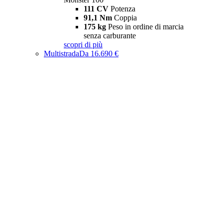
111 CV
Potenza
91,1 Nm
Coppia
175 kg
Peso in ordine di marcia
senza carburante
scopri di più
Multistrada
Da 16.690 €