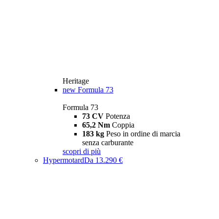
Heritage
new
Formula 73
Formula 73
73 CV
Potenza
65,2 Nm
Coppia
183 kg
Peso in ordine di marcia
senza carburante
scopri di più
Hypermotard
Da 13.290 €