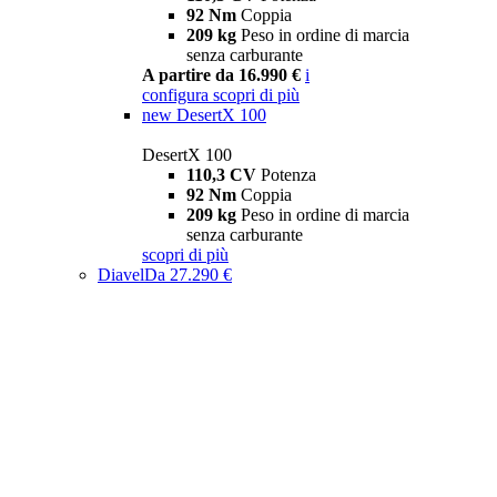
92 Nm
Coppia
209 kg
Peso in ordine di marcia
senza carburante
A partire da 16.990 €
i
configura
scopri di più
new
DesertX 100
DesertX 100
110,3 CV
Potenza
92 Nm
Coppia
209 kg
Peso in ordine di marcia
senza carburante
scopri di più
Diavel
Da 27.290 €