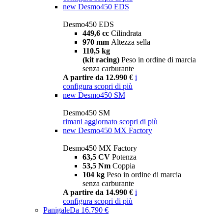
new
Desmo450 EDS
Desmo450 EDS
449,6 cc
Cilindrata
970 mm
Altezza sella
110,5 kg
(kit racing)
Peso in ordine di marcia
senza carburante
A partire da 12.990 €
i
configura
scopri di più
new
Desmo450 SM
Desmo450 SM
rimani aggiornato
scopri di più
new
Desmo450 MX Factory
Desmo450 MX Factory
63,5 CV
Potenza
53,5 Nm
Coppia
104 kg
Peso in ordine di marcia
senza carburante
A partire da 14.990 €
i
configura
scopri di più
Panigale
Da 16.790 €