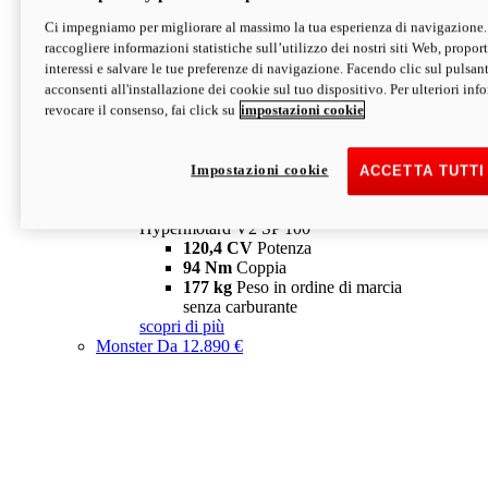
Ci impegniamo per migliorare al massimo la tua esperienza di navigazione.
Hypermotard V2 SP
raccogliere informazioni statistiche sull’utilizzo dei nostri siti Web, proporti
120,4 CV
Potenza
interessi e salvare le tue preferenze di navigazione. Facendo clic sul pulsant
94 Nm
Coppia
acconsenti all'installazione dei cookie sul tuo dispositivo. Per ulteriori in
177 kg
Peso in ordine di marcia
revocare il consenso, fai click su
impostazioni cookie
senza carburante
A partire da 19.890 €
Depotenziata 35 kW: 18.890 €
i
configura
scopri di più
Impostazioni cookie
ACCETTA TUTTI
new
V2 SP 100
Hypermotard V2 SP 100
120,4 CV
Potenza
94 Nm
Coppia
177 kg
Peso in ordine di marcia
senza carburante
scopri di più
Monster
Da 12.890 €