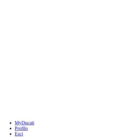
MyDucati
Profilo
Esci