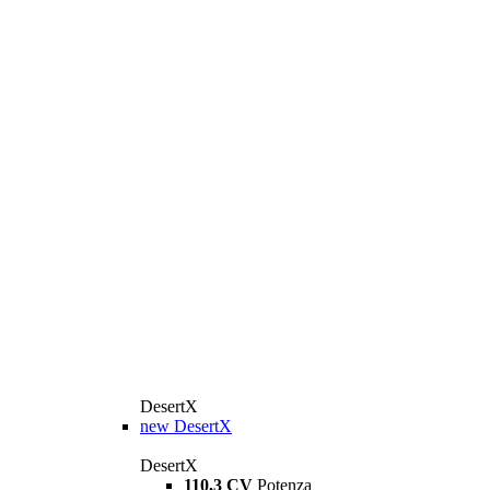
DesertX
new
DesertX
DesertX
110,3 CV
Potenza