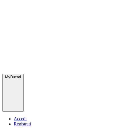
MyDucati
Accedi
Registrati