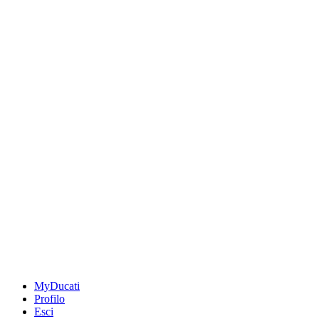
MyDucati
Profilo
Esci