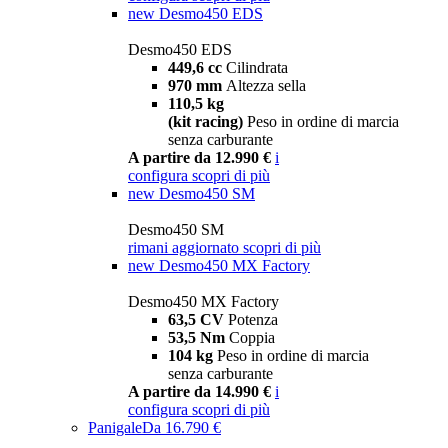
new
Desmo450 EDS
Desmo450 EDS
449,6 cc
Cilindrata
970 mm
Altezza sella
110,5 kg
(kit racing)
Peso in ordine di marcia
senza carburante
A partire da 12.990 €
i
configura
scopri di più
new
Desmo450 SM
Desmo450 SM
rimani aggiornato
scopri di più
new
Desmo450 MX Factory
Desmo450 MX Factory
63,5 CV
Potenza
53,5 Nm
Coppia
104 kg
Peso in ordine di marcia
senza carburante
A partire da 14.990 €
i
configura
scopri di più
Panigale
Da 16.790 €