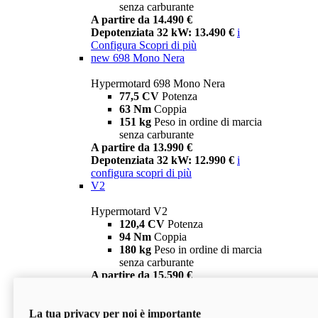
senza carburante
A partire da 14.490 €
Depotenziata 32 kW: 13.490 €
i
Configura
Scopri di più
new
698 Mono Nera
Hypermotard 698 Mono Nera
77,5 CV
Potenza
63 Nm
Coppia
151 kg
Peso in ordine di marcia
senza carburante
A partire da 13.990 €
Depotenziata 32 kW: 12.990 €
i
configura
scopri di più
V2
Hypermotard V2
120,4 CV
Potenza
94 Nm
Coppia
180 kg
Peso in ordine di marcia
senza carburante
A partire da 15.590 €
Depotenziata 35 kW: 14.590 €
i
configura
scopri di più
La tua privacy per noi è importante
V2 SP