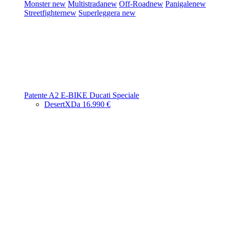
Monster
new
Multistrada
new
Off-Road
new
Panigale
new
Streetfighter
new
Superleggera
new
Patente A2
E-BIKE
Ducati Speciale
DesertX
Da 16.990 €