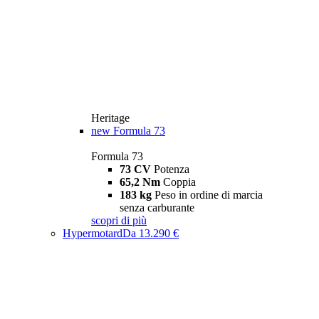
Heritage
new
Formula 73
Formula 73
73 CV
Potenza
65,2 Nm
Coppia
183 kg
Peso in ordine di marcia
senza carburante
scopri di più
Hypermotard
Da 13.290 €