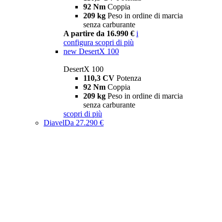
92 Nm
Coppia
209 kg
Peso in ordine di marcia
senza carburante
A partire da 16.990 €
i
configura
scopri di più
new
DesertX 100
DesertX 100
110,3 CV
Potenza
92 Nm
Coppia
209 kg
Peso in ordine di marcia
senza carburante
scopri di più
Diavel
Da 27.290 €