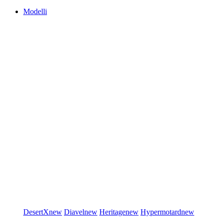
Modelli
DesertX
new
Diavel
new
Heritage
new
Hypermotard
new