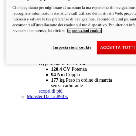
Ci impegniamo per migliorare al massimo la tua esperienza di navigazione.
Hypermotard V2 SP
raccogliere informazioni statistiche sull’utilizzo dei nostri siti Web, proporti
120,4 CV
Potenza
interessi e salvare le tue preferenze di navigazione. Facendo clic sul pulsant
94 Nm
Coppia
acconsenti all'installazione dei cookie sul tuo dispositivo. Per ulteriori in
177 kg
Peso in ordine di marcia
revocare il consenso, fai click su
impostazioni cookie
senza carburante
A partire da 19.890 €
Depotenziata 35 kW: 18.890 €
i
configura
scopri di più
Impostazioni cookie
ACCETTA TUTTI
new
V2 SP 100
Hypermotard V2 SP 100
120,4 CV
Potenza
94 Nm
Coppia
177 kg
Peso in ordine di marcia
senza carburante
scopri di più
Monster
Da 12.890 €