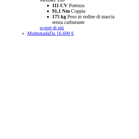
111 CV
Potenza
91,1 Nm
Coppia
175 kg
Peso in ordine di marcia
senza carburante
scopri di più
Multistrada
Da 16.690 €