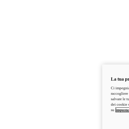
La tua pr
Ci impegnia
raccogliere 
salvare le t
dei cookie s
su
imposta