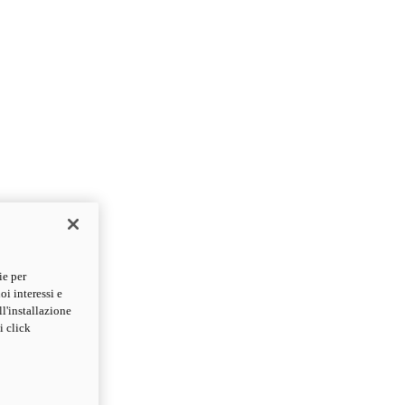
ie per
oi interessi e
ll'installazione
i click