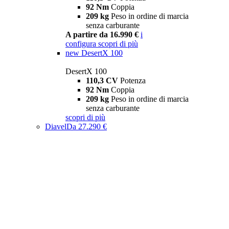
92 Nm
Coppia
209 kg
Peso in ordine di marcia
senza carburante
A partire da 16.990 €
i
configura
scopri di più
new
DesertX 100
DesertX 100
110,3 CV
Potenza
92 Nm
Coppia
209 kg
Peso in ordine di marcia
senza carburante
scopri di più
Diavel
Da 27.290 €