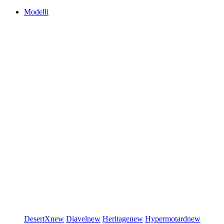
Modelli
DesertX
new
Diavel
new
Heritage
new
Hypermotard
new