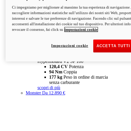
Ci impegniamo per migliorare al massimo la tua esperienza di navigazione.
Hypermotard V2 SP
raccogliere informazioni statistiche sull’utilizzo dei nostri siti Web, proporti
120,4 CV
Potenza
interessi e salvare le tue preferenze di navigazione. Facendo clic sul pulsant
94 Nm
Coppia
acconsenti all'installazione dei cookie sul tuo dispositivo. Per ulteriori in
177 kg
Peso in ordine di marcia
revocare il consenso, fai click su
impostazioni cookie
senza carburante
A partire da 19.890 €
Depotenziata 35 kW: 18.890 €
i
configura
scopri di più
Impostazioni cookie
ACCETTA TUTTI
new
V2 SP 100
Hypermotard V2 SP 100
120,4 CV
Potenza
94 Nm
Coppia
177 kg
Peso in ordine di marcia
senza carburante
scopri di più
Monster
Da 12.890 €