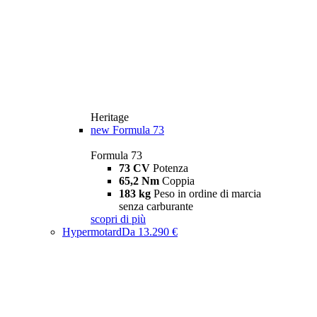
Heritage
new
Formula 73
Formula 73
73 CV
Potenza
65,2 Nm
Coppia
183 kg
Peso in ordine di marcia
senza carburante
scopri di più
Hypermotard
Da 13.290 €