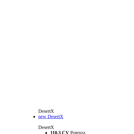
DesertX
new
DesertX
DesertX
110,3 CV
Potenza