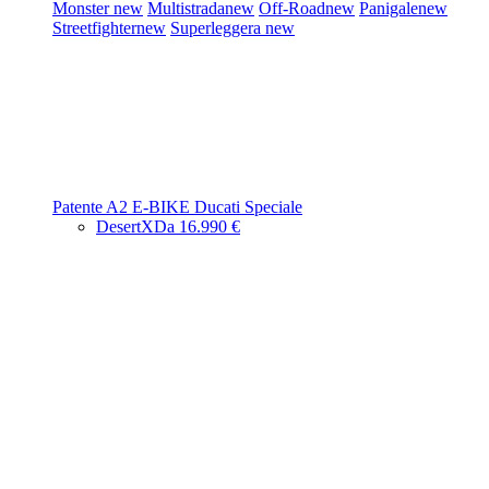
Monster
new
Multistrada
new
Off-Road
new
Panigale
new
Streetfighter
new
Superleggera
new
Patente A2
E-BIKE
Ducati Speciale
DesertX
Da 16.990 €