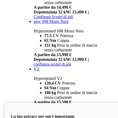
senza carburante
A partire da 14.490 €
Depotenziata 32 kW: 13.490 €
i
Configura
Scopri di più
new
698 Mono Nera
Hypermotard 698 Mono Nera
77,5 CV
Potenza
63 Nm
Coppia
151 kg
Peso in ordine di marcia
senza carburante
A partire da 13.990 €
Depotenziata 32 kW: 12.990 €
i
configura
scopri di più
V2
Hypermotard V2
120,4 CV
Potenza
94 Nm
Coppia
180 kg
Peso in ordine di marcia
senza carburante
A partire da 15.590 €
Depotenziata 35 kW: 14.590 €
i
configura
scopri di più
La tua privacy per noi è importante
V2 SP