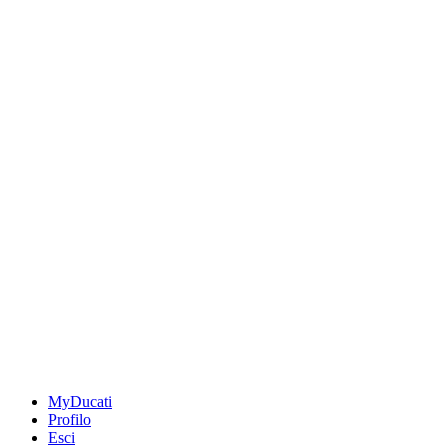
MyDucati
Profilo
Esci