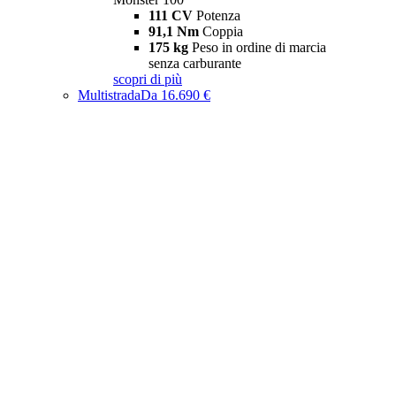
111 CV
Potenza
91,1 Nm
Coppia
175 kg
Peso in ordine di marcia
senza carburante
scopri di più
Multistrada
Da 16.690 €