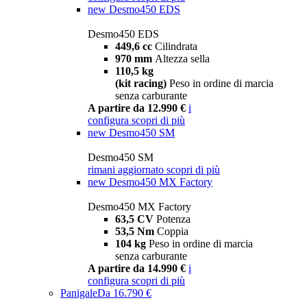
new
Desmo450 EDS
Desmo450 EDS
449,6 cc
Cilindrata
970 mm
Altezza sella
110,5 kg
(kit racing)
Peso in ordine di marcia
senza carburante
A partire da 12.990 €
i
configura
scopri di più
new
Desmo450 SM
Desmo450 SM
rimani aggiornato
scopri di più
new
Desmo450 MX Factory
Desmo450 MX Factory
63,5 CV
Potenza
53,5 Nm
Coppia
104 kg
Peso in ordine di marcia
senza carburante
A partire da 14.990 €
i
configura
scopri di più
Panigale
Da 16.790 €