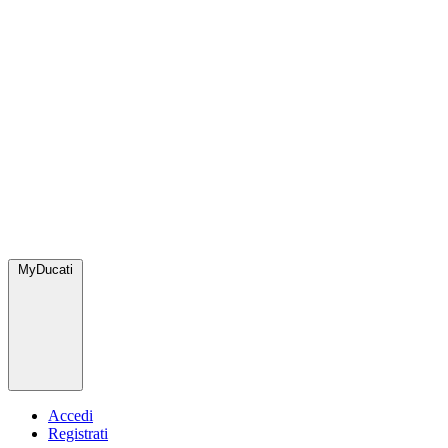
MyDucati
Accedi
Registrati