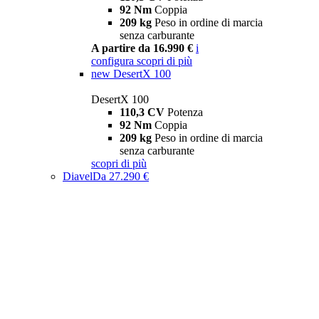
92 Nm
Coppia
209 kg
Peso in ordine di marcia
senza carburante
A partire da 16.990 €
i
configura
scopri di più
new
DesertX 100
DesertX 100
110,3 CV
Potenza
92 Nm
Coppia
209 kg
Peso in ordine di marcia
senza carburante
scopri di più
Diavel
Da 27.290 €