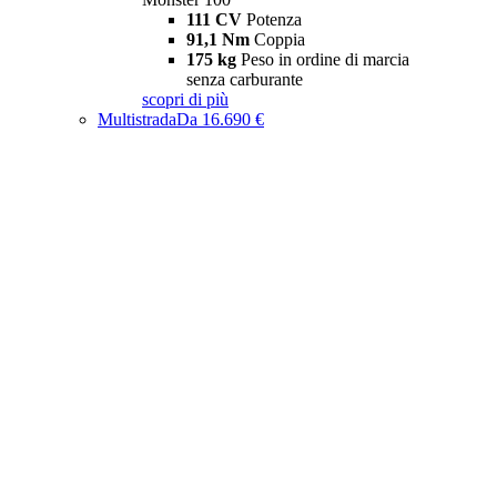
111 CV
Potenza
91,1 Nm
Coppia
175 kg
Peso in ordine di marcia
senza carburante
scopri di più
Multistrada
Da 16.690 €