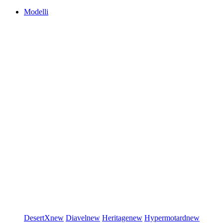
Modelli
DesertX
new
Diavel
new
Heritage
new
Hypermotard
new