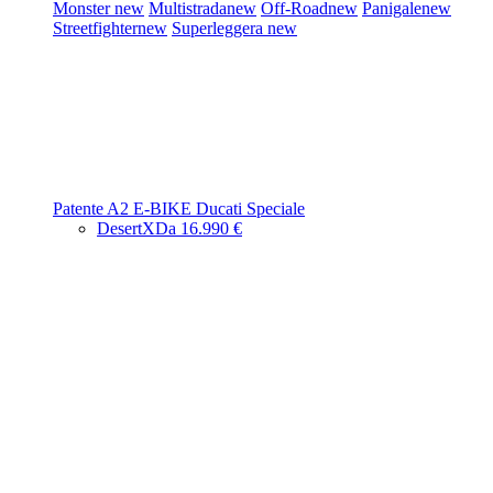
Monster
new
Multistrada
new
Off-Road
new
Panigale
new
Streetfighter
new
Superleggera
new
Patente A2
E-BIKE
Ducati Speciale
DesertX
Da 16.990 €