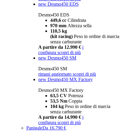
new
Desmo450 EDS
Desmo450 EDS
449,6 cc
Cilindrata
970 mm
Altezza sella
110,5 kg
(kit racing)
Peso in ordine di marcia
senza carburante
A partire da 12.990 €
i
configura
scopri di più
new
Desmo450 SM
Desmo450 SM
rimani aggiornato
scopri di più
new
Desmo450 MX Factory
Desmo450 MX Factory
63,5 CV
Potenza
53,5 Nm
Coppia
104 kg
Peso in ordine di marcia
senza carburante
A partire da 14.990 €
i
configura
scopri di più
Panigale
Da 16.790 €