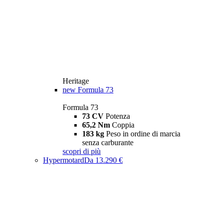
Heritage
new
Formula 73
Formula 73
73 CV
Potenza
65,2 Nm
Coppia
183 kg
Peso in ordine di marcia
senza carburante
scopri di più
Hypermotard
Da 13.290 €