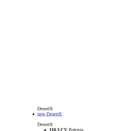
DesertX
new
DesertX
DesertX
110,3 CV
Potenza