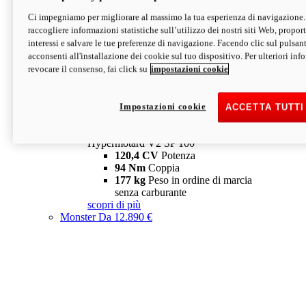
Ci impegniamo per migliorare al massimo la tua esperienza di navigazione.
Hypermotard V2 SP
raccogliere informazioni statistiche sull’utilizzo dei nostri siti Web, proporti
120,4 CV
Potenza
interessi e salvare le tue preferenze di navigazione. Facendo clic sul pulsant
94 Nm
Coppia
acconsenti all'installazione dei cookie sul tuo dispositivo. Per ulteriori in
177 kg
Peso in ordine di marcia
revocare il consenso, fai click su
impostazioni cookie
senza carburante
A partire da 19.890 €
Depotenziata 35 kW: 18.890 €
i
configura
scopri di più
Impostazioni cookie
ACCETTA TUTTI
new
V2 SP 100
Hypermotard V2 SP 100
120,4 CV
Potenza
94 Nm
Coppia
177 kg
Peso in ordine di marcia
senza carburante
scopri di più
Monster
Da 12.890 €