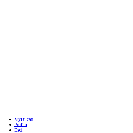
MyDucati
Profilo
Esci