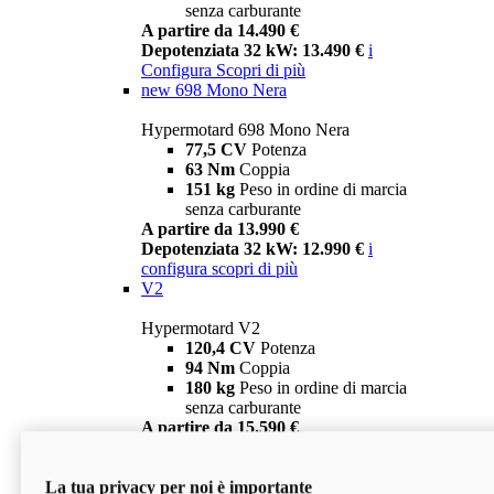
senza carburante
A partire da 14.490 €
Depotenziata 32 kW: 13.490 €
i
Configura
Scopri di più
new
698 Mono Nera
Hypermotard 698 Mono Nera
77,5 CV
Potenza
63 Nm
Coppia
151 kg
Peso in ordine di marcia
senza carburante
A partire da 13.990 €
Depotenziata 32 kW: 12.990 €
i
configura
scopri di più
V2
Hypermotard V2
120,4 CV
Potenza
94 Nm
Coppia
180 kg
Peso in ordine di marcia
senza carburante
A partire da 15.590 €
Depotenziata 35 kW: 14.590 €
i
configura
scopri di più
La tua privacy per noi è importante
V2 SP