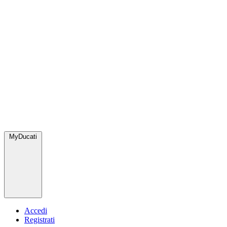
MyDucati
Accedi
Registrati