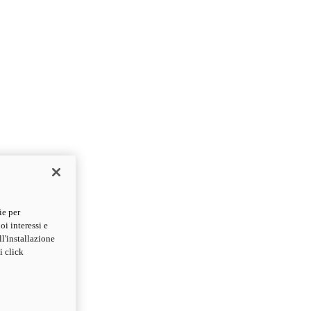
ie per
oi interessi e
ll'installazione
i click