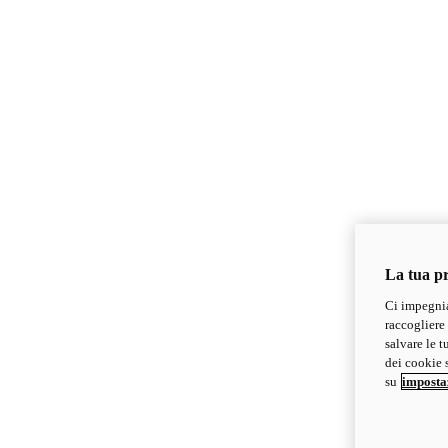
La tua pr
Ci impegnia
raccogliere 
salvare le t
dei cookie s
su
imposta