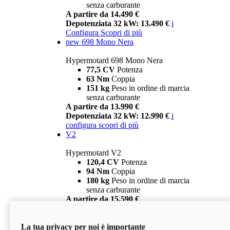
senza carburante
A partire da 14.490 €
Depotenziata 32 kW: 13.490 €
i
Configura
Scopri di più
new
698 Mono Nera
Hypermotard 698 Mono Nera
77,5 CV
Potenza
63 Nm
Coppia
151 kg
Peso in ordine di marcia
senza carburante
A partire da 13.990 €
Depotenziata 32 kW: 12.990 €
i
configura
scopri di più
V2
Hypermotard V2
120,4 CV
Potenza
94 Nm
Coppia
180 kg
Peso in ordine di marcia
senza carburante
A partire da 15.590 €
Depotenziata 35 kW: 14.590 €
i
configura
scopri di più
La tua privacy per noi è importante
V2 SP