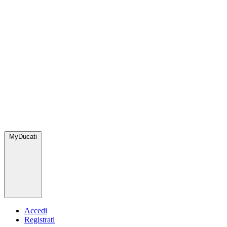
MyDucati
Accedi
Registrati