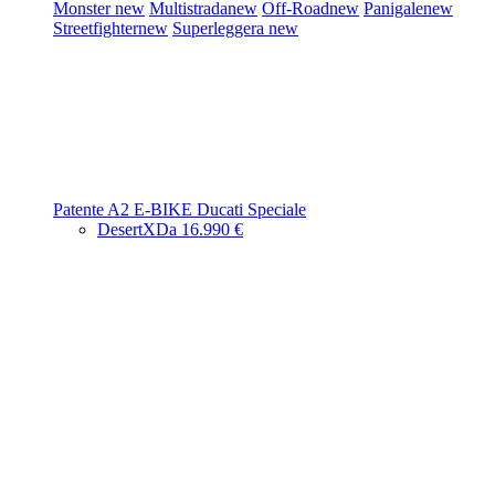
Monster
new
Multistrada
new
Off-Road
new
Panigale
new
Streetfighter
new
Superleggera
new
Patente A2
E-BIKE
Ducati Speciale
DesertX
Da 16.990 €