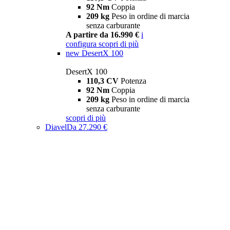
92 Nm
Coppia
209 kg
Peso in ordine di marcia
senza carburante
A partire da 16.990 €
i
configura
scopri di più
new
DesertX 100
DesertX 100
110,3 CV
Potenza
92 Nm
Coppia
209 kg
Peso in ordine di marcia
senza carburante
scopri di più
Diavel
Da 27.290 €