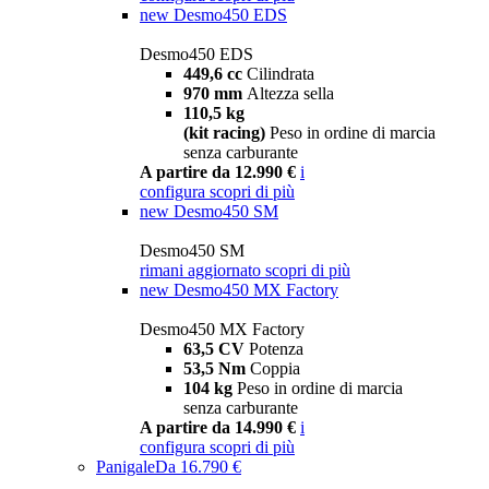
new
Desmo450 EDS
Desmo450 EDS
449,6 cc
Cilindrata
970 mm
Altezza sella
110,5 kg
(kit racing)
Peso in ordine di marcia
senza carburante
A partire da 12.990 €
i
configura
scopri di più
new
Desmo450 SM
Desmo450 SM
rimani aggiornato
scopri di più
new
Desmo450 MX Factory
Desmo450 MX Factory
63,5 CV
Potenza
53,5 Nm
Coppia
104 kg
Peso in ordine di marcia
senza carburante
A partire da 14.990 €
i
configura
scopri di più
Panigale
Da 16.790 €