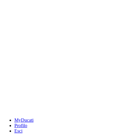
MyDucati
Profilo
Esci