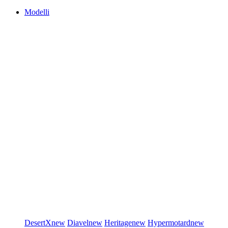
Modelli
DesertX
new
Diavel
new
Heritage
new
Hypermotard
new