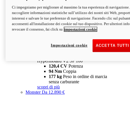
Ci impegniamo per migliorare al massimo la tua esperienza di navigazione.
Hypermotard V2 SP
raccogliere informazioni statistiche sull’utilizzo dei nostri siti Web, proporti
120,4 CV
Potenza
interessi e salvare le tue preferenze di navigazione. Facendo clic sul pulsant
94 Nm
Coppia
acconsenti all'installazione dei cookie sul tuo dispositivo. Per ulteriori in
177 kg
Peso in ordine di marcia
revocare il consenso, fai click su
impostazioni cookie
senza carburante
A partire da 19.890 €
Depotenziata 35 kW: 18.890 €
i
configura
scopri di più
Impostazioni cookie
ACCETTA TUTTI
new
V2 SP 100
Hypermotard V2 SP 100
120,4 CV
Potenza
94 Nm
Coppia
177 kg
Peso in ordine di marcia
senza carburante
scopri di più
Monster
Da 12.890 €