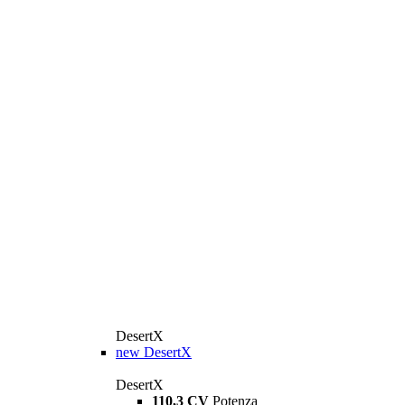
DesertX
new
DesertX
DesertX
110,3 CV
Potenza