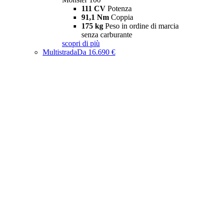
111 CV
Potenza
91,1 Nm
Coppia
175 kg
Peso in ordine di marcia
senza carburante
scopri di più
Multistrada
Da 16.690 €