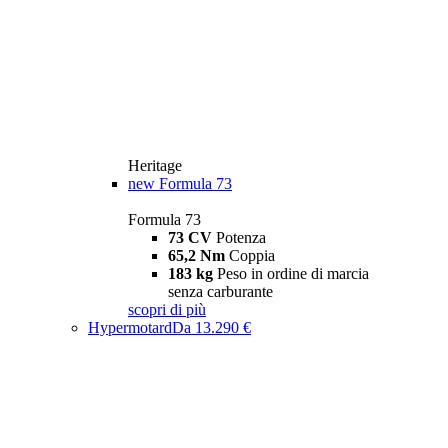
Heritage
new
Formula 73
Formula 73
73 CV
Potenza
65,2 Nm
Coppia
183 kg
Peso in ordine di marcia
senza carburante
scopri di più
Hypermotard
Da 13.290 €