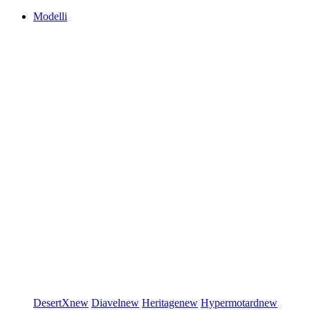
Modelli
DesertX
new
Diavel
new
Heritage
new
Hypermotard
new