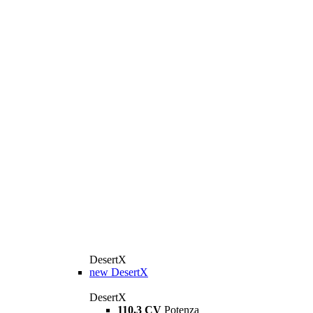
DesertX
new
DesertX
DesertX
110,3 CV
Potenza