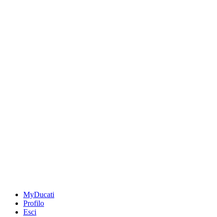
MyDucati
Profilo
Esci