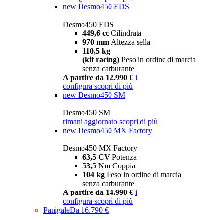
new
Desmo450 EDS
Desmo450 EDS
449,6 cc
Cilindrata
970 mm
Altezza sella
110,5 kg
(kit racing)
Peso in ordine di marcia
senza carburante
A partire da 12.990 €
i
configura
scopri di più
new
Desmo450 SM
Desmo450 SM
rimani aggiornato
scopri di più
new
Desmo450 MX Factory
Desmo450 MX Factory
63,5 CV
Potenza
53,5 Nm
Coppia
104 kg
Peso in ordine di marcia
senza carburante
A partire da 14.990 €
i
configura
scopri di più
Panigale
Da 16.790 €