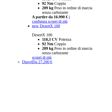
92 Nm
Coppia
209 kg
Peso in ordine di marcia
senza carburante
A partire da 16.990 €
i
configura
scopri di più
new
DesertX 100
DesertX 100
110,3 CV
Potenza
92 Nm
Coppia
209 kg
Peso in ordine di marcia
senza carburante
scopri di più
Diavel
Da 27.290 €