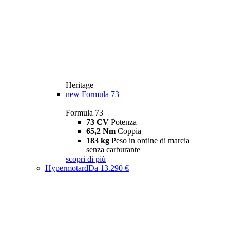
Heritage
new
Formula 73
Formula 73
73 CV
Potenza
65,2 Nm
Coppia
183 kg
Peso in ordine di marcia
senza carburante
scopri di più
Hypermotard
Da 13.290 €