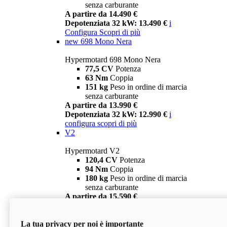
senza carburante
A partire da 14.490 €
Depotenziata 32 kW: 13.490 €
i
Configura
Scopri di più
new
698 Mono Nera
Hypermotard 698 Mono Nera
77,5 CV
Potenza
63 Nm
Coppia
151 kg
Peso in ordine di marcia
senza carburante
A partire da 13.990 €
Depotenziata 32 kW: 12.990 €
i
configura
scopri di più
V2
Hypermotard V2
120,4 CV
Potenza
94 Nm
Coppia
180 kg
Peso in ordine di marcia
senza carburante
A partire da 15.590 €
Depotenziata 35 kW: 14.590 €
i
configura
scopri di più
La tua privacy per noi è importante
V2 SP