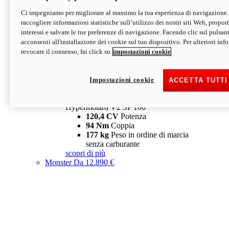
Ci impegniamo per migliorare al massimo la tua esperienza di navigazione.
Hypermotard V2 SP
raccogliere informazioni statistiche sull’utilizzo dei nostri siti Web, proporti
120,4 CV
Potenza
interessi e salvare le tue preferenze di navigazione. Facendo clic sul pulsant
94 Nm
Coppia
acconsenti all'installazione dei cookie sul tuo dispositivo. Per ulteriori in
177 kg
Peso in ordine di marcia
revocare il consenso, fai click su
impostazioni cookie
senza carburante
A partire da 19.890 €
Depotenziata 35 kW: 18.890 €
i
configura
scopri di più
Impostazioni cookie
ACCETTA TUTTI
new
V2 SP 100
Hypermotard V2 SP 100
120,4 CV
Potenza
94 Nm
Coppia
177 kg
Peso in ordine di marcia
senza carburante
scopri di più
Monster
Da 12.890 €