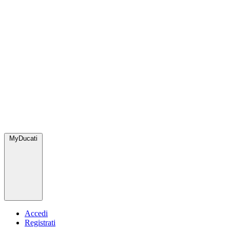
MyDucati
Accedi
Registrati