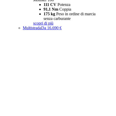
111 CV
Potenza
91,1 Nm
Coppia
175 kg
Peso in ordine di marcia
senza carburante
scopri di più
Multistrada
Da 16.690 €