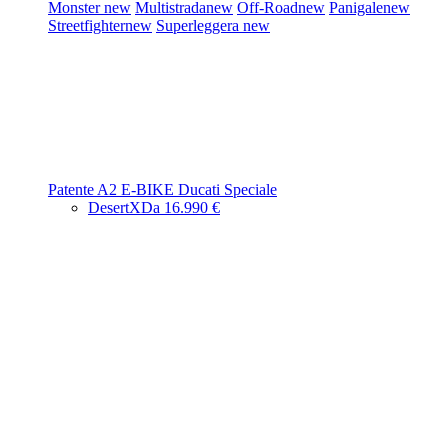
Monster
new
Multistrada
new
Off-Road
new
Panigale
new
Streetfighter
new
Superleggera
new
Patente A2
E-BIKE
Ducati Speciale
DesertX
Da 16.990 €