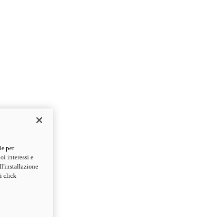
ie per
oi interessi e
ll'installazione
i click