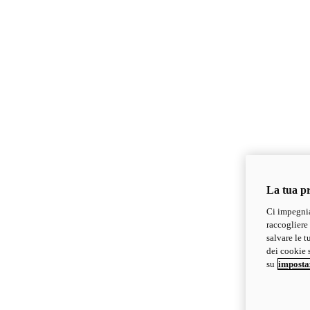
La tua pr
Ci impegnia
raccogliere 
salvare le t
dei cookie s
su
imposta