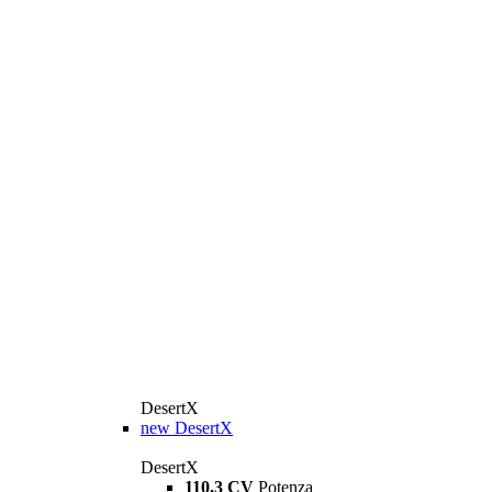
DesertX
new
DesertX
DesertX
110,3 CV
Potenza