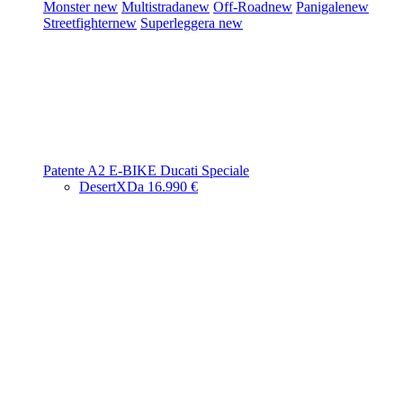
Monster
new
Multistrada
new
Off-Road
new
Panigale
new
Streetfighter
new
Superleggera
new
Patente A2
E-BIKE
Ducati Speciale
DesertX
Da 16.990 €