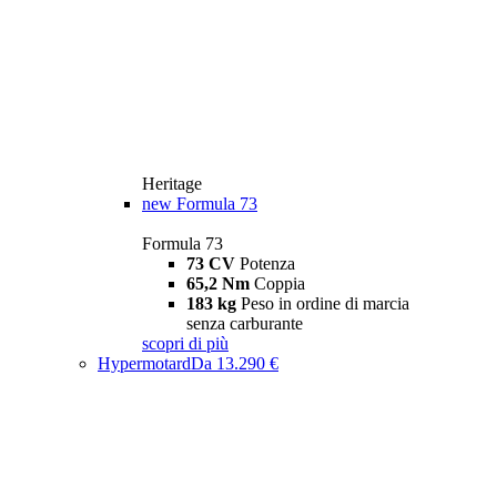
Heritage
new
Formula 73
Formula 73
73 CV
Potenza
65,2 Nm
Coppia
183 kg
Peso in ordine di marcia
senza carburante
scopri di più
Hypermotard
Da 13.290 €