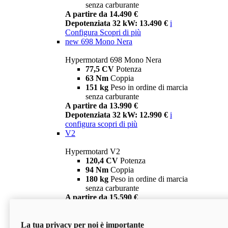
senza carburante
A partire da 14.490 €
Depotenziata 32 kW: 13.490 €
i
Configura
Scopri di più
new
698 Mono Nera
Hypermotard 698 Mono Nera
77,5 CV
Potenza
63 Nm
Coppia
151 kg
Peso in ordine di marcia
senza carburante
A partire da 13.990 €
Depotenziata 32 kW: 12.990 €
i
configura
scopri di più
V2
Hypermotard V2
120,4 CV
Potenza
94 Nm
Coppia
180 kg
Peso in ordine di marcia
senza carburante
A partire da 15.590 €
Depotenziata 35 kW: 14.590 €
i
configura
scopri di più
La tua privacy per noi è importante
V2 SP