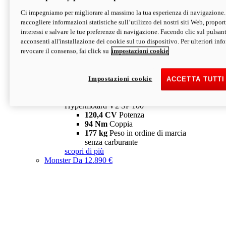
Ci impegniamo per migliorare al massimo la tua esperienza di navigazione.
Hypermotard V2 SP
raccogliere informazioni statistiche sull’utilizzo dei nostri siti Web, proporti
120,4 CV
Potenza
interessi e salvare le tue preferenze di navigazione. Facendo clic sul pulsant
94 Nm
Coppia
acconsenti all'installazione dei cookie sul tuo dispositivo. Per ulteriori in
177 kg
Peso in ordine di marcia
revocare il consenso, fai click su
impostazioni cookie
senza carburante
A partire da 19.890 €
Depotenziata 35 kW: 18.890 €
i
configura
scopri di più
Impostazioni cookie
ACCETTA TUTTI
new
V2 SP 100
Hypermotard V2 SP 100
120,4 CV
Potenza
94 Nm
Coppia
177 kg
Peso in ordine di marcia
senza carburante
scopri di più
Monster
Da 12.890 €