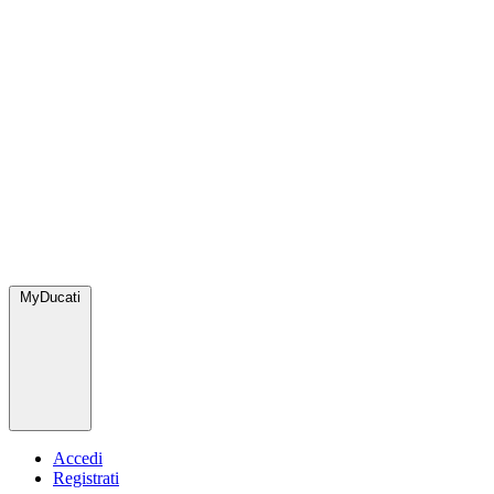
MyDucati
Accedi
Registrati