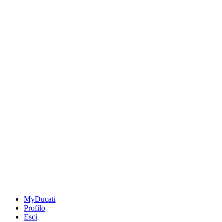
MyDucati
Profilo
Esci