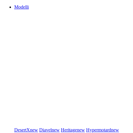
Modelli
DesertX
new
Diavel
new
Heritage
new
Hypermotard
new