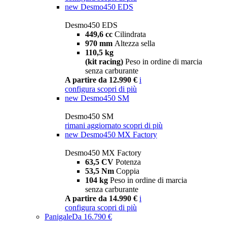
new
Desmo450 EDS
Desmo450 EDS
449,6 cc
Cilindrata
970 mm
Altezza sella
110,5 kg
(kit racing)
Peso in ordine di marcia
senza carburante
A partire da 12.990 €
i
configura
scopri di più
new
Desmo450 SM
Desmo450 SM
rimani aggiornato
scopri di più
new
Desmo450 MX Factory
Desmo450 MX Factory
63,5 CV
Potenza
53,5 Nm
Coppia
104 kg
Peso in ordine di marcia
senza carburante
A partire da 14.990 €
i
configura
scopri di più
Panigale
Da 16.790 €