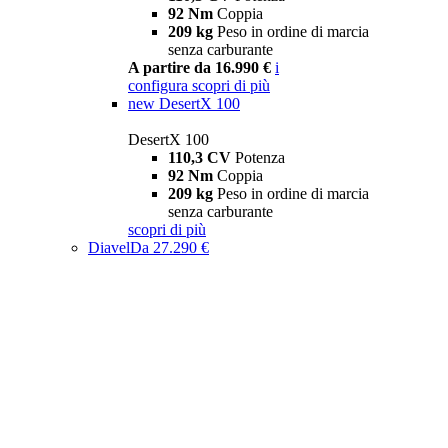
92 Nm
Coppia
209 kg
Peso in ordine di marcia
senza carburante
A partire da 16.990 €
i
configura
scopri di più
new
DesertX 100
DesertX 100
110,3 CV
Potenza
92 Nm
Coppia
209 kg
Peso in ordine di marcia
senza carburante
scopri di più
Diavel
Da 27.290 €