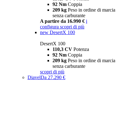
92 Nm
Coppia
209 kg
Peso in ordine di marcia
senza carburante
A partire da 16.990 €
i
configura
scopri di più
new
DesertX 100
DesertX 100
110,3 CV
Potenza
92 Nm
Coppia
209 kg
Peso in ordine di marcia
senza carburante
scopri di più
Diavel
Da 27.290 €