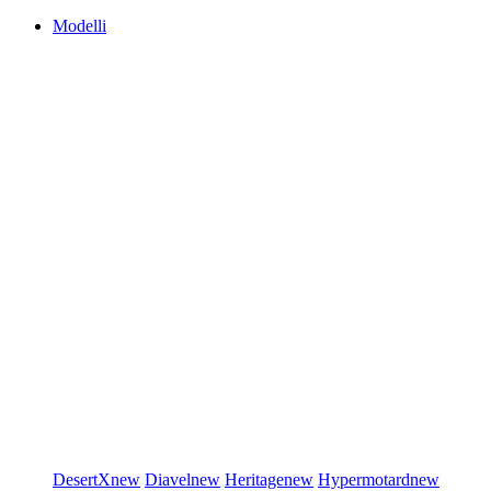
Modelli
DesertX
new
Diavel
new
Heritage
new
Hypermotard
new