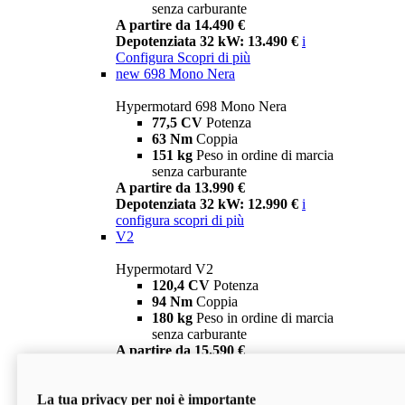
senza carburante
A partire da 14.490 €
Depotenziata 32 kW: 13.490 €
i
Configura
Scopri di più
new
698 Mono Nera
Hypermotard 698 Mono Nera
77,5 CV
Potenza
63 Nm
Coppia
151 kg
Peso in ordine di marcia
senza carburante
A partire da 13.990 €
Depotenziata 32 kW: 12.990 €
i
configura
scopri di più
V2
Hypermotard V2
120,4 CV
Potenza
94 Nm
Coppia
180 kg
Peso in ordine di marcia
senza carburante
A partire da 15.590 €
Depotenziata 35 kW: 14.590 €
i
configura
scopri di più
La tua privacy per noi è importante
V2 SP