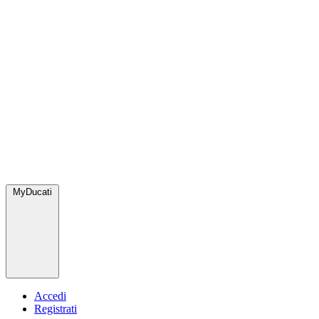
MyDucati
Accedi
Registrati