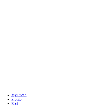
MyDucati
Profilo
Esci