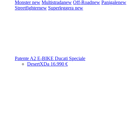
Monster
new
Multistrada
new
Off-Road
new
Panigale
new
Streetfighter
new
Superleggera
new
Patente A2
E-BIKE
Ducati Speciale
DesertX
Da 16.990 €