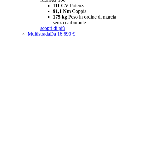
111 CV
Potenza
91,1 Nm
Coppia
175 kg
Peso in ordine di marcia
senza carburante
scopri di più
Multistrada
Da 16.690 €