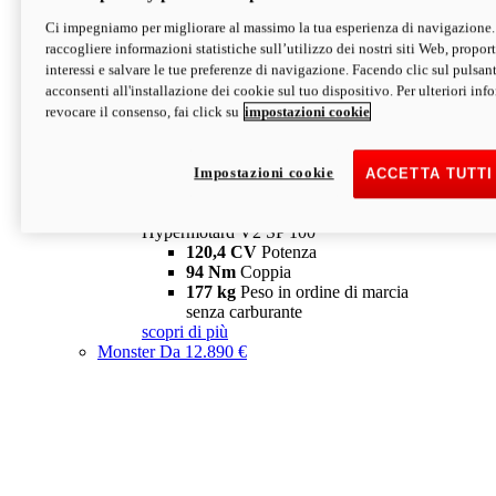
Ci impegniamo per migliorare al massimo la tua esperienza di navigazione.
Hypermotard V2 SP
raccogliere informazioni statistiche sull’utilizzo dei nostri siti Web, proporti
120,4 CV
Potenza
interessi e salvare le tue preferenze di navigazione. Facendo clic sul pulsant
94 Nm
Coppia
acconsenti all'installazione dei cookie sul tuo dispositivo. Per ulteriori in
177 kg
Peso in ordine di marcia
revocare il consenso, fai click su
impostazioni cookie
senza carburante
A partire da 19.890 €
Depotenziata 35 kW: 18.890 €
i
configura
scopri di più
Impostazioni cookie
ACCETTA TUTTI
new
V2 SP 100
Hypermotard V2 SP 100
120,4 CV
Potenza
94 Nm
Coppia
177 kg
Peso in ordine di marcia
senza carburante
scopri di più
Monster
Da 12.890 €