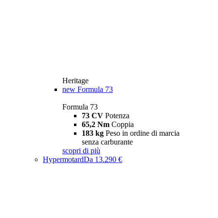
Heritage
new
Formula 73
Formula 73
73 CV
Potenza
65,2 Nm
Coppia
183 kg
Peso in ordine di marcia
senza carburante
scopri di più
Hypermotard
Da 13.290 €