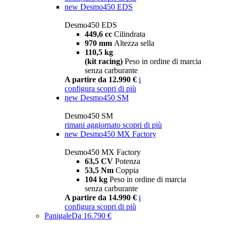
new
Desmo450 EDS
Desmo450 EDS
449,6 cc
Cilindrata
970 mm
Altezza sella
110,5 kg
(kit racing)
Peso in ordine di marcia
senza carburante
A partire da 12.990 €
i
configura
scopri di più
new
Desmo450 SM
Desmo450 SM
rimani aggiornato
scopri di più
new
Desmo450 MX Factory
Desmo450 MX Factory
63,5 CV
Potenza
53,5 Nm
Coppia
104 kg
Peso in ordine di marcia
senza carburante
A partire da 14.990 €
i
configura
scopri di più
Panigale
Da 16.790 €