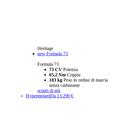
Heritage
new
Formula 73
Formula 73
73 CV
Potenza
65,2 Nm
Coppia
183 kg
Peso in ordine di marcia
senza carburante
scopri di più
Hypermotard
Da 13.290 €