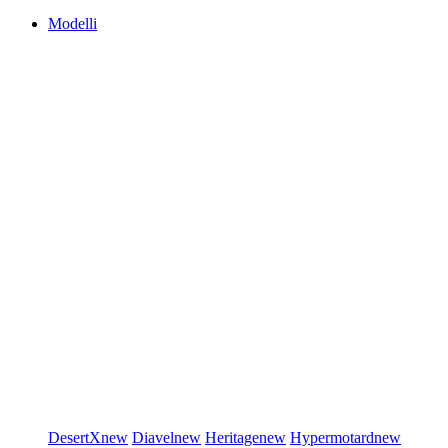
Modelli
DesertX
new
Diavel
new
Heritage
new
Hypermotard
new