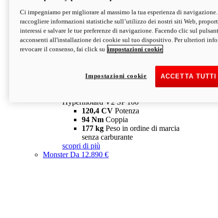
Ci impegniamo per migliorare al massimo la tua esperienza di navigazione.
Hypermotard V2 SP
raccogliere informazioni statistiche sull’utilizzo dei nostri siti Web, proporti
120,4 CV
Potenza
interessi e salvare le tue preferenze di navigazione. Facendo clic sul pulsant
94 Nm
Coppia
acconsenti all'installazione dei cookie sul tuo dispositivo. Per ulteriori in
177 kg
Peso in ordine di marcia
revocare il consenso, fai click su
impostazioni cookie
senza carburante
A partire da 19.890 €
Depotenziata 35 kW: 18.890 €
i
configura
scopri di più
Impostazioni cookie
ACCETTA TUTTI
new
V2 SP 100
Hypermotard V2 SP 100
120,4 CV
Potenza
94 Nm
Coppia
177 kg
Peso in ordine di marcia
senza carburante
scopri di più
Monster
Da 12.890 €