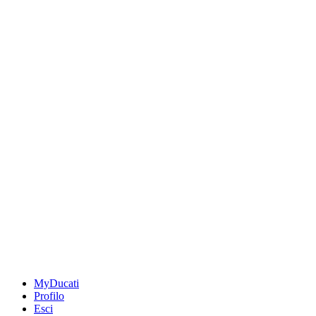
MyDucati
Profilo
Esci