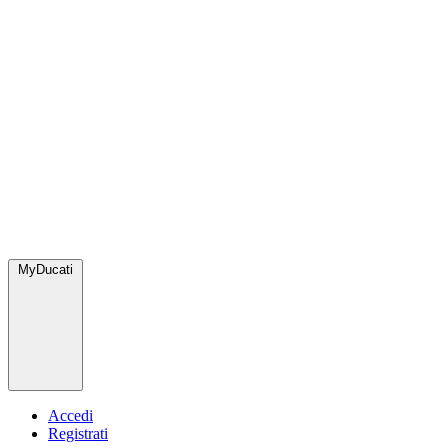
MyDucati
Accedi
Registrati