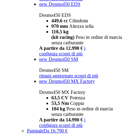
new
Desmo450 EDS
Desmo450 EDS
449,6 cc
Cilindrata
970 mm
Altezza sella
110,5 kg
(kit racing)
Peso in ordine di marcia
senza carburante
A partire da 12.990 €
i
configura
scopri di più
new
Desmo450 SM
Desmo450 SM
rimani aggiornato
scopri di più
new
Desmo450 MX Factory
Desmo450 MX Factory
63,5 CV
Potenza
53,5 Nm
Coppia
104 kg
Peso in ordine di marcia
senza carburante
A partire da 14.990 €
i
configura
scopri di più
Panigale
Da 16.790 €