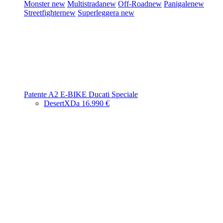
Monster
new
Multistrada
new
Off-Road
new
Panigale
new
Streetfighter
new
Superleggera
new
Patente A2
E-BIKE
Ducati Speciale
DesertX
Da 16.990 €