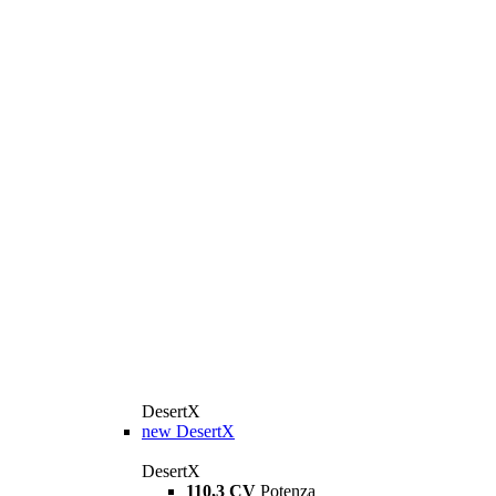
DesertX
new
DesertX
DesertX
110,3 CV
Potenza