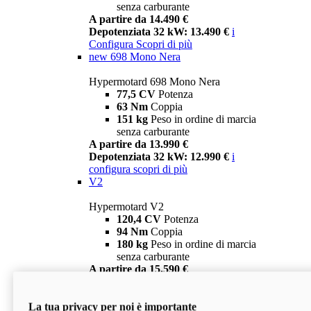
senza carburante
A partire da 14.490 €
Depotenziata 32 kW: 13.490 €
i
Configura
Scopri di più
new
698 Mono Nera
Hypermotard 698 Mono Nera
77,5 CV
Potenza
63 Nm
Coppia
151 kg
Peso in ordine di marcia
senza carburante
A partire da 13.990 €
Depotenziata 32 kW: 12.990 €
i
configura
scopri di più
V2
Hypermotard V2
120,4 CV
Potenza
94 Nm
Coppia
180 kg
Peso in ordine di marcia
senza carburante
A partire da 15.590 €
Depotenziata 35 kW: 14.590 €
i
configura
scopri di più
La tua privacy per noi è importante
V2 SP