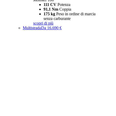
111 CV
Potenza
91,1 Nm
Coppia
175 kg
Peso in ordine di marcia
senza carburante
scopri di più
Multistrada
Da 16.690 €