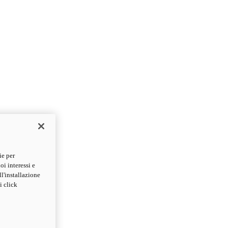
ie per
oi interessi e
ll'installazione
i click