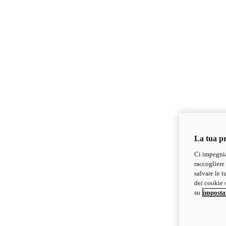
La tua pr
Ci impegnia
raccogliere 
salvare le t
dei cookie s
su
imposta